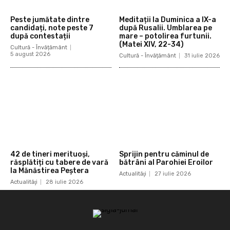
Peste jumătate dintre
Meditații la Duminica a IX-a
candidați, note peste 7
după Rusalii. Umblarea pe
după contestații
mare – potolirea furtunii.
(Matei XIV, 22-34)
Cultură - Învățământ
5 august 2026
Cultură - Învățământ
31 iulie 2026
42 de tineri merituoși,
Sprijin pentru căminul de
răsplătiți cu tabere de vară
bătrâni al Parohiei Eroilor
la Mănăstirea Peștera
Actualităţi
27 iulie 2026
Actualităţi
28 iulie 2026