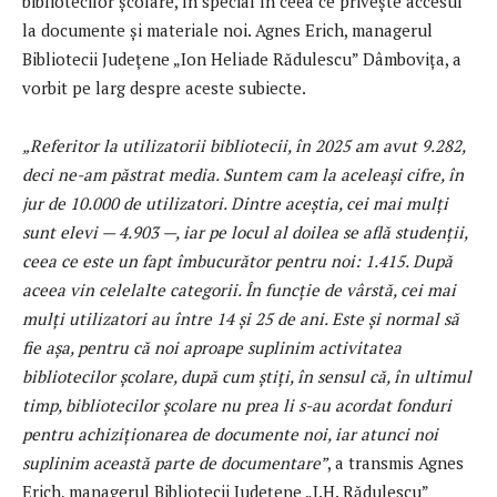
bibliotecilor școlare, în special în ceea ce privește accesul
la documente și materiale noi. Agnes Erich, managerul
Bibliotecii Județene „Ion Heliade Rădulescu” Dâmbovița, a
vorbit pe larg despre aceste subiecte.
„Referitor la utilizatorii bibliotecii, în 2025 am avut 9.282,
deci ne-am păstrat media. Suntem cam la aceleași cifre, în
jur de 10.000 de utilizatori. Dintre aceștia, cei mai mulți
sunt elevi — 4.903 —, iar pe locul al doilea se află studenții,
ceea ce este un fapt îmbucurător pentru noi: 1.415. După
aceea vin celelalte categorii. În funcție de vârstă, cei mai
mulți utilizatori au între 14 și 25 de ani. Este și normal să
fie așa, pentru că noi aproape suplinim activitatea
bibliotecilor școlare, după cum știți, în sensul că, în ultimul
timp, bibliotecilor școlare nu prea li s-au acordat fonduri
pentru achiziționarea de documente noi, iar atunci noi
suplinim această parte de documentare”
, a transmis Agnes
Erich, managerul Bibliotecii Județene „I.H. Rădulescu”