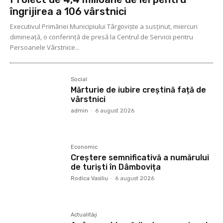
îngrijirea a 106 vârstnici
Executivul Primăriei Municipiului Târgoviște a susținut, miercuri
dimineață, o conferință de presă la Centrul de Servicii pentru
Persoanele Vârstnice...
Social
Mărturie de iubire creștină față de
vârstnici
admin
-
6 august 2026
Economic
Creștere semnificativă a numărului
de turiști în Dâmbovița
Rodica Vasiliu
-
6 august 2026
Actualităţi