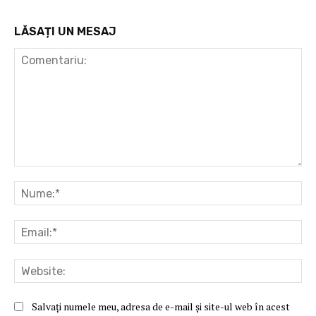
LĂSAȚI UN MESAJ
Comentariu:
Nu
Ema
Web
Salvați numele meu, adresa de e-mail și site-ul web în acest