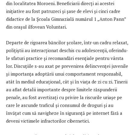
din localitatea Moroeni. Beneficiarii direcți ai acestei
inițiative au fost patruzeci și șase de elevi și cinci cadre
didactice de la Școala Gimnazială numărul 1 „Anton Pann”
din orașul ilfovean Voluntari.
Departe de rigoarea băncilor școlare, într-un cadru relaxat,
polițiștii au interacționat deschis cu adolescenții, oferindu-
le sfaturi practice și recomandări esențiale pentru vârsta
lor. Discuțiile s-au axat pe prevenirea delincvenței juvenile
și importanța adoptării unui comportament responsabil,
atât în mediul educațional, cât și în viața de zi cu zi. Tinerii
au aflat detalii importante despre limitele răspunderii
penale, au fost avertizați cu privire la riscurile uriașe pe
care le ascunde traficul și consumul de droguri și au
învățat cum să navigheze în siguranță pe internet fără a
deveni victimele infractorilor cibernetici.