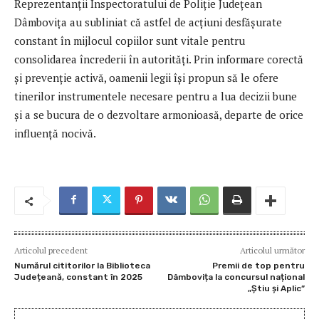
Reprezentanții Inspectoratului de Poliție Județean
Dâmbovița au subliniat că astfel de acțiuni desfășurate
constant în mijlocul copiilor sunt vitale pentru
consolidarea încrederii în autorități. Prin informare corectă
și prevenție activă, oamenii legii își propun să le ofere
tinerilor instrumentele necesare pentru a lua decizii bune
și a se bucura de o dezvoltare armonioasă, departe de orice
influență nocivă.
Articolul precedent
Articolul următor
Numărul cititorilor la Biblioteca
Premii de top pentru
Județeană, constant în 2025
Dâmbovița la concursul național
„Știu și Aplic”