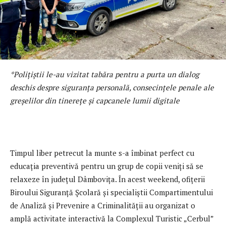
*Polițiștii le-au vizitat tabăra pentru a purta un dialog
deschis despre siguranța personală, consecințele penale ale
greșelilor din tinerețe și capcanele lumii digitale
Timpul liber petrecut la munte s-a îmbinat perfect cu
educația preventivă pentru un grup de copii veniți să se
relaxeze în județul Dâmbovița. În acest weekend, ofițerii
Biroului Siguranță Școlară și specialiștii Compartimentului
de Analiză și Prevenire a Criminalității au organizat o
amplă activitate interactivă la Complexul Turistic „Cerbul”