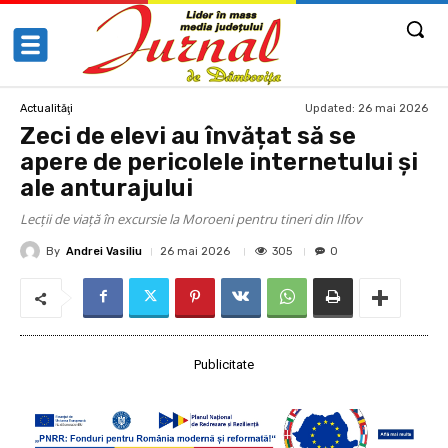
Updated:
26 mai 2026
Actualităţi
Zeci de elevi au învățat să se
apere de pericolele internetului și
ale anturajului
Lecții de viață în excursie la Moroeni pentru tineri din Ilfov
By
Andrei Vasiliu
305
26 mai 2026
0
Publicitate