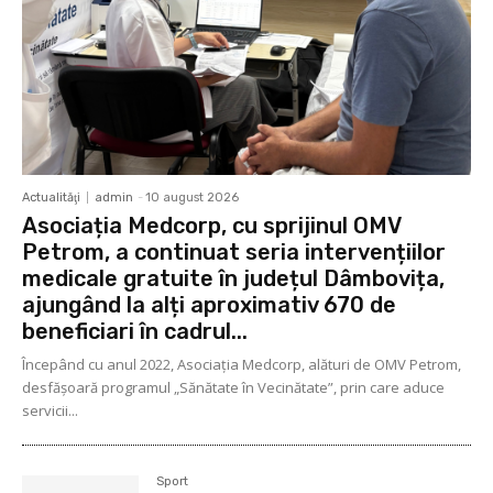
Actualităţi
admin
-
10 august 2026
Asociația Medcorp, cu sprijinul OMV
Petrom, a continuat seria intervențiilor
medicale gratuite în județul Dâmbovița,
ajungând la alți aproximativ 670 de
beneficiari în cadrul...
Începând cu anul 2022, Asociația Medcorp, alături de OMV Petrom,
desfășoară programul „Sănătate în Vecinătate”, prin care aduce
servicii...
Sport