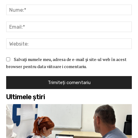
Comentariu:
Nu
Ema
Web
Salvați numele meu, adresa de e-mail și site-ul web în acest
browser pentru data viitoare i comentariu.
Ultimele ştiri