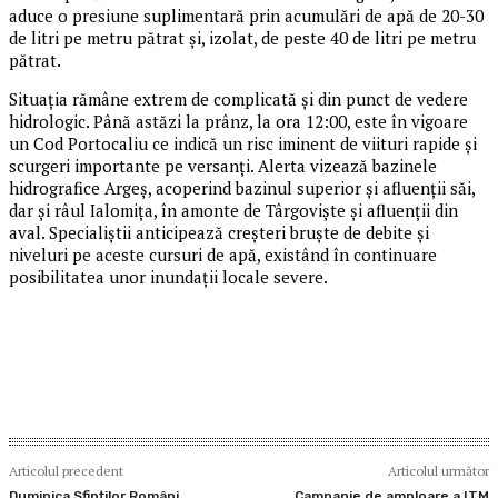
aduce o presiune suplimentară prin acumulări de apă de 20-30
de litri pe metru pătrat şi, izolat, de peste 40 de litri pe metru
pătrat.
Situaţia rămâne extrem de complicată şi din punct de vedere
hidrologic. Până astăzi la prânz, la ora 12:00, este în vigoare
un Cod Portocaliu ce indică un risc iminent de viituri rapide şi
scurgeri importante pe versanţi. Alerta vizează bazinele
hidrografice Argeş, acoperind bazinul superior şi afluenţii săi,
dar şi râul Ialomiţa, în amonte de Târgovişte şi afluenţii din
aval. Specialiştii anticipează creşteri bruşte de debite şi
niveluri pe aceste cursuri de apă, existând în continuare
posibilitatea unor inundaţii locale severe.
Articolul precedent
Articolul următor
Duminica Sfinților Români
Campanie de amploare a ITM