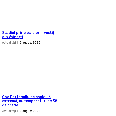
Stadiul principalelor investiții
din Voinești
Actualităţi
5 august 2026
Cod Portocaliu de caniculă
extremă, cu temperaturi de 38
de grade
Actualităţi
5 august 2026