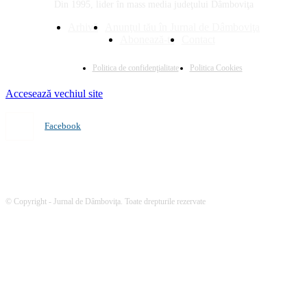
Din 1995, lider în mass media judeţului Dâmboviţa
Arhivă
Anunţul tău în Jurnal de Dâmboviţa
Abonează-te
Contact
Politica de confidenţialitate
Politica Cookies
Accesează vechiul site
Facebook
© Copyright - Jurnal de Dâmboviţa. Toate drepturile rezervate