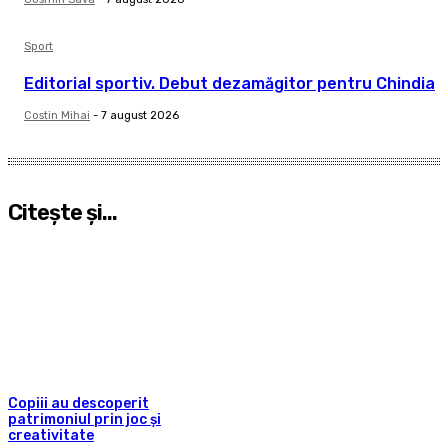
Sport
Editorial sportiv. Debut dezamăgitor pentru Chindia
Costin Mihai
-
7 august 2026
Citeşte şi...
Copiii au descoperit
patrimoniul prin joc și
creativitate