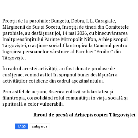
Preoții de la parohiile: Bungetu, Dobra, I. L. Caragiale,
Mărginenii de Sus și Socetu, însoțiți de tineri din Comitetele
parohiale, au desfășurat joi, 14 mai 2026, cu binecuvântarea
Înaltpreasfințitului Părinte Mitropolit Nifon, Arhiepiscopul
Târgoviștei, o acțiune social‑filantropică la Căminul pentru
îngrijirea persoanelor vârstnice al Parohiei ”Eroilor” din
Târgoviște.
În cadrul acestei activități, au fost donate produse de
curățenie, venind astfel în sprijinul bunei desfășurări a
activităților cotidiene din cadrul așezământului.
Prin astfel de acțiuni, Biserica cultivă solidaritatea și
filantropia, consolidând rolul comunității în viața socială și
spirituală a celor vulnerabili.
Biroul de presă al Arhiepiscopiei Târgoviștei
TAGS
subgarda