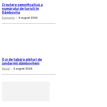
Creștere semnificativă a
numărului de turiști în
Dâmbovița
Economic
6 august 2026
O zi de tabără alături de
jandarmii dâmbovițeni
Social
5 august 2026