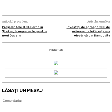
Articolul precedent
Articolul următor
Președintele CJD, Corneliu
Investiții de aproape 200 de
Ștefan, la negocierile pentru
milioane de lei în rețeaua
noul Guvern
electrică din Dâmbovița
Publicitate
LĂSAȚI UN MESAJ
Comentari