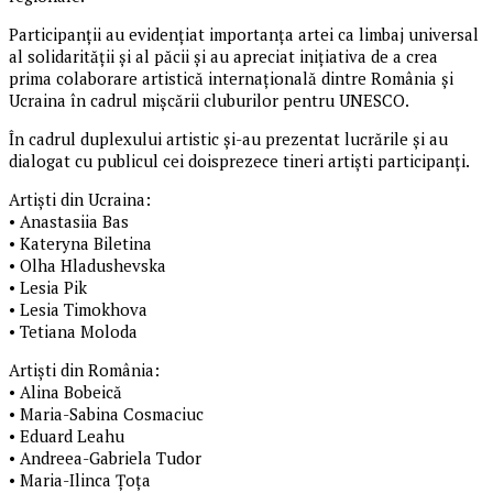
Participanții au evidențiat importanța artei ca limbaj universal
al solidarității și al păcii și au apreciat inițiativa de a crea
prima colaborare artistică internațională dintre România și
Ucraina în cadrul mișcării cluburilor pentru UNESCO.
În cadrul duplexului artistic și-au prezentat lucrările și au
dialogat cu publicul cei doisprezece tineri artiști participanți.
Artiști din Ucraina:
•⁠ ⁠Anastasiia Bas
•⁠ ⁠Kateryna Biletina
•⁠ ⁠Olha Hladushevska
•⁠ ⁠Lesia Pik
•⁠ ⁠Lesia Timokhova
•⁠ ⁠Tetiana Moloda
Artiști din România:
•⁠ ⁠Alina Bobeică
•⁠ ⁠Maria-Sabina Cosmaciuc
•⁠ ⁠Eduard Leahu
•⁠ ⁠Andreea-Gabriela Tudor
•⁠ ⁠Maria-Ilinca Țoța