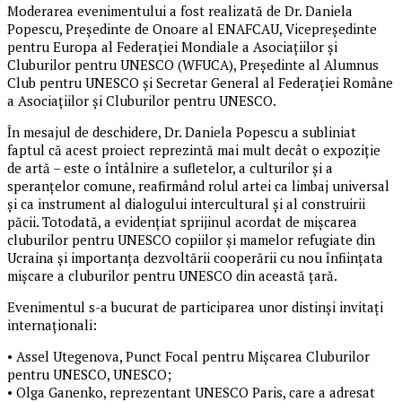
Moderarea evenimentului a fost realizată de Dr. Daniela
Popescu, Președinte de Onoare al ENAFCAU, Vicepreședinte
pentru Europa al Federației Mondiale a Asociațiilor și
Cluburilor pentru UNESCO (WFUCA), Președinte al Alumnus
Club pentru UNESCO și Secretar General al Federației Române
a Asociațiilor și Cluburilor pentru UNESCO.
În mesajul de deschidere, Dr. Daniela Popescu a subliniat
faptul că acest proiect reprezintă mai mult decât o expoziție
de artă – este o întâlnire a sufletelor, a culturilor și a
speranțelor comune, reafirmând rolul artei ca limbaj universal
și ca instrument al dialogului intercultural și al construirii
păcii. Totodată, a evidențiat sprijinul acordat de mișcarea
cluburilor pentru UNESCO copiilor și mamelor refugiate din
Ucraina și importanța dezvoltării cooperării cu nou înființata
mișcare a cluburilor pentru UNESCO din această țară.
Evenimentul s-a bucurat de participarea unor distinși invitați
internaționali:
•⁠ ⁠Assel Utegenova, Punct Focal pentru Mișcarea Cluburilor
pentru UNESCO, UNESCO;
•⁠ ⁠Olga Ganenko, reprezentant UNESCO Paris, care a adresat