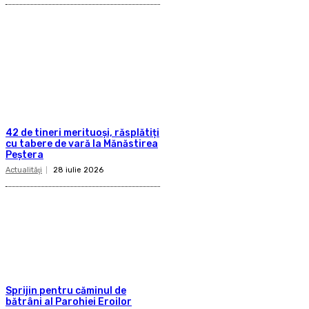
42 de tineri merituoși, răsplătiți
cu tabere de vară la Mănăstirea
Peștera
Actualităţi
28 iulie 2026
Sprijin pentru căminul de
bătrâni al Parohiei Eroilor