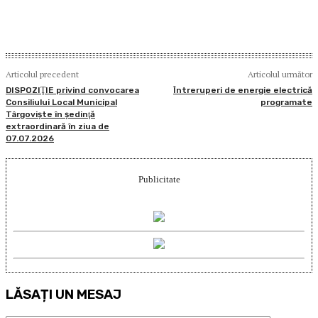
Articolul precedent
Articolul următor
DISPOZIŢIE privind convocarea
Întreruperi de energie electrică
Consiliului Local Municipal
programate
Târgovişte în şedinţă
extraordinară în ziua de
07.07.2026
Publicitate
LĂSAȚI UN MESAJ