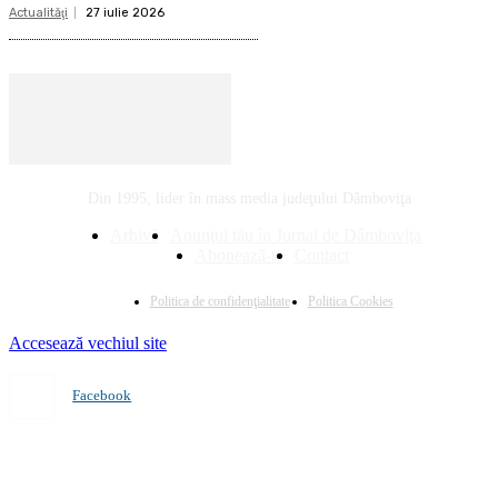
Actualităţi
27 iulie 2026
Din 1995, lider în mass media judeţului Dâmboviţa
Arhivă
Anunţul tău în Jurnal de Dâmboviţa
Abonează-te
Contact
Politica de confidenţialitate
Politica Cookies
Accesează vechiul site
Facebook