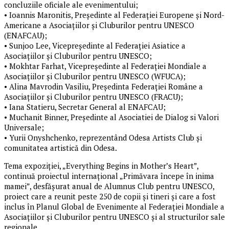
concluziile oficiale ale evenimentului;
•⁠ ⁠Ioannis Maronitis, Președinte al Federației Europene și Nord-
Americane a Asociațiilor și Cluburilor pentru UNESCO
(ENAFCAU);
•⁠ ⁠Sunjoo Lee, Vicepreședinte al Federației Asiatice a
Asociațiilor și Cluburilor pentru UNESCO;
•⁠ ⁠Mokhtar Farhat, Vicepreședinte al Federației Mondiale a
Asociațiilor și Cluburilor pentru UNESCO (WFUCA);
•⁠ ⁠Alina Mavrodin Vasiliu, Președinta Federației Române a
Asociațiilor și Cluburilor pentru UNESCO (FRACU);
•⁠ ⁠Iana Statieru, Secretar General al ENAFCAU;
•⁠ ⁠Muchanit Binner, Președinte al Asociatiei de Dialog si Valori
Universale;
•⁠ ⁠Yurii Onyshchenko, reprezentând Odesa Artists Club și
comunitatea artistică din Odesa.
Tema expoziției, „Everything Begins in Mother’s Heart”,
continuă proiectul internațional „Primăvara începe în inima
mamei”, desfășurat anual de Alumnus Club pentru UNESCO,
proiect care a reunit peste 250 de copii și tineri și care a fost
inclus în Planul Global de Evenimente al Federației Mondiale a
Asociațiilor și Cluburilor pentru UNESCO și al structurilor sale
regionale.