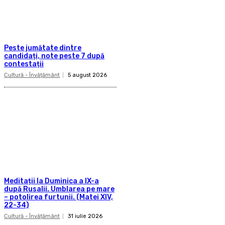
Peste jumătate dintre
candidați, note peste 7 după
contestații
Cultură - Învățământ
5 august 2026
Meditații la Duminica a IX-a
după Rusalii. Umblarea pe mare
– potolirea furtunii. (Matei XIV,
22-34)
Cultură - Învățământ
31 iulie 2026