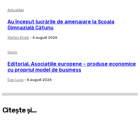
Actualităţi
Au început lucrările de amenajare la Școala
Gimnazială Cătunu
Ştefan Khalil
-
6 august 2026
Opinii
Editorial. Asociațiile europene – produse economice
cu propriul model de business
Dan Luca
-
6 august 2026
Citeşte şi...