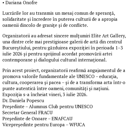
•⁠ ⁠Dariana Onofre
Lucrările lor au transmis un mesaj comun de speranță,
solidaritate și încredere în puterea culturii de a apropia
oamenii dincolo de granițe și de conflicte.
Organizatorii au adresat sincere mulțumiri Elite Art Gallery,
una dintre cele mai prestigioase galerii de artă din centrul
Bucureștiului, pentru găzduirea expoziției în perioada 1–3
iulie 2026 și pentru sprijinul acordat promovării artei
contemporane și dialogului cultural internațional.
Prin acest proiect, organizatorii reafirmă angajamentul de a
promova valorile fundamentale ale UNESCO – educația,
cultura, cooperarea și pacea – și de a transforma arta într-o
punte autentică între oameni, comunități și națiuni.
Expoziția s-a încheiat vineri, 3 iulie 2026.
Dr. Daniela Popescu
Președinte – Alumnus Club pentru UNESCO
Secretar General FRACU
Președinte de Onoare – ENAFCAU
Vicepreședinte pentru Europa – WFUCA