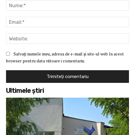
Nu
Ema
Web
Salvați numele meu, adresa de e-mail și site-ul web în acest
browser pentru data viitoare i comentariu.
Ultimele ştiri