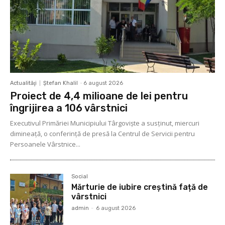
Actualităţi
Ştefan Khalil
-
6 august 2026
Proiect de 4,4 milioane de lei pentru
îngrijirea a 106 vârstnici
Executivul Primăriei Municipiului Târgoviște a susținut, miercuri
dimineață, o conferință de presă la Centrul de Servicii pentru
Persoanele Vârstnice...
Social
Mărturie de iubire creștină față de
vârstnici
admin
-
6 august 2026