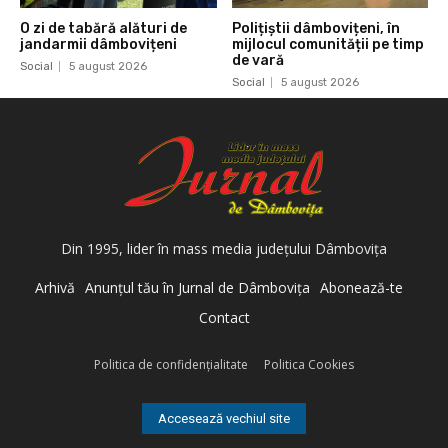
O zi de tabără alături de
Polițiștii dâmbovițeni, în
jandarmii dâmbovițeni
mijlocul comunității pe timp
de vară
Social
5 august 2026
Social
5 august 2026
Din 1995, lider în mass media judeţului Dâmboviţa
Arhivă
Anunţul tău în Jurnal de Dâmboviţa
Abonează-te
Contact
Politica de confidenţialitate
Politica Cookies
Accesează vechiul site