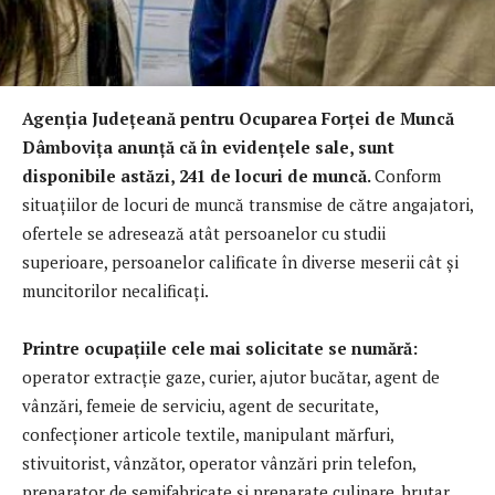
Agenția Județeană pentru Ocuparea Forței de Muncă
Dâmbovița anunță că în evidențele sale, sunt
disponibile astăzi, 241 de locuri de muncă.
Conform
situațiilor de locuri de muncă transmise de către angajatori,
ofertele se adresează atât persoanelor cu studii
superioare, persoanelor calificate în diverse meserii cât și
muncitorilor necalificați.
Printre ocupațiile cele mai solicitate se numără:
operator extracție gaze, curier, ajutor bucătar, agent de
vânzări, femeie de serviciu, agent de securitate,
confecționer articole textile, manipulant mărfuri,
stivuitorist, vânzător, operator vânzări prin telefon,
preparator de semifabricate și preparate culinare, brutar,