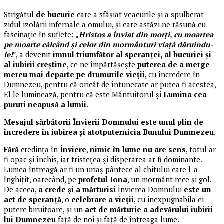
Strigătul
de bucurie
care a sfâșiat veacurile și a spulberat
zidul izolării infernale a omului, și care astăzi ne răsună cu
fascinație în suflete: „
Hristos a înviat din morți, cu moartea
pe moarte călcând și celor din mormânturi viață dăruindu-
le!
”, a devenit
imnul triumfător al speranței, al bucuriei și
al iubirii creștine
, ce ne împărtășește
puterea de a merge
mereu mai departe pe drumurile vieții
, cu încredere în
Dumnezeu, pentru că oricât de întunecate ar putea fi acestea,
El le luminează, pentru că este Mântuitorul și
Lumina cea
pururi neapusă a lumii
.
Mesajul sărbătorii Învierii Domnului este unul plin de
încredere în iubirea și atotputernicia Bunului Dumnezeu
.
Fără
credința în
Înviere
,
nimic în lume nu are sens
, totul ar
fi opac și închis, iar tristețea și disperarea ar fi dominante.
Lumea întreagă ar fi un uriaș pântece al chitului care l-a
înghițit, oarecând, pe
profetul Iona
, un mormânt rece și gol.
De aceea,
a crede și a mărturisi
Învierea Domnului
este un
act de speranță
, o
celebrare a vieții
, cu inexpugnabila ei
putere biruitoare, și un
act de mărturie a adevărului iubirii
lui Dumnezeu
față de noi și față de întreaga lume.