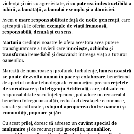
violență și nici cu agresivitate, ci
cu puterea indestructibilă a
iubirii, a bunătății, a bunului exemplu și a dărniciei
.
Avem
o mare responsabilitate față de noile generații
, care
așteaptă să le oferim
exemple de viață frumoasă,
responsabilă, demnă și cu sens
.
Mărturia
credinței noastre le oferă acestora acea putere
transfiguratoare a Învierii care
înnoiește, schimbă și
transformă
iremediabil și desăvârșit întreaga viață a tuturor
oamenilor.
Marcată de numeroase și profunde turbulențe,
lumea noastră
se poate dezvolta numai în pace și colaborare
, beneficiind
de aportul noilor tehnologii ale comunicării, precum
rețelele
de socializare
și
Inteligența Artificială
, care, utilizate cu
responsabilitate și cu înțelepciune, pot aduce un remarcabil
beneficiu întregii umanități, reducând decalajele economice,
sociale și culturale și
slujind apropierea dintre oameni și
comunități, popoare și țări
.
Cu acest prilej, doresc să adresez un
cuvânt special de
mulțumire
și de recunoștință
preoților, monahilor,