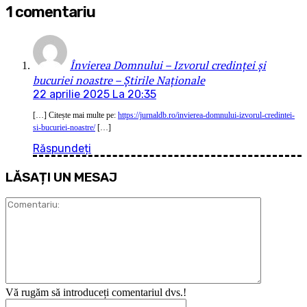
1 comentariu
Învierea Domnului – Izvorul credinței și
bucuriei noastre – Știrile Naționale
22 aprilie 2025 La 20:35
[…] Citește mai multe pe:
https://jurnaldb.ro/invierea-domnului-izvorul-credintei-
si-bucuriei-noastre/
[…]
Răspundeți
LĂSAȚI UN MESAJ
Comentari
Vă rugăm să introduceți comentariul dvs.!
Nume:*