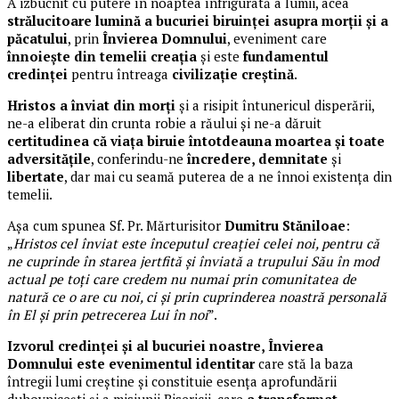
A izbucnit cu putere în noaptea înfrigurată a lumii, acea
strălucitoare lumină a bucuriei biruinței asupra morții și a
păcatului
, prin
Învierea Domnului
, eveniment care
înnoiește din temelii creația
și este
fundamentul
credinței
pentru întreaga
civilizație creștină
.
Hristos a înviat din morți
și a risipit întunericul disperării,
ne-a eliberat din crunta robie a răului și ne-a dăruit
certitudinea că viața biruie întotdeauna moartea și toate
adversitățile
, conferindu-ne
încredere, demnitate
și
libertate
, dar mai cu seamă puterea de a ne înnoi existența din
temelii.
Așa cum spunea Sf. Pr. Mărturisitor
Dumitru Stăniloae
:
„
Hristos cel înviat este începutul creaţiei celei noi, pentru că
ne cuprinde în starea jertfită şi înviată a trupului Său în mod
actual pe toţi care credem nu numai prin comunitatea de
natură ce o are cu noi, ci şi prin cuprinderea noastră personală
în El şi prin petrecerea Lui în noi
”.
Izvorul credinței și al bucuriei noastre, Învierea
Domnului este evenimentul identitar
care stă la baza
întregii lumi creștine și constituie esența aprofundării