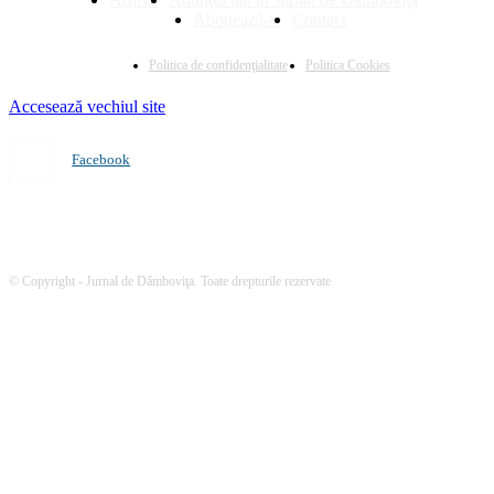
Abonează-te
Contact
Politica de confidenţialitate
Politica Cookies
Accesează vechiul site
Facebook
© Copyright - Jurnal de Dâmboviţa. Toate drepturile rezervate