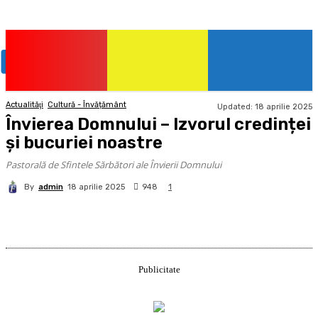
Actualităţi
Cultură - Învățământ
Updated:
18 aprilie 2025
Învierea Domnului – Izvorul credinței
și bucuriei noastre
Pastorală de Sfintele Sărbători ale Învierii Domnului
By
admin
948
18 aprilie 2025
1
Publicitate