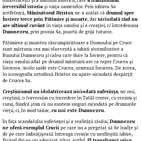
duhovnicești și a misiunii Bisericii, care
a transformat
ireversibil istoria
și viața oamenilor. Prin iubirea Sa
jertfelnică,
Mântuitorul Hristos
ne-a arătat că
drumul spre
Înviere trece prin Pătimire și moarte
, dar
niciodată răul nu
are ultimul cuvânt
în viața omului și a creației, ci întotdeauna
Dumnezeu
, prin pronia Sa, poartă de grijă tuturor.
Pătimirea și moartea răscumpărătoare a Domnului pe Cruce
sunt mărturia cea mai elocventă a iubirii atotmilostive a
Bunului Dumnezeu și calea care duce la Înviere, pentru că
viața omului aflat pe drumul mântuirii are ca reper Crucea și
Învierea. Acolo unde este Crucea, urmează Învierea. De aceea,
în iconografia ortodoxă Hristos nu apare niciodată despărțit
de Crucea Sa.
Creștinismul nu idolatrizează niciodată suferința
, iar noi,
creștinii, o traversăm cu încredere în Tatăl ceresc, cu eroism și
curaj, fiindcă știm că nu suntem singuri niciodată pe drumurile
vieții, ci, în mod tainic,
cu noi este Dumnezeu
.
În fața scandalului suferinței și a realității răului,
Dumnezeu
ne oferă exemplul Crucii
pe care nu a pregetat să Se înalțe și
de pe care îmbrățișează întreaga creație cu nesfârșită iubire,
făcând din ea un adevărat Altar. Astfel,
El transformă orice