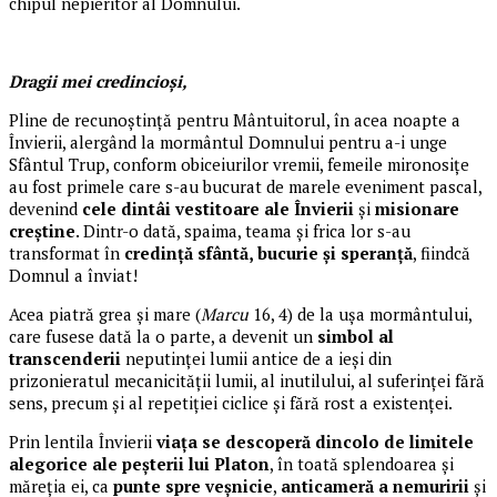
chipul nepieritor al Domnului.
Dragii mei credincioși,
Pline de recunoștință pentru Mântuitorul, în acea noapte a
Învierii, alergând la mormântul Domnului pentru a-i unge
Sfântul Trup, conform obiceiurilor vremii, femeile mironosițe
au fost primele care s-au bucurat de marele eveniment pascal,
devenind
cele dintâi vestitoare ale Învierii
și
misionare
creștine
. Dintr-o dată, spaima, teama și frica lor s-au
transformat în
credință sfântă, bucurie și speranță
, fiindcă
Domnul a înviat!
Acea piatră grea și mare (
Marcu
16, 4) de la ușa mormântului,
care fusese dată la o parte, a devenit un
simbol al
transcenderii
neputinței lumii antice de a ieși din
prizonieratul mecanicității lumii, al inutilului, al suferinței fără
sens, precum și al repetiției ciclice și fără rost a existenței.
Prin lentila Învierii
viața se descoperă dincolo de limitele
alegorice ale peșterii lui Platon
, în toată splendoarea și
măreția ei, ca
punte spre veșnicie
,
anticameră a nemuririi
și