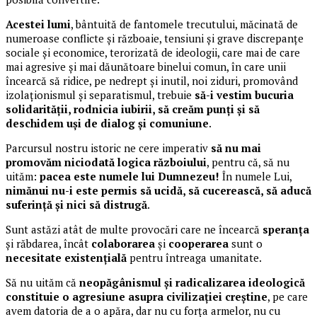
Acestei lumi
, bântuită de fantomele trecutului, măcinată de
numeroase conflicte și războaie, tensiuni și grave discrepanțe
sociale și economice, terorizată de ideologii, care mai de care
mai agresive și mai dăunătoare binelui comun, în care unii
încearcă să ridice, pe nedrept și inutil, noi ziduri, promovând
izolaționismul și separatismul, trebuie
să-i vestim bucuria
solidarității, rodnicia iubirii, să creăm punți și să
deschidem uși de dialog și comuniune
.
Parcursul nostru istoric ne cere imperativ
să nu mai
promovăm niciodată logica războiului
, pentru că, să nu
uităm:
pacea este numele lui Dumnezeu!
În numele Lui,
nimănui nu-i este permis să ucidă, să cucerească, să aducă
suferință și nici să distrugă
.
Sunt astăzi atât de multe provocări care ne încearcă
speranța
și răbdarea, încât
colaborarea
și
cooperarea
sunt o
necesitate existențială
pentru întreaga umanitate.
Să nu uităm că
neopăgânismul și radicalizarea ideologică
constituie o agresiune asupra civilizației creștine
, pe care
avem datoria de a o apăra, dar nu cu forța armelor, nu cu