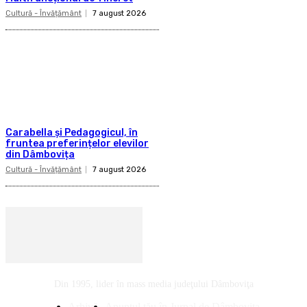
Cultură - Învățământ
7 august 2026
Carabella și Pedagogicul, în
fruntea preferințelor elevilor
din Dâmbovița
Cultură - Învățământ
7 august 2026
Din 1995, lider în mass media judeţului Dâmboviţa
Arhivă
Anunţul tău în Jurnal de Dâmboviţa