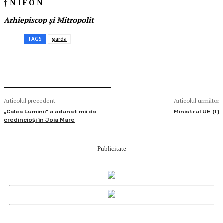
† N I F O N
Arhiepiscop și Mitropolit
TAGS
garda
Articolul precedent
Articolul următor
„Calea Luminii” a adunat mii de
Ministrul UE (I)
credincioși în Joia Mare
Publicitate