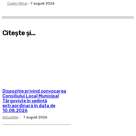
Costin Mihai
-
7 august 2026
Citeşte şi...
Dispoziție privind convocarea
Consiliului Local Municipal
Târgoviște în ședință
extraordinară în data de
10.08.2026
Actualităţi
7 august 2026