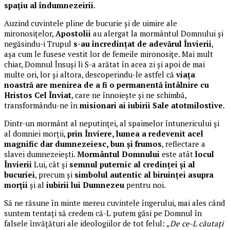
spațiu al îndumnezeirii
.
Auzind cuvintele pline de bucurie și de uimire ale
mironosițelor,
Apostolii
au alergat la mormântul Domnului și
negăsindu-i Trupul
s-au încredințat de adevărul Învierii
,
așa cum le fusese vestit lor de femeile mironosițe. Mai mult
chiar, Domnul Însuși li S-a arătat în acea zi și apoi de mai
multe ori, lor și altora, descoperindu-le astfel că
viața
noastră are menirea de a fi o permanentă întâlnire cu
Hristos Cel Înviat
, care ne înnoiește și ne schimbă,
transformându-ne în
misionari ai iubirii Sale atotmilostive
.
Dintr-un mormânt al neputinței, al spaimelor întunericului și
al domniei morții,
prin Înviere, lumea a redevenit acel
magnific dar dumnezeiesc, bun și frumos
, reflectare a
slavei dumnezeiești.
Mormântul Domnului
este atât
locul
Învierii
Lui, cât și
semnul puternic al credinței și al
bucuriei
, precum și
simbolul autentic al biruinței asupra
morții
și al
iubirii lui Dumnezeu
pentru noi.
Să ne răsune în minte mereu cuvintele îngerului, mai ales când
suntem tentați să credem că-L putem găsi pe Domnul în
falsele învățături ale ideologiilor de tot felul: „
De ce-L căutaţi