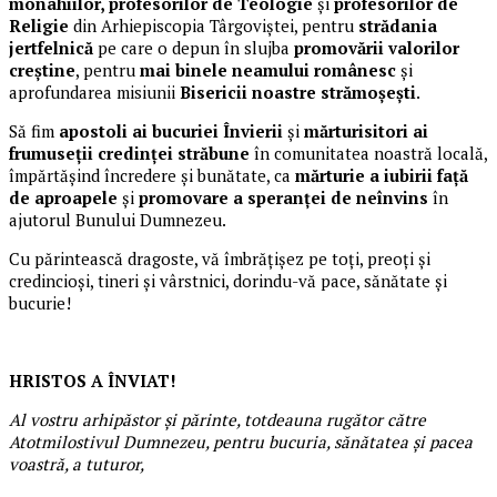
monahiilor, profesorilor de Teologie
și
profesorilor de
Religie
din Arhiepiscopia Târgoviștei, pentru
strădania
jertfelnică
pe care o depun în slujba
promovării valorilor
creștine
, pentru
mai binele neamului românesc
și
aprofundarea misiunii
Bisericii noastre strămoșești
.
Să fim
apostoli ai bucuriei Învierii
și
mărturisitori ai
frumuseții credinței străbune
în comunitatea noastră locală,
împărtășind încredere și bunătate, ca
mărturie a iubirii față
de aproapele
și
promovare a speranței de neînvins
în
ajutorul Bunului Dumnezeu.
Cu părintească dragoste, vă îmbrățișez pe toți, preoți și
credincioși, tineri și vârstnici, dorindu-vă pace, sănătate și
bucurie!
HRISTOS A ÎNVIAT!
Al vostru arhipăstor și părinte,
totdeauna rugător către
Atotmilostivul Dumnezeu,
pentru bucuria, sănătatea și pacea
voastră,
a tuturor,