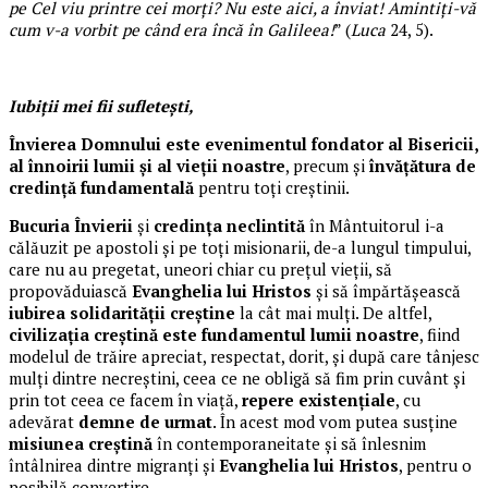
pe Cel viu printre cei morţi? Nu este aici, a înviat! Amintiţi-vă
cum v-a vorbit pe când era încă în Galileea!
” (
Luca
24, 5).
Iubiții mei fii sufletești,
Învierea Domnului este evenimentul fondator al Bisericii,
al înnoirii lumii și al vieții noastre
, precum și
învățătura de
credință fundamentală
pentru toți creștinii.
Bucuria Învierii
și
credința neclintită
în Mântuitorul i-a
călăuzit pe apostoli și pe toți misionarii, de-a lungul timpului,
care nu au pregetat, uneori chiar cu prețul vieții, să
propovăduiască
Evanghelia lui Hristos
și să împărtășească
iubirea solidarității creștine
la cât mai mulți. De altfel,
civilizația creștină este fundamentul lumii noastre
, fiind
modelul de trăire apreciat, respectat, dorit, și după care tânjesc
mulți dintre necreștini, ceea ce ne obligă să fim prin cuvânt și
prin tot ceea ce facem în viață,
repere existențiale
, cu
adevărat
demne de urmat
. În acest mod vom putea susține
misiunea creștină
în contemporaneitate și să înlesnim
întâlnirea dintre migranți și
Evanghelia lui Hristos
, pentru o
posibilă convertire.