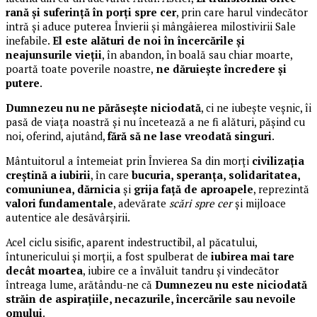
rană și suferință în porți spre cer
, prin care harul vindecător
intră și aduce puterea Învierii și mângâierea milostivirii Sale
inefabile.
El este alături de noi în încercările și
neajunsurile vieții
, în abandon, în boală sau chiar moarte,
poartă toate poverile noastre,
ne dăruiește încredere și
putere
.
Dumnezeu nu ne părăsește niciodată
, ci ne iubește veșnic, îi
pasă de viața noastră și nu încetează a ne fi alături, pășind cu
noi, oferind, ajutând,
fără să ne lase vreodată singuri
.
Mântuitorul a întemeiat prin Învierea Sa din morți
civilizația
creștină a iubirii
, în care
bucuria, speranța, solidaritatea,
comuniunea, dărnicia
și
grija față de aproapele
, reprezintă
valori fundamentale
, adevărate
scări spre cer
și mijloace
autentice ale desăvârșirii.
Acel ciclu sisific, aparent indestructibil, al păcatului,
întunericului și morții, a fost spulberat de
iubirea mai tare
decât moartea
, iubire ce a învăluit tandru și vindecător
întreaga lume, arătându-ne că
Dumnezeu nu este niciodată
străin de aspirațiile, necazurile, încercările sau nevoile
omului
.