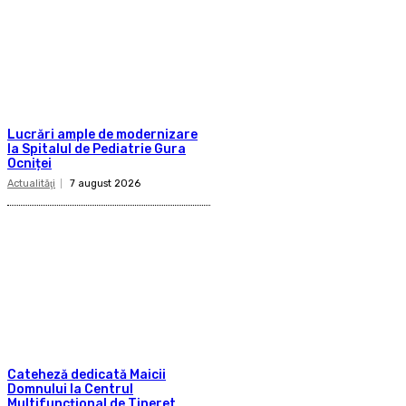
Lucrări ample de modernizare
la Spitalul de Pediatrie Gura
Ocniței
Actualităţi
7 august 2026
Cateheză dedicată Maicii
Domnului la Centrul
Multifuncțional de Tineret