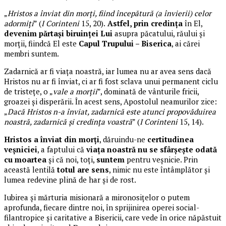
„
Hristos a înviat din morți, fiind începătură (a învierii) celor
adormiți
” (
I Corinteni
15, 20).
Astfel, prin credința
în El,
devenim părtași biruinței Lui
asupra păcatului, răului și
morții, fiindcă El este
Capul Trupului – Biserica
, ai cărei
membri suntem.
Zadarnică ar fi viața noastră, iar lumea nu ar avea sens dacă
Hristos nu ar fi înviat, ci ar fi fost sclava unui permanent ciclu
de tristețe, o „
vale a morții
”, dominată de vânturile fricii,
groazei și disperării. În acest sens, Apostolul neamurilor zice:
„
Dacă Hristos n-a înviat, zadarnică este atunci propovăduirea
noastră, zadarnică şi credinţa voastră
” (
I Corinteni
15, 14).
Hristos a înviat din morți
, dăruindu-ne
certitudinea
veșniciei
, a faptului că
viața noastră nu se sfârșește odată
cu moartea
și că noi, toți,
suntem
pentru veșnicie. Prin
această lentilă
totul are sens
, nimic nu este întâmplător și
lumea redevine plină de har și de rost.
Iubirea și mărturia misionară a mironosițelor o putem
aprofunda, fiecare dintre noi, în sprijinirea operei social-
filantropice și caritative a Bisericii, care vede în orice năpăstuit