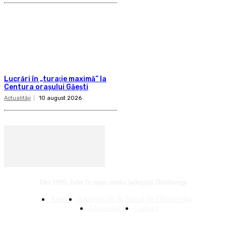
Lucrări în „turaţie maximă” la
Centura oraşului Găeşti
Actualităţi
10 august 2026
Din 1995, lider în mass media judeţului Dâmboviţa
Arhivă
Anunţul tău în Jurnal de Dâmboviţa
Abonează-te
Contact