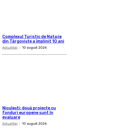
Complexul Turistic de Nataţie
din Târgovişte a împlinit 10 ani
Actualităţi
10 august 2026
Niculeşti: două proiecte cu
fonduri europene sunt în
evaluare
Actualităţi
10 august 2026