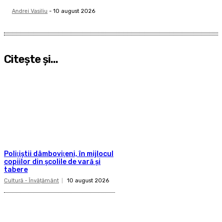
Andrei Vasiliu
-
10 august 2026
Citeşte şi...
Poliţiştii dâmboviţeni, în mijlocul
copiilor din şcolile de vară şi
tabere
Cultură - Învățământ
10 august 2026