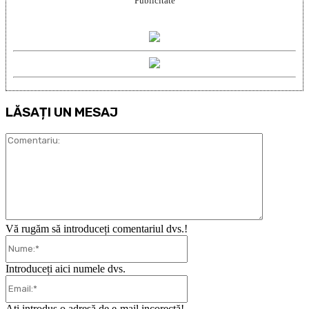
Publicitate
LĂSAȚI UN MESAJ
Comentari
Vă rugăm să introduceți comentariul dvs.!
Nume:*
Introduceți aici numele dvs.
Email:*
Ați introdus o adresă de e-mail incorectă!