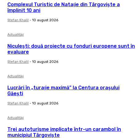
Complexul Turistic de Nataţie din Târgovişte a
împlinit 10 ani
Ştefan Khalil
-
10 august 2026
Actualităţi
Niculeşti: două proiecte cu fonduri europene sunt în
evaluare
Ştefan Khalil
-
10 august 2026
Actualităţi
Lucrări în „turaţie maximă” la Centura oraşului
Găeşti
Ştefan Khalil
-
10 august 2026
Actualităţi
Trei autoturisme implicate într-un carambol în
municipiul Târgovişte