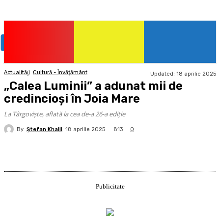
Actualităţi
Cultură - Învățământ
Updated:
18 aprilie 2025
„Calea Luminii” a adunat mii de
credincioși în Joia Mare
La Târgoviște, aflată la cea de-a 26-a ediție
By
Ştefan Khalil
813
18 aprilie 2025
0
Publicitate