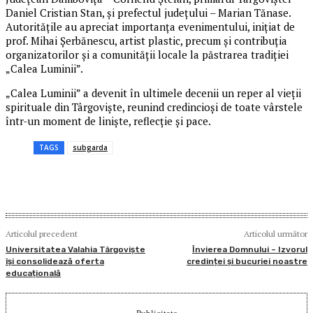
Daniel Cristian Stan, și prefectul județului – Marian Tănase.
Autoritățile au apreciat importanța evenimentului, inițiat de
prof. Mihai Șerbănescu, artist plastic, precum și contribuția
organizatorilor și a comunității locale la păstrarea tradiției
„Calea Luminii”.
„Calea Luminii” a devenit în ultimele decenii un reper al vieții
spirituale din Târgoviște, reunind credincioși de toate vârstele
într-un moment de liniște, reflecție și pace.
TAGS
subgarda
Articolul precedent
Articolul următor
Universitatea Valahia Târgoviște
Învierea Domnului – Izvorul
își consolidează oferta
credinței și bucuriei noastre
educațională