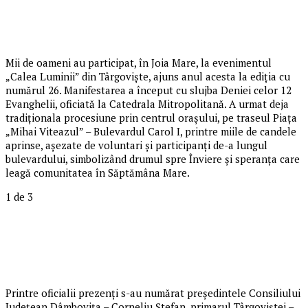
Mii de oameni au participat, în Joia Mare, la evenimentul
„Calea Luminii” din Târgoviște, ajuns anul acesta la ediția cu
numărul 26. Manifestarea a început cu slujba Deniei celor 12
Evanghelii, oficiată la Catedrala Mitropolitană. A urmat deja
tradiționala procesiune prin centrul orașului, pe traseul Piața
„Mihai Viteazul” – Bulevardul Carol I, printre miile de candele
aprinse, așezate de voluntari și participanți de-a lungul
bulevardului, simbolizând drumul spre Înviere și speranța care
leagă comunitatea în Săptămâna Mare.
1
de 3
Printre oficialii prezenți s-au numărat președintele Consiliului
Județean Dâmbovița – Corneliu Ștefan, primarul Târgoviștei –