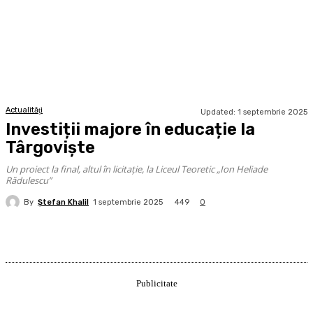
Actualităţi
Updated:
1 septembrie 2025
Investiții majore în educație la
Târgoviște
Un proiect la final, altul în licitație, la Liceul Teoretic „Ion Heliade
Rădulescu”
By
Ştefan Khalil
449
1 septembrie 2025
0
Publicitate