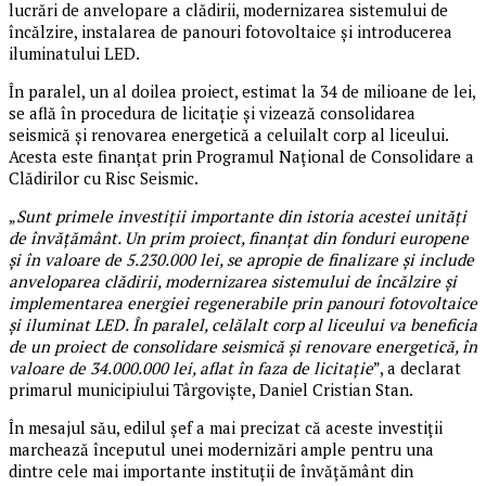
lucrări de anvelopare a clădirii, modernizarea sistemului de
încălzire, instalarea de panouri fotovoltaice și introducerea
iluminatului LED.
În paralel, un al doilea proiect, estimat la 34 de milioane de lei,
se află în procedura de licitație și vizează consolidarea
seismică și renovarea energetică a celuilalt corp al liceului.
Acesta este finanțat prin Programul Național de Consolidare a
Clădirilor cu Risc Seismic.
„
Sunt primele investiții importante din istoria acestei unități
de învățământ. Un prim proiect, finanțat din fonduri europene
și în valoare de 5.230.000 lei, se apropie de finalizare și include
anveloparea clădirii, modernizarea sistemului de încălzire și
implementarea energiei regenerabile prin panouri fotovoltaice
și iluminat LED. În paralel, celălalt corp al liceului va beneficia
de un proiect de consolidare seismică și renovare energetică, în
valoare de 34.000.000 lei, aflat în faza de licitație
”, a declarat
primarul municipiului Târgoviște, Daniel Cristian Stan.
În mesajul său, edilul șef a mai precizat că aceste investiții
marchează începutul unei modernizări ample pentru una
dintre cele mai importante instituții de învățământ din