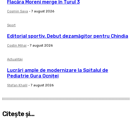
Flacăra Moreni merge în Turul 3
Cosmin Sava
-
7 august 2026
Sport
Editorial sportiv. Debut dezamăgitor pentru Chindia
Costin Mihai
-
7 august 2026
Actualităţi
Lucrări ample de modernizare la Spitalul de
Pediatrie Gura Ocniței
Ştefan Khalil
-
7 august 2026
Citeşte şi...