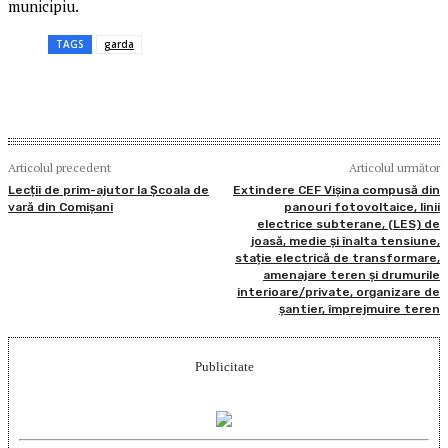
municipiu.
TAGS
garda
Articolul precedent
Articolul următor
Lecții de prim-ajutor la Școala de
Extindere CEF Vișina compusă din
vară din Comișani
panouri fotovoltaice, linii
electrice subterane, (LES) de
joasă, medie și înalta tensiune,
stație electrică de transformare,
amenajare teren și drumurile
interioare/private, organizare de
șantier, împrejmuire teren
Publicitate