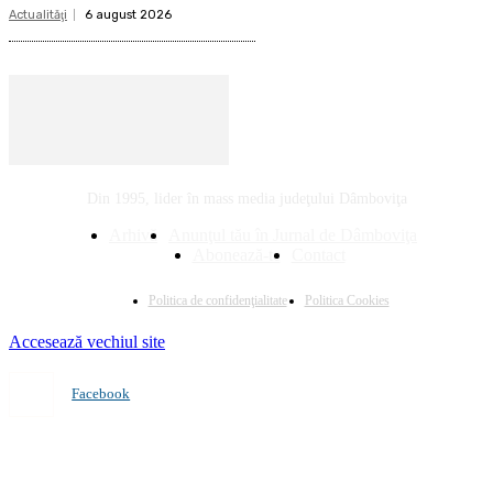
Actualităţi
6 august 2026
Din 1995, lider în mass media judeţului Dâmboviţa
Arhivă
Anunţul tău în Jurnal de Dâmboviţa
Abonează-te
Contact
Politica de confidenţialitate
Politica Cookies
Accesează vechiul site
Facebook