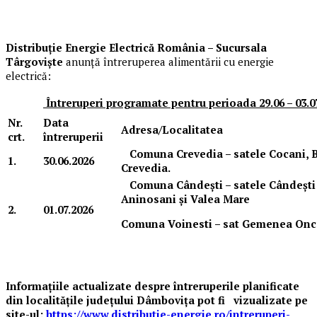
Distribuție Energie Electrică România – Sucursala
Târgoviște
anunță întreruperea alimentării cu energie
electrică:
Întreruperi programate pentru perioada 29.06 – 03.0
Nr.
Data
Adresa/Localitatea
crt.
î
ntreruperii
Comuna Crevedia – satele Cocani, B
1.
30.06.2026
Crevedia.
Comuna Cândești – satele Cândești 
Aninosani și Valea Mare
2.
01.07.2026
Comuna Voinesti – sat Gemenea Once
Informațiile actualizate despre întreruperile planificate
din localitățile județului Dâmbovița pot fi
vizualizate
pe
site-ul:
https://www.distributie-energie.ro/intreruperi-