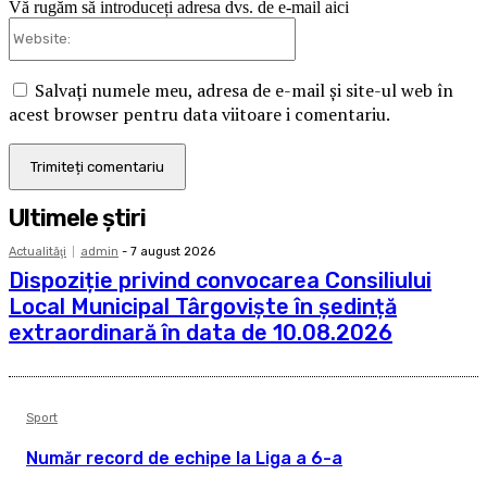
Vă rugăm să introduceți adresa dvs. de e-mail aici
Website:
Salvați numele meu, adresa de e-mail și site-ul web în
acest browser pentru data viitoare i comentariu.
Ultimele ştiri
Actualităţi
admin
-
7 august 2026
Dispoziție privind convocarea Consiliului
Local Municipal Târgoviște în ședință
extraordinară în data de 10.08.2026
Sport
Număr record de echipe la Liga a 6-a