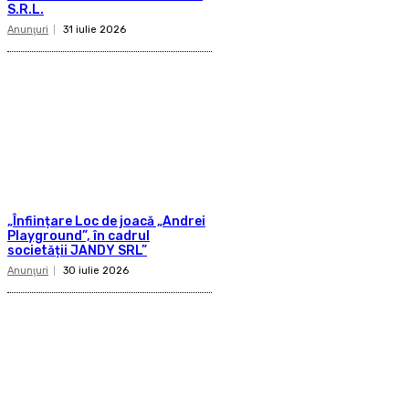
S.R.L.
Anunţuri
31 iulie 2026
„Înființare Loc de joacă „Andrei
Playground”, în cadrul
societății JANDY SRL”
Anunţuri
30 iulie 2026