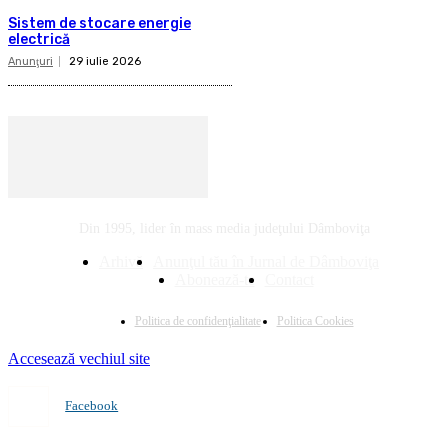
Sistem de stocare energie
electrică
Anunţuri
29 iulie 2026
Din 1995, lider în mass media judeţului Dâmboviţa
Arhivă
Anunţul tău în Jurnal de Dâmboviţa
Abonează-te
Contact
Politica de confidenţialitate
Politica Cookies
Accesează vechiul site
Facebook