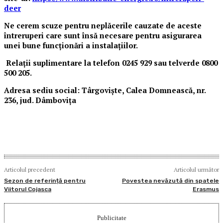
deer
Ne cerem scuze pentru neplăcerile cauzate de aceste
întreruperi care sunt însă necesare pentru asigurarea
unei bune funcționări a instalațiilor.
Relații suplimentare la telefon
0245 929 sau telverde 0800
500 205.
Adresa sediu social:
Târgovişte, Calea Domnească, nr.
236,
jud. Dâmbovița
Articolul precedent
Articolul următor
Sezon de referință pentru
Povestea nevăzută din spatele
Viitorul Cojasca
Erasmus
Publicitate