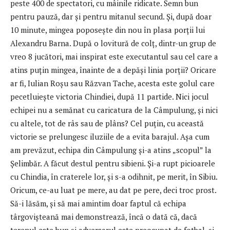
peste 400 de spectatori, cu mâinile ridicate. Semn bun
pentru pauză, dar și pentru mitanul secund. Și, după doar
10 minute, mingea poposește din nou în plasa porții lui
Alexandru Barna. După o lovitură de colț, dintr-un grup de
vreo 8 jucători, mai inspirat este executantul sau cel care a
atins puțin mingea, înainte de a depăși linia porții? Oricare
ar fi, Iulian Roșu sau Răzvan Tache, acesta este golul care
pecetluiește victoria Chindiei, după 11 partide. Nici jocul
echipei nu a semănat cu caricatura de la Câmpulung, și nici
cu altele, tot de râs sau de plâns? Cel puțin, cu această
victorie se prelungesc iluziile de a evita barajul. Așa cum
am prevăzut, echipa din Câmpulung și-a atins „scopul” la
Șelimbăr. A făcut destul pentru sibieni. Și-a rupt picioarele
cu Chindia, în craterele lor, și s-a odihnit, pe merit, în Sibiu.
Oricum, ce-au luat pe mere, au dat pe pere, deci troc prost.
Să-i lăsăm, și să mai amintim doar faptul că echipa
târgovișteană mai demonstrează, încă o dată că, dacă