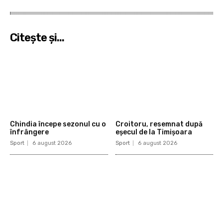
Citeşte şi...
Chindia începe sezonul cu o
Croitoru, resemnat după
înfrângere
eșecul de la Timișoara
Sport
6 august 2026
Sport
6 august 2026