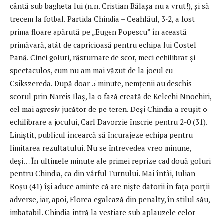
cântă sub bagheta lui (n.n. Cristian Bălașa nu a vrut!), și să
trecem la fotbal. Partida Chindia – Ceahlăul, 3-2, a fost
prima floare apărută pe „Eugen Popescu” în această
primăvară, atât de capricioasă pentru echipa lui Costel
Pană. Cinci goluri, răsturnare de scor, meci echilibrat și
spectaculos, cum nu am mai văzut de la jocul cu
Csikszereda. După doar 5 minute, nemțenii au deschis
scorul prin Narcis Ilaș, la o fază creată de Kelechi Nnochiri,
cel mai agresiv jucător de pe teren. Deși Chindia a reușit o
echilibrare a jocului, Carl Davorzie înscrie pentru 2-0 (31).
Liniștit, publicul încearcă să încurajeze echipa pentru
limitarea rezultatului. Nu se întrevedea vreo minune,
deși… În ultimele minute ale primei reprize cad două goluri
pentru Chindia, ca din vârful Turnului. Mai întâi, Iulian
Roșu (41) își aduce aminte că are niște datorii în fața porții
adverse, iar, apoi, Florea egalează din penalty, în stilul său,
imbatabil. Chindia intră la vestiare sub aplauzele celor