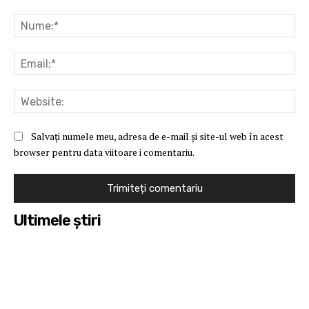
Comentariu:
Nu
Ema
Web
Salvați numele meu, adresa de e-mail și site-ul web în acest
browser pentru data viitoare i comentariu.
Ultimele ştiri