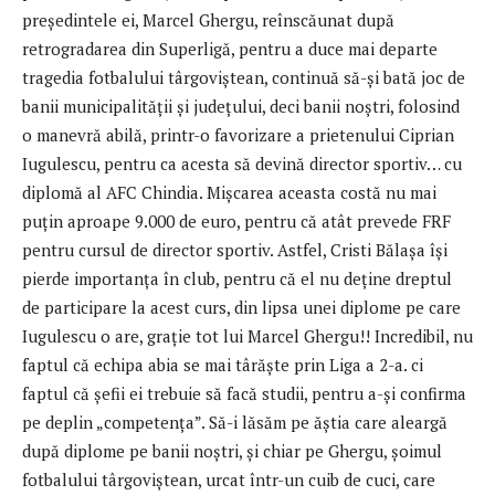
președintele ei, Marcel Ghergu, reînscăunat după
retrogradarea din Superligă, pentru a duce mai departe
tragedia fotbalului târgoviștean, continuă să-și bată joc de
banii municipalității și județului, deci banii noștri, folosind
o manevră abilă, printr-o favorizare a prietenului Ciprian
Iugulescu, pentru ca acesta să devină director sportiv… cu
diplomă al AFC Chindia. Mișcarea aceasta costă nu mai
puțin aproape 9.000 de euro, pentru că atât prevede FRF
pentru cursul de director sportiv. Astfel, Cristi Bălașa își
pierde importanța în club, pentru că el nu deține dreptul
de participare la acest curs, din lipsa unei diplome pe care
Iugulescu o are, grație tot lui Marcel Ghergu!! Incredibil, nu
faptul că echipa abia se mai târăște prin Liga a 2-a. ci
faptul că șefii ei trebuie să facă studii, pentru a-și confirma
pe deplin „competența”. Să-i lăsăm pe ăștia care aleargă
după diplome pe banii noștri, și chiar pe Ghergu, șoimul
fotbalului târgoviștean, urcat într-un cuib de cuci, care