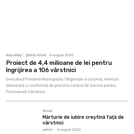
Actualităţi
Ştefan Khalil
-
6 august 2026
Proiect de 4,4 milioane de lei pentru
îngrijirea a 106 vârstnici
Executivul Primăriei Municipiului Târgoviște a susținut, miercuri
dimineață, o conferință de presă la Centrul de Servicii pentru
Persoanele Vârstnice...
Social
Mărturie de iubire creștină față de
vârstnici
admin
-
6 august 2026