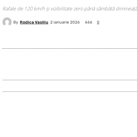
Rafale de 120 km/h și vizibilitate zero până sâmbătă dimineaț
By
Rodica Vasiliu
666
2 ianuarie 2026
0