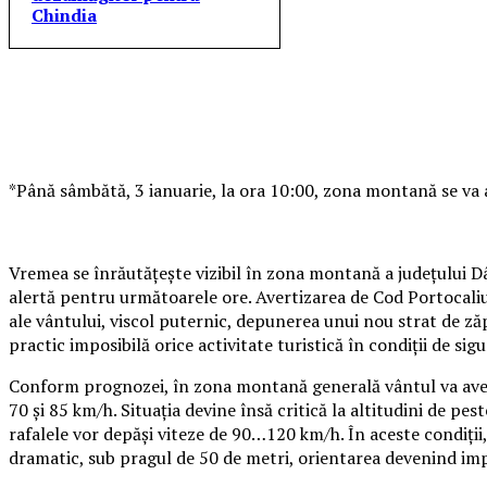
Chindia
*Până sâmbătă, 3 ianuarie, la ora 10:00, zona montană se va a
Vremea se înrăutățește vizibil în zona montană a județului D
alertă pentru următoarele ore. Avertizarea de Cod Portocal
ale vântului, viscol puternic, depunerea unui nou strat de ză
practic imposibilă orice activitate turistică în condiții de sig
Conform prognozei, în zona montană generală vântul va avea i
70 și 85 km/h. Situația devine însă critică la altitudini de pe
rafalele vor depăși viteze de 90…120 km/h. În aceste condiții, v
dramatic, sub pragul de 50 de metri, orientarea devenind imp