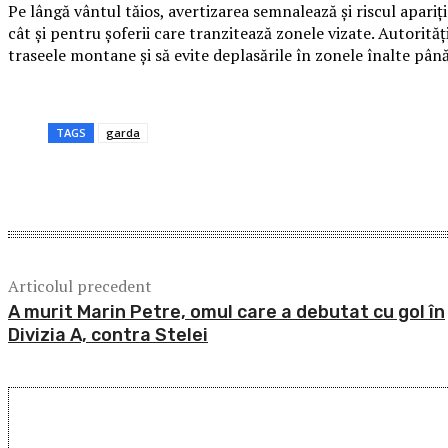
Pe lângă vântul tăios, avertizarea semnalează și riscul apariți
cât și pentru șoferii care tranzitează zonele vizate. Autorită
traseele montane și să evite deplasările în zonele înalte până
TAGS
garda
Acțiune
Articolul precedent
A murit Marin Petre, omul care a debutat cu gol în
Divizia A, contra Stelei