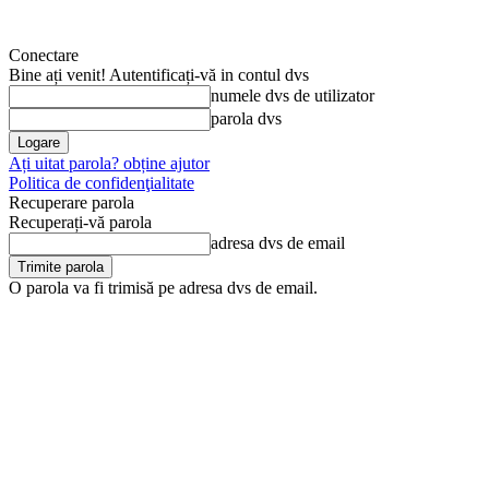
Conectare
Bine ați venit! Autentificați-vă in contul dvs
numele dvs de utilizator
parola dvs
Ați uitat parola? obține ajutor
Politica de confidenţialitate
Recuperare parola
Recuperați-vă parola
adresa dvs de email
O parola va fi trimisă pe adresa dvs de email.
sâmbătă, 8 august, 2026
Arhivă
Anunţul tău în Jurnal d