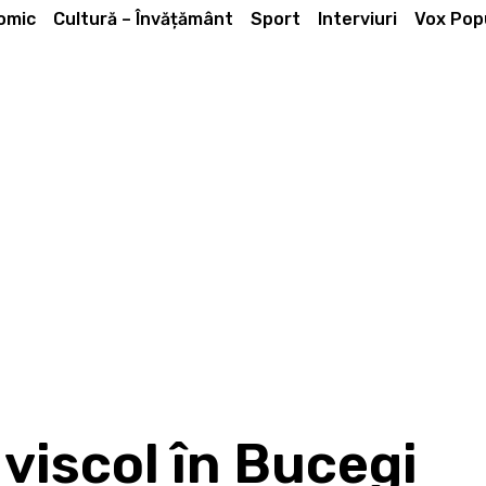
omic
Cultură – Învățământ
Sport
Interviuri
Vox Popu
viscol în Bucegi