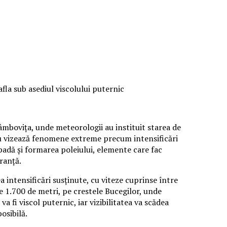
fla sub asediul viscolului puternic
âmbovița, unde meteorologii au instituit starea de
iu vizează fenomene extreme precum intensificări
padă și formarea poleiului, elemente care fac
uranță.
ntensificări susținute, cu viteze cuprinse între
ste 1.700 de metri, pe crestele Bucegilor, unde
a fi viscol puternic, iar vizibilitatea va scădea
osibilă.