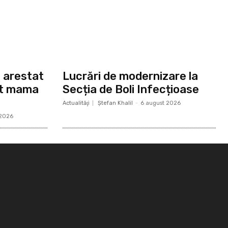
, arestat
Lucrări de modernizare la
at mama
Secția de Boli Infecțioase
Actualităţi
Ştefan Khalil
-
6 august 2026
 2026