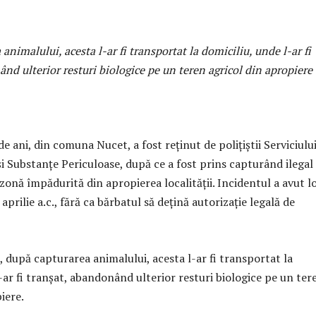
animalului, acesta l-ar fi transportat la domiciliu, unde l-ar fi
nd ulterior resturi biologice pe un teren agricol din apropiere
e ani, din comuna Nucet, a fost reținut de polițiștii Serviciulu
i Substanțe Periculoase, după ce a fost prins capturând ilegal
zonă împădurită din apropierea localității. Incidentul a avut l
 aprilie a.c., fără ca bărbatul să dețină autorizație legală de
, după capturarea animalului, acesta l-ar fi transportat la
-ar fi tranșat, abandonând ulterior resturi biologice pe un ter
iere.