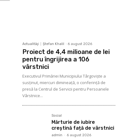
Actualităţi
Ştefan Khalil
-
6 august 2026
Proiect de 4,4 milioane de lei
pentru îngrijirea a 106
vârstnici
Executivul Primăriei Municipiului Târgoviște a
susținut, miercuri dimineață, o conferință de
presă la Centrul de Servicii pentru Persoanele
Vârstnice...
Social
Mărturie de iubire
creștină față de vârstnici
admin
-
6 august 2026