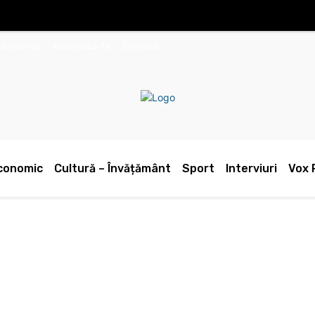
Dâmboviţa
Abonează-te
Contact
conomic
Cultură – Învățământ
Sport
Interviuri
Vox 