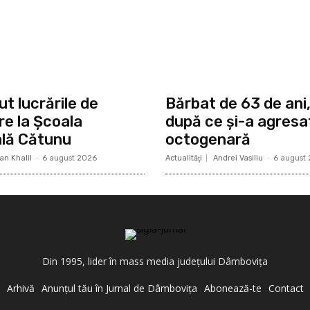
t lucrările de
Bărbat de 63 de ani
e la Școala
după ce și-a agres
lă Cătunu
octogenară
an Khalil
-
6 august 2026
Actualităţi
Andrei Vasiliu
-
6 august
Din 1995, lider în mass media judeţului Dâmboviţa
Arhivă
Anunţul tău în Jurnal de Dâmboviţa
Abonează-te
Contact