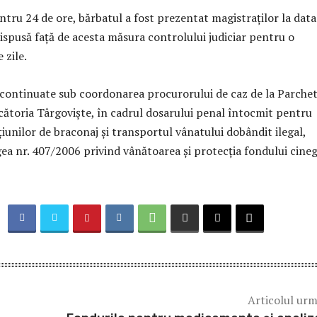
entru 24 de ore, bărbatul a fost prezentat magistraților la data
 dispusă față de acesta măsura controlului judiciar pentru o
 zile.
 continuate sub coordonarea procurorului de caz de la Parche
cătoria Târgoviște, în cadrul dosarului penal întocmit pentru
țiunilor de braconaj și transportul vânatului dobândit ilegal,
ea nr. 407/2006 privind vânătoarea și protecția fondului cineg
Articolul ur