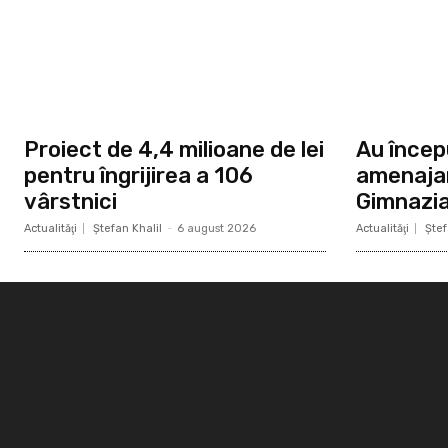
Proiect de 4,4 milioane de lei
Au începu
pentru îngrijirea a 106
amenajar
vârstnici
Gimnazia
Actualităţi
Ştefan Khalil
-
6 august 2026
Actualităţi
Ştef