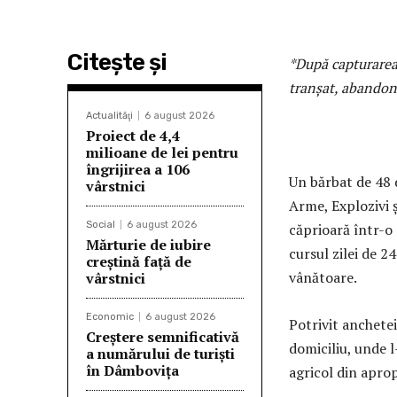
Citeşte şi
*După capturarea 
tranșat, abandonâ
Actualităţi
6 august 2026
Proiect de 4,4
milioane de lei pentru
îngrijirea a 106
Un bărbat de 48 d
vârstnici
Arme, Explozivi ș
Social
6 august 2026
căprioară într-o 
Mărturie de iubire
cursul zilei de 24
creștină față de
vânătoare.
vârstnici
Economic
6 august 2026
Potrivit anchetei
Creștere semnificativă
domiciliu, unde l
a numărului de turiști
în Dâmbovița
agricol din aprop