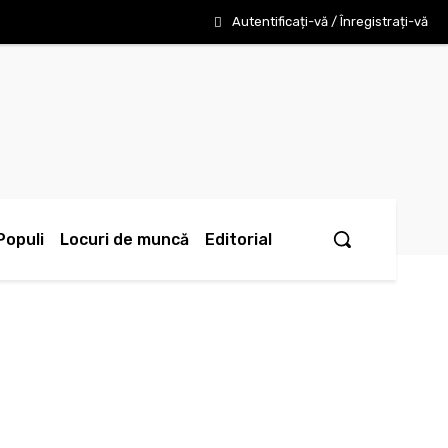
Autentificați-vă / Înregistrați-vă
Populi
Locuri de muncă
Editorial