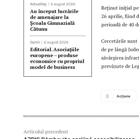
Actualităţi
6 august 2026
Reținut inițial p
Au început lucrările
26 aprilie, fiind
de amenajare la
Școala Gimnazială
perioadă de 40 de
Cătunu
Cercetările sunt
Opinii
6 august 2026
Editorial. Asociațiile
de pe lângă Jude
europene – produse
săvârșirea infrac
economice cu propriul
prevăzute de Leg
model de business
Acțiune
Articolul precedent