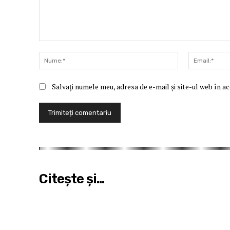
Comentariu:
Nume:*
Salvați numele meu, adresa de e-mail și site-ul web în a
Citeşte şi...