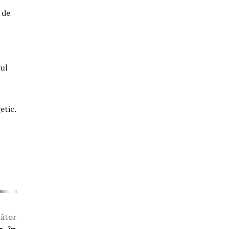
 de
tul
etic.
mător