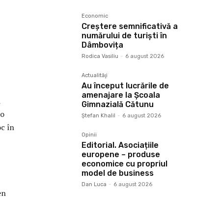
Economic
Creștere semnificativă a
numărului de turiști în
Dâmbovița
Rodica Vasiliu
-
6 august 2026
Actualităţi
Au început lucrările de
amenajare la Școala
i
Gimnazială Cătunu
 o
Ştefan Khalil
-
6 august 2026
oc în
Opinii
Editorial. Asociațiile
europene – produse
economice cu propriul
model de business
Dan Luca
-
6 august 2026
en