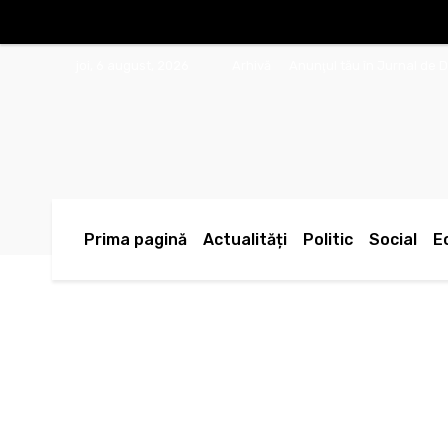
joi, 6 august, 2026
Arhivă
Anunţul tău în Jurnal de 
Prima pagină
Actualități
Politic
Social
E