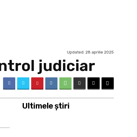
Updated:
28 aprilie 2025
trol judiciar
Ultimele ştiri