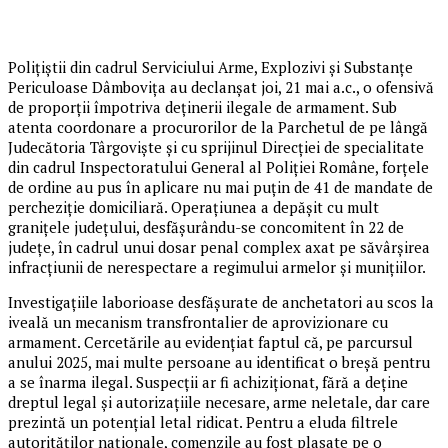
Polițiștii din cadrul Serviciului Arme, Explozivi și Substanțe
Periculoase Dâmbovița au declanșat joi, 21 mai a.c., o ofensivă
de proporții împotriva deținerii ilegale de armament. Sub
atenta coordonare a procurorilor de la Parchetul de pe lângă
Judecătoria Târgoviște și cu sprijinul Direcției de specialitate
din cadrul Inspectoratului General al Poliției Române, forțele
de ordine au pus în aplicare nu mai puțin de 41 de mandate de
percheziție domiciliară. Operațiunea a depășit cu mult
granițele județului, desfășurându-se concomitent în 22 de
județe, în cadrul unui dosar penal complex axat pe săvârșirea
infracțiunii de nerespectare a regimului armelor și munițiilor.
Investigațiile laborioase desfășurate de anchetatori au scos la
iveală un mecanism transfrontalier de aprovizionare cu
armament. Cercetările au evidențiat faptul că, pe parcursul
anului 2025, mai multe persoane au identificat o breșă pentru
a se înarma ilegal. Suspecții ar fi achiziționat, fără a deține
dreptul legal și autorizațiile necesare, arme neletale, dar care
prezintă un potențial letal ridicat. Pentru a eluda filtrele
autorităților naționale, comenzile au fost plasate pe o