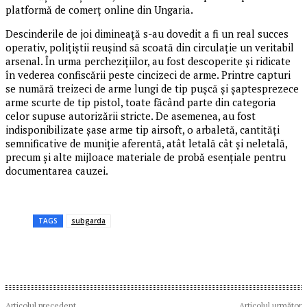
platformă de comerț online din Ungaria.
Descinderile de joi dimineață s-au dovedit a fi un real succes
operativ, polițiștii reușind să scoată din circulație un veritabil
arsenal. În urma perchezițiilor, au fost descoperite și ridicate
în vederea confiscării peste cincizeci de arme. Printre capturi
se numără treizeci de arme lungi de tip pușcă și șaptesprezece
arme scurte de tip pistol, toate făcând parte din categoria
celor supuse autorizării stricte. De asemenea, au fost
indisponibilizate șase arme tip airsoft, o arbaletă, cantități
semnificative de muniție aferentă, atât letală cât și neletală,
precum și alte mijloace materiale de probă esențiale pentru
documentarea cauzei.
TAGS
subgarda
Articolul precedent
Articolul următor