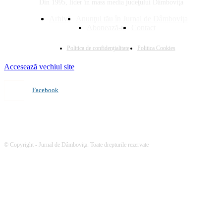
Din 1995, lider în mass media judeţului Dâmboviţa
Arhivă
Anunţul tău în Jurnal de Dâmboviţa
Abonează-te
Contact
Politica de confidenţialitate
Politica Cookies
Accesează vechiul site
Facebook
© Copyright - Jurnal de Dâmboviţa. Toate drepturile rezervate