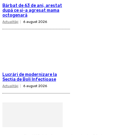
Bărbat de 63 de ani, arestat
după ce și-a agresat mama
octogenară
Actualităţi
6 august 2026
Lucrări de modernizare la
Secția de Boli Infecțioase
Actualităţi
6 august 2026