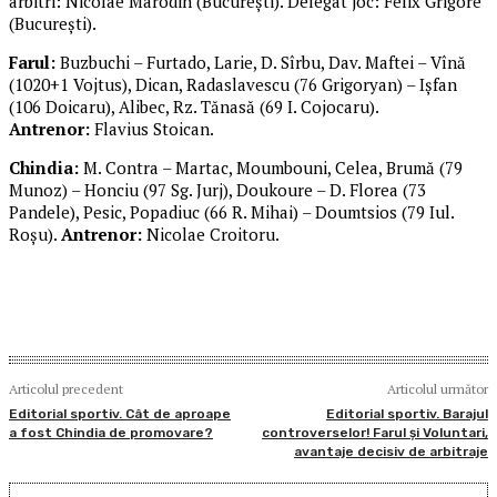
arbitri: Nicolae Marodin (Bucureşti). Delegat joc: Felix Grigore
(Bucureşti).
Farul:
Buzbuchi – Furtado, Larie, D. Sîrbu, Dav. Maftei – Vînă
(1020+1 Vojtus), Dican, Radaslavescu (76 Grigoryan) – Işfan
(106 Doicaru), Alibec, Rz. Tănasă (69 I. Cojocaru).
Antrenor:
Flavius Stoican.
Chindia:
M. Contra – Martac, Moumbouni, Celea, Brumă (79
Munoz) – Honciu (97 Sg. Jurj), Doukoure – D. Florea (73
Pandele), Pesic, Popadiuc (66 R. Mihai) – Doumtsios (79 Iul.
Roşu).
Antrenor:
Nicolae Croitoru.
Articolul precedent
Articolul următor
Editorial sportiv. Cât de aproape
Editorial sportiv. Barajul
a fost Chindia de promovare?
controverselor! Farul și Voluntari,
avantaje decisiv de arbitraje