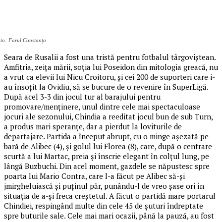
to: Farul Constanța
Seara de Rusalii a fost una tristă pentru fotbalul târgoviștean.
Amfitria, zeița mării, soția lui Poseidon din mitologia greacă, nu
a vrut ca elevii lui Nicu Croitoru, și cei 200 de suporteri care i-
au însoțit la Ovidiu, să se bucure de o revenire în SuperLigă.
După acel 3-3 din jocul tur al barajului pentru
promovare/menținere, unul dintre cele mai spectaculoase
jocuri ale sezonului, Chindia a reeditat jocul bun de sub Turn,
a produs mari speranțe, dar a pierdut la loviturile de
departajare. Partida a început abrupt, cu o minge așezată pe
bară de Alibec (4), și golul lui Florea (8), care, după o centrare
scurtă a lui Martac, preia și înscrie elegant în colțul lung, pe
lângă Buzbuchi. Din acel moment, gazdele se năpustesc spre
poarta lui Mario Contra, care l-a făcut pe Alibec să-și
jmirgheluiască și puținul păr, punându-l de vreo șase ori în
situația de a-și freca creștetul. A făcut o partidă mare portarul
Chindiei, respingând multe din cele 45 de șuturi îndreptate
spre buturile sale. Cele mai mari ocazii, până la pauză, au fost