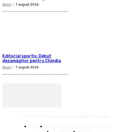
Sport
7 august 2026
Editorial sportiv. Debut
dezamăgitor pentru Chindia
Sport
7 august 2026
Din 1995, lider în mass media judeţului Dâmboviţa
Arhivă
Anunţul tău în Jurnal de Dâmboviţa
Abonează-te
Contact