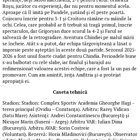
Roșu, jucător cu experiență, dar nu pentru momentul acela.
Aproape că îl imită pe Pandele, șutând și el peste poartă.
Cojocaru înscrie pentru 3-1 și Croitoru rămâne cu mâinile la
ochi. Celea, care probabil ar fi trebuit să tragă primul, înscrie
spectaculos, dar Grigoryan duce scorul la 4-2 și Farul se
salvează de la retrogradare. Aventura Chindiei pe malul mării
se încheie. Atât s-a putut, dar echipa târgovișteană a lăsat o
impresie peste așteptări în aceste două partide. Sezonul 2025-
2026 a fost unul foarte ciudat pentru Chindia. Perioadele bune
s-au balbotat cu cele slabe, iar finalul și barajul au
redimensionat valoarea acestei echipe, care a fost la un pas de
promovare. Cum am amintit, zeița Amfitria și-a protejat
apropiații ei.
Caseta tehnică
Stadion: Stadion: Complex Sportiv Academia Gheorghe Hagi –
teren principal (Ovidiu – Constanţa). Arbitru: Rareș Vidican
(Satu Mare) Asistenți: Andrei Constantinescu (Bucureşti) și
Nicușor Marin (Suseni – Argeş) Arbitru VAR: Iulian Dima
(Bucureşti). Arbitru AVAR: Sorin Costreie
(Voluntari). Rezervă: Horia Mladinovici (Bucureşti). Observator