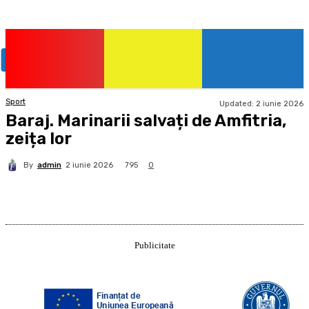
Sport
Updated:
2 iunie 2026
Baraj. Marinarii salvați de Amfitria,
zeița lor
By
admin
795
2 iunie 2026
0
Publicitate