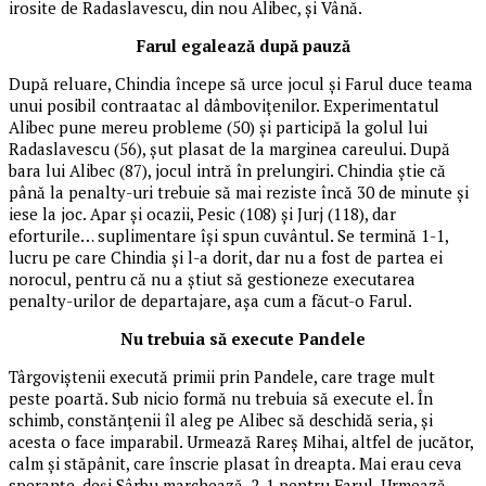
irosite de Radaslavescu, din nou Alibec, și Vână.
Farul egalează după pauză
După reluare, Chindia începe să urce jocul și Farul duce teama
unui posibil contraatac al dâmbovițenilor. Experimentatul
Alibec pune mereu probleme (50) și participă la golul lui
Radaslavescu (56), șut plasat de la marginea careului. După
bara lui Alibec (87), jocul intră în prelungiri. Chindia știe că
până la penalty-uri trebuie să mai reziste încă 30 de minute și
iese la joc. Apar și ocazii, Pesic (108) și Jurj (118), dar
eforturile… suplimentare își spun cuvântul. Se termină 1-1,
lucru pe care Chindia și l-a
dorit, dar nu a fost de partea ei
norocul, pentru că nu a știut să gestioneze executarea
penalty-urilor de departajare, așa cum a făcut-o Farul.
Nu trebuia să execute Pandele
Târgoviștenii execută primii prin Pandele, care trage mult
peste poartă. Sub nicio formă nu trebuia să execute el. În
schimb, constănțenii îl aleg pe Alibec să deschidă seria, și
acesta o face imparabil. Urmează Rareș Mihai, altfel de jucător,
calm și stăpânit, care înscrie plasat în dreapta. Mai erau ceva
speranțe, deși Sârbu marchează, 2-1 pentru Farul. Urmează