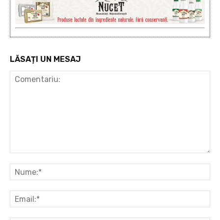
LĂSAȚI UN MESAJ
Comentariu:
Nu
Ema