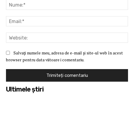
Nu
Ema
Web
Salvați numele meu, adresa de e-mail și site-ul web în acest
browser pentru data viitoare i comentariu.
Ultimele ştiri