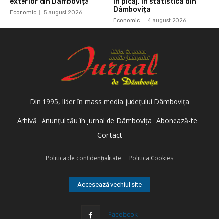
exterior din Dâmbovița
în picaj, în statistica din
Dâmbovița
Economic
5 august 2026
Economic
4 august 2026
Din 1995, lider în mass media judeţului Dâmboviţa
Arhivă
Anunţul tău în Jurnal de Dâmboviţa
Abonează-te
Contact
Politica de confidenţialitate
Politica Cookies
Accesează vechiul site
Facebook