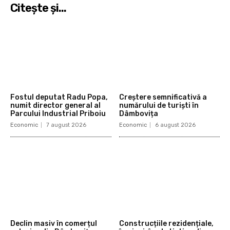
Citeşte şi...
Fostul deputat Radu Popa,
Creștere semnificativă a
numit director general al
numărului de turiști în
Parcului Industrial Priboiu
Dâmbovița
Economic
7 august 2026
Economic
6 august 2026
Declin masiv în comerțul
Construcțiile rezidențiale,