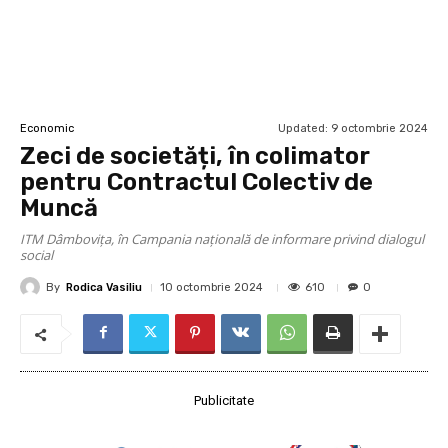
Updated:
9 octombrie 2024
Economic
Zeci de societăți, în colimator
pentru Contractul Colectiv de
Muncă
ITM Dâmbovița, în Campania națională de informare privind dialogul
social
By
Rodica Vasiliu
610
10 octombrie 2024
0
Publicitate