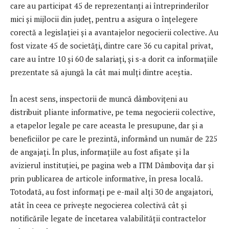
care au participat 45 de reprezentanți ai întreprinderilor
mici și mijlocii din județ, pentru a asigura o înțelegere
corectă a legislației și a avantajelor negocierii colective. Au
fost vizate 45 de societăți, dintre care 36 cu capital privat,
care au între 10 și 60 de salariați, și s-a dorit ca informațiile
prezentate să ajungă la cât mai mulți dintre aceștia.
În acest sens, inspectorii de muncă dâmbovițeni au
distribuit pliante informative, pe tema negocierii colective,
a etapelor legale pe care aceasta le presupune, dar și a
beneficiilor pe care le prezintă, informând un număr de 225
de angajați. În plus, informațiile au fost afișate și la
avizierul instituției, pe pagina web a ITM Dâmbovița dar și
prin publicarea de articole informative, în presa locală.
Totodată, au fost informați pe e-mail alți 30 de angajatori,
atât în ceea ce privește negocierea colectivă cât și
notificările legate de încetarea valabilității contractelor