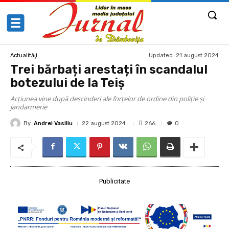
Updated:
21 august 2024
Actualităţi
Trei bărbați arestați în scandalul
botezului de la Teiș
Acțiunea vine după descinderi ale forțelor de ordine din poliție și
jandarmerie
By
Andrei Vasiliu
266
22 august 2024
0
Publicitate