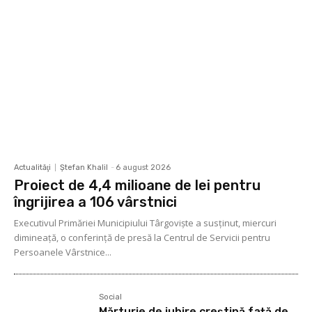
Actualităţi
Ştefan Khalil
-
6 august 2026
Proiect de 4,4 milioane de lei pentru
îngrijirea a 106 vârstnici
Executivul Primăriei Municipiului Târgoviște a susținut, miercuri
dimineață, o conferință de presă la Centrul de Servicii pentru
Persoanele Vârstnice...
Social
Mărturie de iubire creștină față de