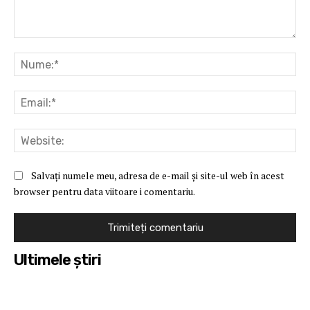
Comentariu:
Nu
Ema
Web
Salvați numele meu, adresa de e-mail și site-ul web în acest
browser pentru data viitoare i comentariu.
Ultimele ştiri