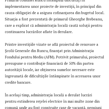
Primăria comunei Runcu întâmpină dificultăți în
implementarea unor proiecte de investiții, în principal din
cauza obligației de a asigura cofinanțarea din bugetul local.
Situația a fost prezentată de primarul Gheorghe Brebeanu,
care a explicat că administrația locală caută soluții pentru
continuarea lucrărilor aflate în derulare.
Printre investițiile vizate se află proiectul de renovare a
Școlii Generale din Runcu, finanțat prin Administrația
Fondului pentru Mediu (AFM). Potrivit primarului, proiectul
presupune o contribuție financiară de 50% din partea
autorității locale, iar obținerea sumelor necesare este
îngreunată de dificultățile întâmpinate în accesarea unor
credite bancare.
În același timp, administrația locală a derulat lucrări
pentru extinderea rețelei electrice în mai multe zone din
comună unde au fost construite case de vacanță, pensiuni