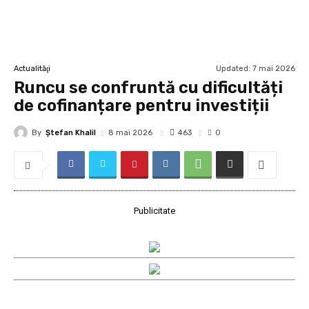
Updated:
7 mai 2026
Actualităţi
Runcu se confruntă cu dificultăți
de cofinanțare pentru investiții
By
Ştefan Khalil
463
8 mai 2026
0
Publicitate