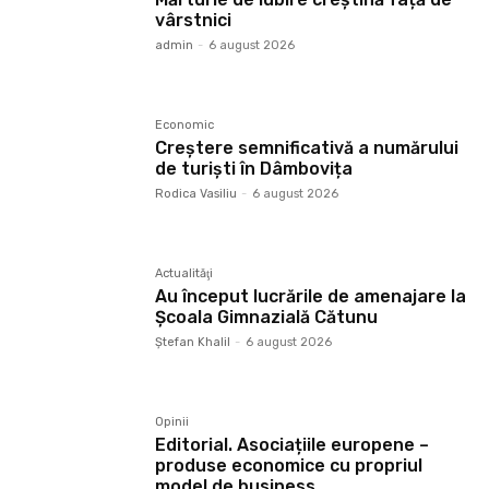
vârstnici
admin
-
6 august 2026
Economic
Creștere semnificativă a numărului
de turiști în Dâmbovița
Rodica Vasiliu
-
6 august 2026
Actualităţi
Au început lucrările de amenajare la
Școala Gimnazială Cătunu
Ştefan Khalil
-
6 august 2026
Opinii
Editorial. Asociațiile europene –
produse economice cu propriul
model de business