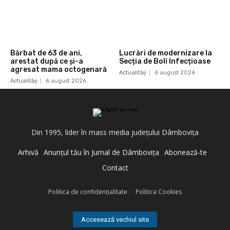
Bărbat de 63 de ani,
Lucrări de modernizare la
arestat după ce și-a
Secția de Boli Infecțioase
agresat mama octogenară
Actualităţi
6 august 2026
Actualităţi
6 august 2026
Din 1995, lider în mass media judeţului Dâmboviţa
Arhivă
Anunţul tău în Jurnal de Dâmboviţa
Abonează-te
Contact
Politica de confidenţialitate
Politica Cookies
Accesează vechiul site