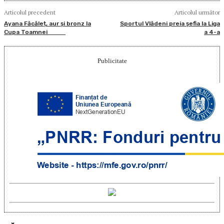
Articolul precedent
Articolul următor
Ayana Făcăleț, aur și bronz la
Sportul Vlădeni preia șefia la Liga
Cupa Toamnei
a 4-a
Publicitate