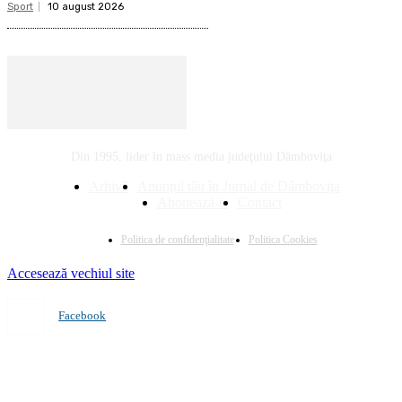
Sport
10 august 2026
Din 1995, lider în mass media judeţului Dâmboviţa
Arhivă
Anunţul tău în Jurnal de Dâmboviţa
Abonează-te
Contact
Politica de confidenţialitate
Politica Cookies
Accesează vechiul site
Facebook