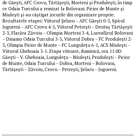
de Găești, AFC Crovu, Tărtășești, Morteni și Produlești, în timp
ce Odaia Turcului a remizat la Bolovani. Picior de Munte și
Miulești și-au câștigat jocurile din organizare proprie.
Rezultatele etapei: Viitorul Șelaru – AFC Găești 0-3, Spicul
Jugureni – AFC Crovu 4-5, Viitorul Petrești – Dentaș Tărtășești
2-3, Flacăra Zăvoiu – Olimpia Morteni 3-4, Luceafărul Bolovani
– Dinamo Odaia Turcului 3-3, Viitorul Dobra – FC Produlești 2-
3, Olimpia Picior de Munte – FC Lungulețu 6-1, ACS Miulești –
Viitorul Gheboaia 3-1. Etapa viitoare, duminică, ora 11.00:
Găești – V. Gheboaia, Lungulețu – Miulești, Produlești – Picior
de Munte, Odaia Turcului – Dobra, Morteni – Bolovani,
Tărtășești – Zăvoiu, Crovu – Petrești, Șelaru – Jugureni.