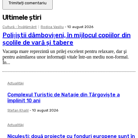
Ultimele ştiri
Cultură - Învățământ
Rodica Vasiliu
-
10 august 2026
Poliţiştii dâmboviţeni, în mijlocul copiilor din
şcolile de vară şi tabere
Vacanţa mare reprezintă un prilej excelent pentru relaxare, dar şi
pentru asimilarea unor informaţii vitale într-un mediu non-formal.
În...
Actualităţi
Complexul Turistic de Nataţie din Târgovişte a
împlinit 10 ani
Ştefan Khalil
-
10 august 2026
Actualităţi
Niculeşti: două proiecte cu fonduri europene sunt în