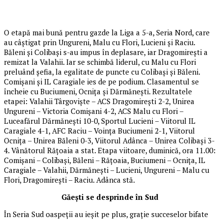
O etapă mai bună pentru gazde la Liga a 5-a, Seria Nord, care
au câștigat prin Ungureni, Malu cu Flori, Lucieni și Raciu.
Băleni și Colibași s-au impus în deplasare, iar Dragomirești a
remizat la Valahii. Iar se schimbă liderul, cu Malu cu Flori
preluând șefia, la egalitate de puncte cu Colibași și Băleni.
Comișani și IL Caragiale ies de pe podium. Clasamentul se
încheie cu Buciumeni, Ocnița și Dărmănești. Rezultatele
etapei: Valahii Târgoviște – ACS Dragomirești 2-2, Unirea
Ungureni – Victoria Comișani 4-2, ACS Malu cu Flori –
Luceafărul Dărmănești 10-0, Sportul Lucieni – Viitorul IL
Caragiale 4-1, AFC Raciu – Voința Buciumeni 2-1, Viitorul
Ocnița – Unirea Băleni 0-3, Viitorul Adânca – Unirea Colibași 3-
4. Vânătorul Rățoaia a stat. Etapa viitoare, duminică, ora 11.00:
Comișani – Colibași, Băleni – Rățoaia, Buciumeni – Ocnița, IL
Caragiale – Valahii, Dărmănești – Lucieni, Ungureni – Malu cu
Flori, Dragomirești – Raciu. Adânca stă.
Găești se desprinde în Sud
În Seria Sud oaspeții au ieșit pe plus, grație succeselor bifate