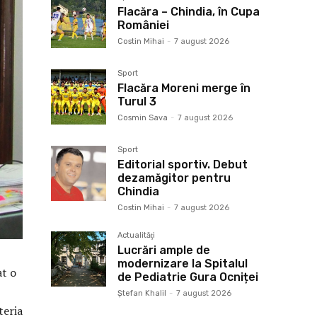
Flacăra – Chindia, în Cupa
României
Costin Mihai
-
7 august 2026
Sport
Flacăra Moreni merge în
Turul 3
Cosmin Sava
-
7 august 2026
Sport
Editorial sportiv. Debut
dezamăgitor pentru
Chindia
Costin Mihai
-
7 august 2026
Actualităţi
Lucrări ample de
modernizare la Spitalul
at o
de Pediatrie Gura Ocniței
Ştefan Khalil
-
7 august 2026
teria