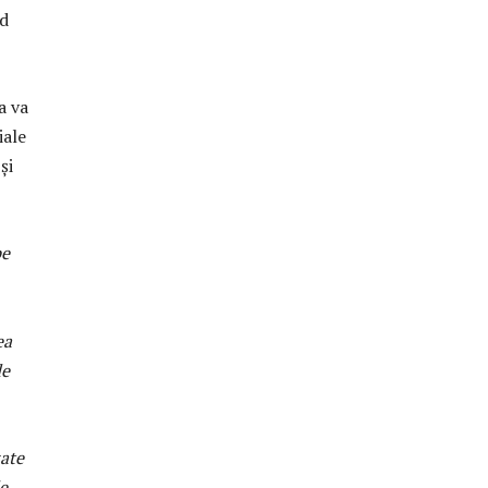
nd
a va
iale
şi
pe
ea
de
zate
de