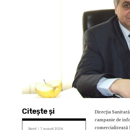
Citeşte şi
Direcţia Sanitar
campanie de info
comercializează 
Sport
7 august 2026