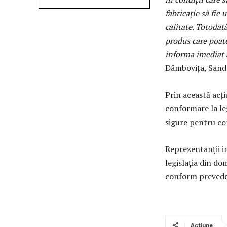
fabricaţie să fie 
calitate. Totodat
produs care poat
informa imediat 
Dâmboviţa, Sand
Prin această acţ
conformare la le
sigure pentru c
Reprezentanţii in
legislaţia din do
conform preveder
Acțiune