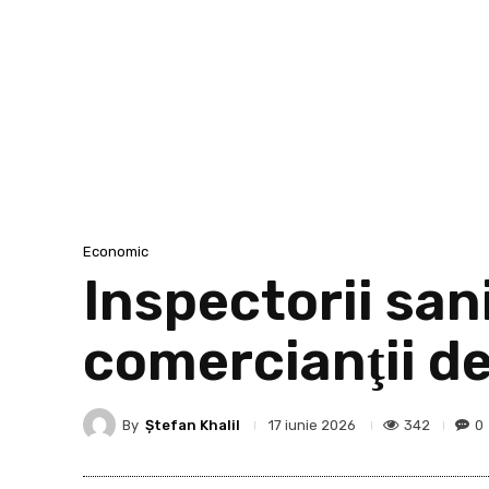
Economic
Inspectorii sani
comercianţii de
By
Ştefan Khalil
342
0
17 iunie 2026