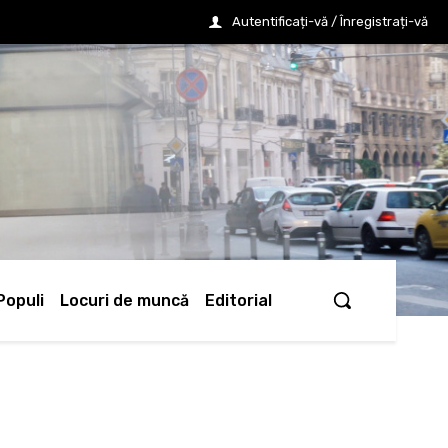
Autentificați-vă / Înregistrați-vă
Populi
Locuri de muncă
Editorial