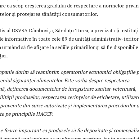
are ca scop creşterea gradului de respectare a normelor privi
telor şi protejarea sănătăţii consumatorilor.
tiv al DSVSA Dâmboviţa, Sănduţu Torea, a precizat că instituţi
le informative în toate cele 89 de unităţi administrativ-teritor
 urmând să fie afişate la sediile primăriilor şi să fie disponibile 
iei.
mpanie dorim să reamintim operatorilor economici obligaţiile 
eniul siguranţei alimentelor. Este vorba despre respectarea
nă, deţinerea documentelor de înregistrare sanitar-veterinară,
lităţii produselor, respectarea cerinţelor de etichetare, utilizar
 provenite din surse autorizate şi implementarea procedurilor 
te pe principiile HACCP.
 foarte important ca produsele să fie depozitate şi comerciali
să prevină contaminarea sau alterarea acestora, iar în procesul 