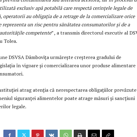
utilizată exclusiv apă potabilă care respectă cerinţele legale de
ă, operatorii au obligaţia de a retrage de la comercializare orice
e reprezenta un risc pentru sănătatea consumatorilor şi de a
autorităţile competente
” , a transmis directorul executiv al D
u Tolea.
iune DSVSA Dâmboviţa urmăreşte creşterea gradului de
gislaţia în vigoare şi comercializarea unor produse alimentare
onsumatori.
stituţiei atrag atenţia că nerespectarea obligaţiilor prevăzute
meniul siguranţei alimentelor poate atrage măsuri şi sancţiuni
ilor legale.