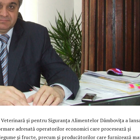
ă Veterinară şi pentru Siguranţa Alimentelor Dâmboviţa a lans
rmare adresată operatorilor economici care procesează şi
legume şi fructe, precum şi producătorilor care furnizează ma