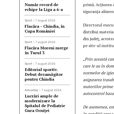
Număr record de
primă. Acţiunea 
echipe la Liga a 6-a
siguranţa alimen
Sport
7 august 2026
Directorul execu
Flacăra – Chindia, în
Cupa României
distribui materia
din judeţ, acestea
Sport
7 august 2026
pe site-ul instituţ
Flacăra Moreni merge
în Turul 3
„
Prin această ca
Sport
7 august 2026
care le au în dom
Editorial sportiv.
normelor de igie
Debut dezamăgitor
pentru Chindia
asigurarea trasabi
materiilor prime
Actualităţi
7 august 2026
autocontrol baza
Lucrări ample de
modernizare la
Spitalul de Pediatrie
De asemenea, este
Gura Ocniței
în condiţii care 