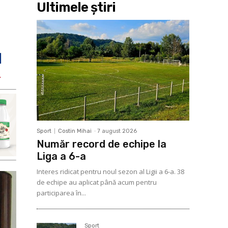
Ultimele ştiri
Sport
Costin Mihai
-
7 august 2026
Număr record de echipe la
Liga a 6-a
Interes ridicat pentru noul sezon al Ligii a 6-a. 38
de echipe au aplicat până acum pentru
participarea în...
Sport