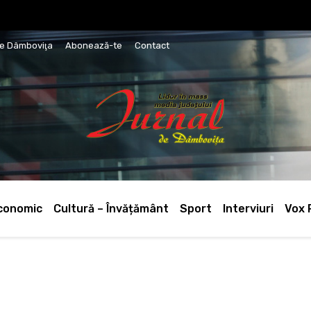
de Dâmboviţa
Abonează-te
Contact
conomic
Cultură – Învățământ
Sport
Interviuri
Vox 