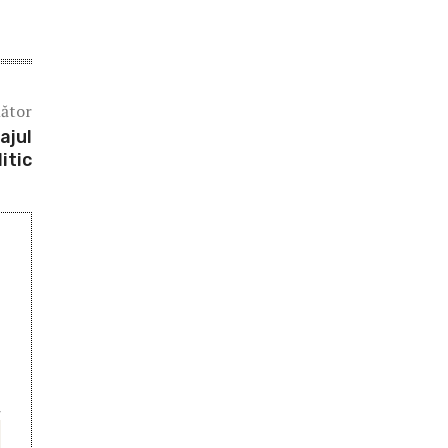
mător
ajul
itic