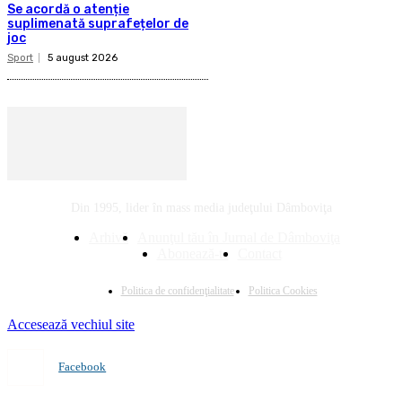
Se acordă o atenție
suplimenată suprafețelor de
joc
Sport
5 august 2026
Din 1995, lider în mass media judeţului Dâmboviţa
Arhivă
Anunţul tău în Jurnal de Dâmboviţa
Abonează-te
Contact
Politica de confidenţialitate
Politica Cookies
Accesează vechiul site
Facebook