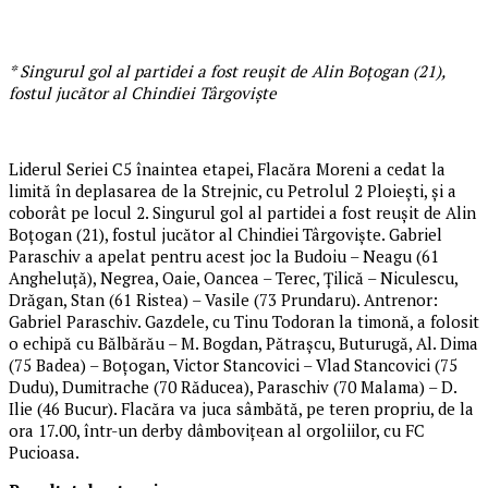
* Singurul gol al partidei a fost reușit de Alin Boțogan (21),
fostul jucător al Chindiei Târgoviște
Liderul Seriei C5 înaintea etapei, Flacăra Moreni a cedat la
limită în deplasarea de la Strejnic, cu Petrolul 2 Ploiești, și a
coborât pe locul 2. Singurul gol al partidei a fost reușit de Alin
Boțogan (21), fostul jucător al Chindiei Târgoviște. Gabriel
Paraschiv a apelat pentru acest joc la Budoiu – Neagu (61
Angheluță), Negrea, Oaie, Oancea – Terec, Țilică – Niculescu,
Drăgan, Stan (61 Ristea) – Vasile (73 Prundaru). Antrenor:
Gabriel Paraschiv. Gazdele, cu Tinu Todoran la timonă, a folosit
o echipă cu Bălbărău – M. Bogdan, Pătrașcu, Buturugă, Al. Dima
(75 Badea) – Boțogan, Victor Stancovici – Vlad Stancovici (75
Dudu), Dumitrache (70 Răducea), Paraschiv (70 Malama) – D.
Ilie (46 Bucur). Flacăra va juca sâmbătă, pe teren propriu, de la
ora 17.00, într-un derby dâmbovițean al orgoliilor, cu FC
Pucioasa.