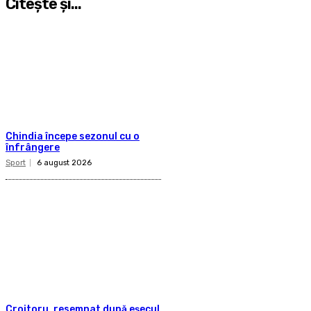
Citeşte şi...
Chindia începe sezonul cu o
înfrângere
Sport
6 august 2026
Croitoru, resemnat după eșecul