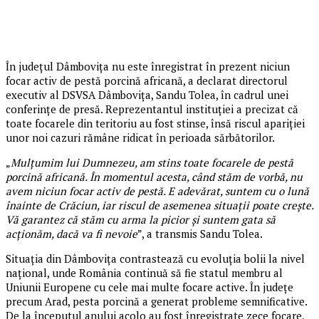
În județul Dâmbovița nu este înregistrat în prezent niciun
focar activ de pestă porcină africană, a declarat directorul
executiv al DSVSA Dâmbovița, Sandu Tolea, în cadrul unei
conferințe de presă. Reprezentantul instituției a precizat că
toate focarele din teritoriu au fost stinse, însă riscul apariției
unor noi cazuri rămâne ridicat în perioada sărbătorilor.
„
Mulțumim lui Dumnezeu, am stins toate focarele de pestă
porcină africană. În momentul acesta, când stăm de vorbă, nu
avem niciun focar activ de pestă. E adevărat, suntem cu o lună
înainte de Crăciun, iar riscul de asemenea situații poate crește.
Vă garantez că stăm cu arma la picior și suntem gata să
acționăm, dacă va fi nevoie
”, a transmis Sandu Tolea.
Situația din Dâmbovița contrastează cu evoluția bolii la nivel
național, unde România continuă să fie statul membru al
Uniunii Europene cu cele mai multe focare active. În județe
precum Arad, pesta porcină a generat probleme semnificative.
De la începutul anului acolo au fost înregistrate zece focare,