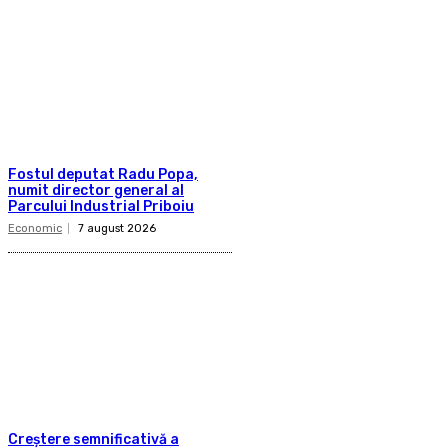
Fostul deputat Radu Popa,
numit director general al
Parcului Industrial Priboiu
Economic
7 august 2026
Creștere semnificativă a