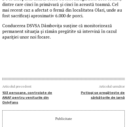
dintre care cinci în primăvară și cinci în această toamnă. Cel
mai recent caz a afectat o fermă din localitatea Olari, unde au
fost sacrificați aproximativ 6.000 de porci.
Conducerea DSVSA Dâmbovița susține că monitorizează
permanent situația și rămân pregătite să intervină în cazul
apariției unor noi focare.
Articolul precedent
Articolul următor
103 persoane, controlate de
Potlogi se pregătește de
ANAF pentru veniturile din
sărbătorile de iarnă
OnlyFans
Publicitate