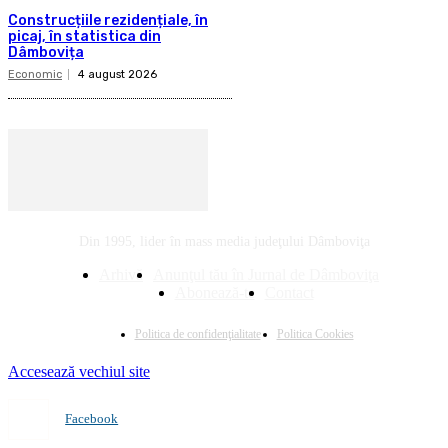
Construcțiile rezidențiale, în
picaj, în statistica din
Dâmbovița
Economic
4 august 2026
Din 1995, lider în mass media judeţului Dâmboviţa
Arhivă
Anunţul tău în Jurnal de Dâmboviţa
Abonează-te
Contact
Politica de confidenţialitate
Politica Cookies
Accesează vechiul site
Facebook