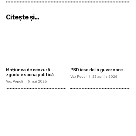
Citeşte şi...
Moțiunea de cenzură
PSD iese de la guvernare
zguduie scena politică
Vox Populi
23 aprilie 2026
Vox Populi
5 mai 2026