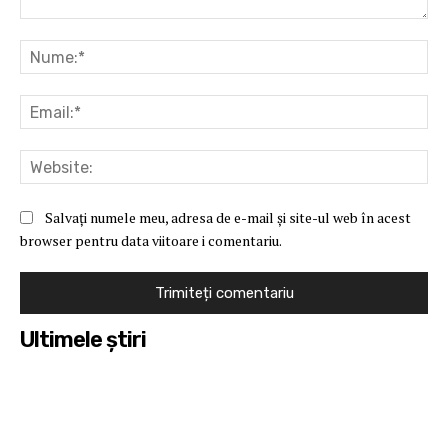
Comentariu:
Nu
Ema
Web
Salvați numele meu, adresa de e-mail și site-ul web în acest
browser pentru data viitoare i comentariu.
Ultimele ştiri