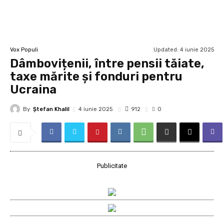
Updated:
4 iunie 2025
Vox Populi
Dâmbovițenii, între pensii tăiate,
taxe mărite și fonduri pentru
Ucraina
By
Ştefan Khalil
912
4 iunie 2025
0
Publicitate