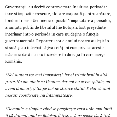
Guvernanții iau decizii controversate în ultima perioadă:
taxe și impozite crescute, alocare majorată pentru apărare,
fonduri trimise Ucrainei și o posibilă impozitare a pensiilor,
anunțată public de liberalul Ilie Bolojan, fost președinte
interimar, într-o perioadă în care nu deține o funcție
guvernamentală. Reporterii cotidianului nostru au ieșit în
stradă și au întrebat câțiva cetățeni cum privesc aceste
măsuri și dacă mai au încredere în direcția în care merge
România.
*Noi suntem tot mai împovărați, iar ei trimit bani în altă
parte. Nu am nimic cu Ucraina, dar noi nu avem spitale, nu
avem drumuri, și tot pe noi ne stoarce statul. E clar că sunt
măsuri coordonate, nu întâmplătoare.
*Domnule, e simplu: când se pregătește ceva urât, mai întâi
îl dă drumul unul ca Bolojan. Îl testează pe popor, dacă țipă