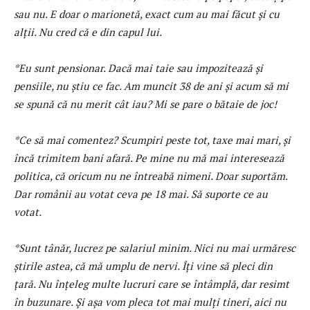
sau nu. E doar o marionetă, exact cum au mai făcut și cu
alții. Nu cred că e din capul lui.
*Eu sunt pensionar. Dacă mai taie sau impozitează și
pensiile, nu știu ce fac. Am muncit 38 de ani și acum să mi
se spună că nu merit cât iau? Mi se pare o bătaie de joc!
*Ce să mai comentez? Scumpiri peste tot, taxe mai mari, și
încă trimitem bani afară. Pe mine nu mă mai interesează
politica, că oricum nu ne întreabă nimeni. Doar suportăm.
Dar românii au votat ceva pe 18 mai. Să suporte ce au
votat.
*Sunt tânăr, lucrez pe salariul minim. Nici nu mai urmăresc
știrile astea, că mă umplu de nervi. Îți vine să pleci din
țară. Nu înțeleg multe lucruri care se întâmplă, dar resimt
în buzunare. Și așa vom pleca tot mai mulți tineri, aici nu