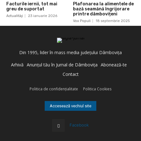
Facturile iernii, tot mai
Plafonarea la alimentele de
greu de suportat
bază seamănă îngrijorare
printre dâmbovițeni
Actualităţi
23 ianuarie 2026
Vox Populi
18 septembrie 2025
Din 1995, lider în mass media judeţului Dâmboviţa
Arhivă
Anunţul tău în Jurnal de Dâmboviţa
Abonează-te
Contact
Politica de confidenţialitate
Politica Cookies
Accesează vechiul site
Facebook