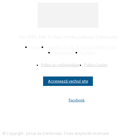
Din 1995, lider în mass media judeţului Dâmboviţa
Arhivă
Anunţul tău în Jurnal de Dâmboviţa
Abonează-te
Contact
Politica de confidenţialitate
Politica Cookies
Accesează vechiul site
Facebook
© Copyright - Jurnal de Dâmboviţa. Toate drepturile rezervate