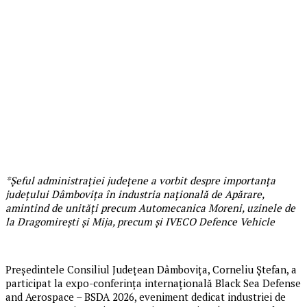
*Șeful administrației județene a vorbit despre importanța
județului Dâmbovița în industria națională de Apărare,
amintind de unități precum Automecanica Moreni, uzinele de
la Dragomirești și Mija, precum și IVECO Defence Vehicle
Președintele Consiliul Județean Dâmbovița, Corneliu Ștefan, a
participat la expo-conferința internațională Black Sea Defense
and Aerospace – BSDA 2026, eveniment dedicat industriei de