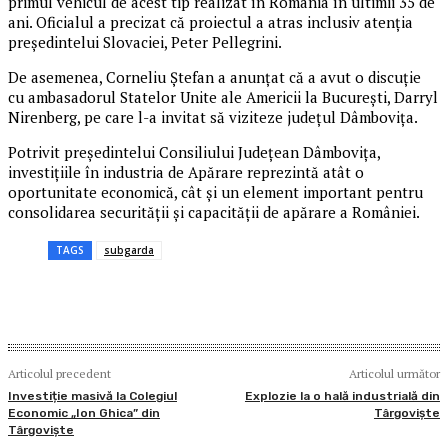
primul vehicul de acest tip realizat în România în ultimii 35 de
ani. Oficialul a precizat că proiectul a atras inclusiv atenția
președintelui Slovaciei, Peter Pellegrini.
De asemenea, Corneliu Ștefan a anunțat că a avut o discuție
cu ambasadorul Statelor Unite ale Americii la București, Darryl
Nirenberg, pe care l-a invitat să viziteze județul Dâmbovița.
Potrivit președintelui Consiliului Județean Dâmbovița,
investițiile în industria de Apărare reprezintă atât o
oportunitate economică, cât și un element important pentru
consolidarea securității și capacității de apărare a României.
TAGS
subgarda
Articolul precedent
Articolul următor
Investiție masivă la Colegiul
Explozie la o hală industrială din
Economic „Ion Ghica” din
Târgoviște
Târgoviște