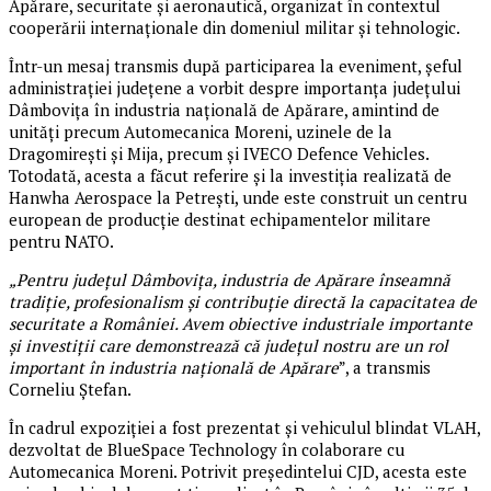
Apărare, securitate și aeronautică, organizat în contextul
cooperării internaționale din domeniul militar și tehnologic.
Într-un mesaj transmis după participarea la eveniment, șeful
administrației județene a vorbit despre importanța județului
Dâmbovița în industria națională de Apărare, amintind de
unități precum Automecanica Moreni, uzinele de la
Dragomirești și Mija, precum și IVECO Defence Vehicles.
Totodată, acesta a făcut referire și la investiția realizată de
Hanwha Aerospace la Petrești, unde este construit un centru
european de producție destinat echipamentelor militare
pentru NATO.
„Pentru județul Dâmbovița, industria de Apărare înseamnă
tradiție, profesionalism și contribuție directă la capacitatea de
securitate a României. Avem obiective industriale importante
și investiții care demonstrează că județul nostru are un rol
important în industria națională de Apărare
”, a transmis
Corneliu Ștefan.
În cadrul expoziției a fost prezentat și vehiculul blindat VLAH,
dezvoltat de BlueSpace Technology în colaborare cu
Automecanica Moreni. Potrivit președintelui CJD, acesta este