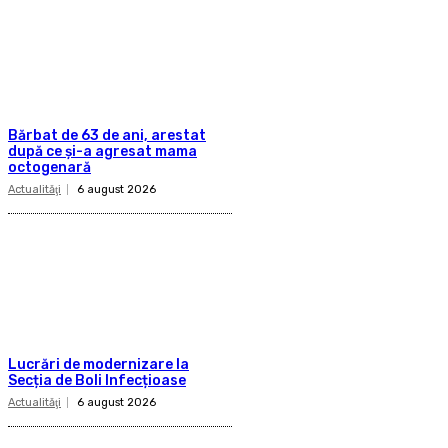
Bărbat de 63 de ani, arestat
după ce și-a agresat mama
octogenară
Actualităţi
6 august 2026
Lucrări de modernizare la
Secția de Boli Infecțioase
Actualităţi
6 august 2026