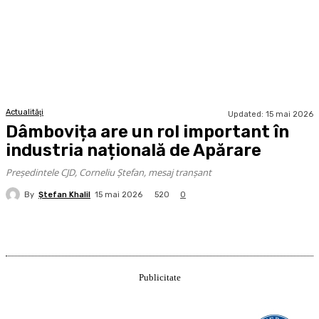
Actualităţi
Updated:
15 mai 2026
Dâmbovița are un rol important în
industria națională de Apărare
Președintele CJD, Corneliu Ștefan, mesaj tranșant
By
Ştefan Khalil
520
15 mai 2026
0
Publicitate