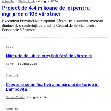
Actualităţi
Ştefan Khalil
-
6 august 2026
Proiect de 4,4 milioane de lei pentru
îngrijirea a 106 vârstnici
Executivul Primăriei Municipiului Târgoviște a susținut, miercuri
dimineață, o conferință de presă la Centrul de Servicii pentru
Persoanele Vârstnice...
Social
Mărturie de iubire creștină față de vârstnici
admin
-
6 august 2026
Economic
Creștere semnificativă a numărului de turiști în
Dâmbovița
Rodica Vasiliu
-
6 august 2026
Actualităţi