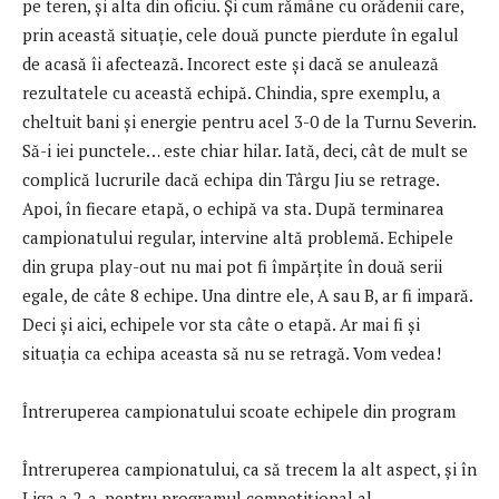
pe teren, și alta din oficiu. Și cum rămâne cu orădenii care,
prin această situație, cele două puncte pierdute în egalul
de acasă îi afectează. Incorect este și dacă se anulează
rezultatele cu această echipă. Chindia, spre exemplu, a
cheltuit bani și energie pentru acel 3-0 de la Turnu Severin.
Să-i iei punctele… este chiar hilar. Iată, deci, cât de mult se
complică lucrurile dacă echipa din Târgu Jiu se retrage.
Apoi, în fiecare etapă, o echipă va sta. După terminarea
campionatului regular, intervine altă problemă. Echipele
din grupa play-out nu mai pot fi împărțite în două serii
egale, de câte 8 echipe. Una dintre ele, A sau B, ar fi impară.
Deci și aici, echipele vor sta câte o etapă. Ar mai fi și
situația ca echipa aceasta să nu se retragă. Vom vedea!
Întreruperea campionatului scoate echipele din program
Întreruperea campionatului, ca să trecem la alt aspect, și în
Liga a 2-a, pentru programul competițional al