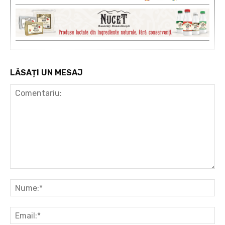
LĂSAȚI UN MESAJ
Comentariu:
Nu
Ema