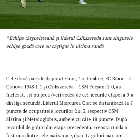
* Echipa târgovișteană și liderul Csikszereda sunt singurele
echipe gazdă care au câștigat în ultima rundă
Cele două partide disputate luni, 7 octombrie, FC Bihor – U
Craiova 1948 1-1 și Csikszereda – CSM Focșani 1-0, au
încheiat… și nu prea (veți vedea de ce), jocurile etapei a 9-a
din liga secundă. Liderul Miercurea Ciuc se distanțează la 7
puncte de ocupantele locurilor 2 și 3, respectiv CSM
Slatina și Metaloglobus, ambele cu câte 18 puncte. După
recordul de goluri din etapa precedentă, această rundă a
fost una dintre cele mai sărace, doar 17 goluri marcate.