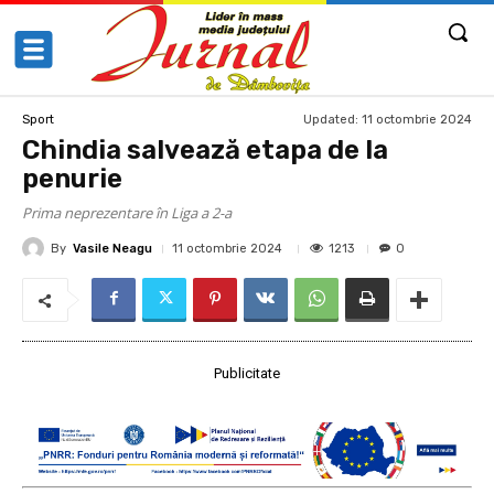
Updated:
11 octombrie 2024
Sport
Chindia salvează etapa de la
penurie
Prima neprezentare în Liga a 2-a
By
Vasile Neagu
1213
11 octombrie 2024
0
Publicitate