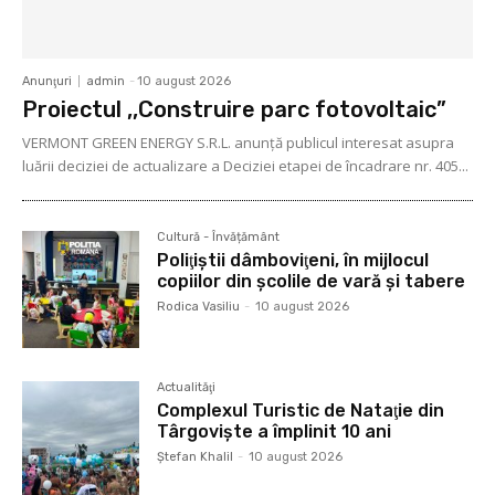
Anunţuri
admin
-
10 august 2026
Proiectul ,,Construire parc fotovoltaic”
VERMONT GREEN ENERGY S.R.L. anunță publicul interesat asupra
luării deciziei de actualizare a Deciziei etapei de încadrare nr. 405...
Cultură - Învățământ
Poliţiştii dâmboviţeni, în mijlocul
copiilor din şcolile de vară şi tabere
Rodica Vasiliu
-
10 august 2026
Actualităţi
Complexul Turistic de Nataţie din
Târgovişte a împlinit 10 ani
Ştefan Khalil
-
10 august 2026