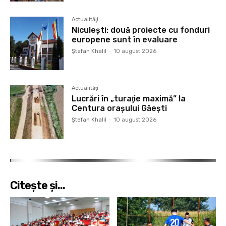
Actualităţi
Niculeşti: două proiecte cu fonduri
europene sunt în evaluare
Ştefan Khalil
-
10 august 2026
Actualităţi
Lucrări în „turaţie maximă” la
Centura oraşului Găeşti
Ştefan Khalil
-
10 august 2026
Citeşte şi...