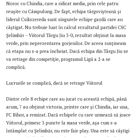
Noroc cu Chindia, care a ridicat media, prin cele patru
reușite cu Câmpulung. De fapt, echipa târgovișteană și
liderul Csikszereda sunt singurele echipe gazdă care au
câștigat. Nu trebuie luat în calcul rezultatul partidei CSC
Șelimbăr – Viitorul Târgu Jiu 3-0, rezultat obținut la masa
verde, prin neprezentarea gorjenilor. De aceea susțineam
că etapa nu s-a prea încheiat. Dacă echipa din Târgu Jiu se
va retrage din competiție, programul Ligii a 2-a se
complică.
Lucrurile se complică, dacă se retrage Viitorul
Dintre cele 8 echipe care au jucat cu această echipă, până
acum, 7 au obținut victoria, printre care și Chindia, iar una,
FC Bihor, a remizat. Dacă echipele cu care urmează să joace
Viitorul, primesc 3 puncte la masa verde, așa cum s-a
întâmplat cu Șelimbăr, nu este fair-play. Una este să câștigi