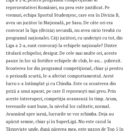
reprezentativei României, nu prea este justificat. Pe
vremuri, echipa Sportul Studențesc, care era în Divizia B,
avea un jucător în Națională, pe Sasu. De câte ori era
convocat la liga (divizia) secundă, nu avea nicio treabă cu
programul naționalei. Câți jucători, cu underiști cu tot, din
Liga a 2-a, sunt convocați la echipele naționale? Dintre
titularii echipelor, desigur. De cele mai multe ori, aceste
pauze în loc să fortifice echipele de club, le-au… șubrezit.
Scoaterea lor din programul competițional, chiar și pentru
o perioadă scurtă, le-a afectat comportamentul. Acest
lucru s-a întâmplat și cu Chindia. Este ca scoaterea din
priză a unui aparat, pe care îl repornești mai greu. Prin
aceste întreruperi, competiția avansează în timp. Acum,
terenurile sunt bune, la nivelul lor calitativ, normal.
Avansând spre iarnă, lucrurile se vor schimba. Deja au
apărut semne, chiar și în SuperLigă. Nu este cazul la
Târgoviște unde, după părerea mea, este gazon de Top 5 în