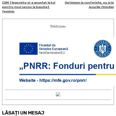
CSM Târgoviște și-a anunțat lotul
Optimism la conferințe, nu și în
pentru noul sezon la baschet
jocurile Chindiei
feminin
Publicitate
LĂSAȚI UN MESAJ