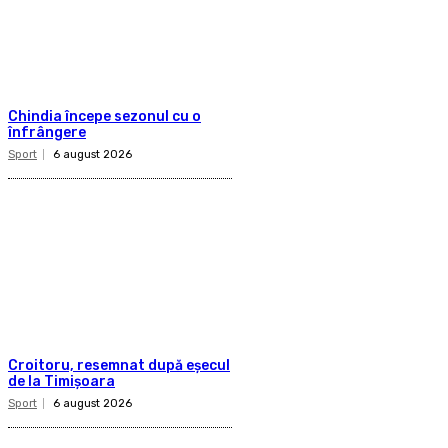
Chindia începe sezonul cu o
înfrângere
Sport
6 august 2026
Croitoru, resemnat după eșecul
de la Timișoara
Sport
6 august 2026