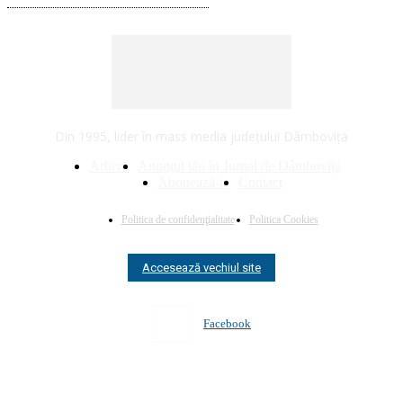
Din 1995, lider în mass media judeţului Dâmboviţa
Arhivă
Anunţul tău în Jurnal de Dâmboviţa
Abonează-te
Contact
Politica de confidenţialitate
Politica Cookies
Accesează vechiul site
Facebook