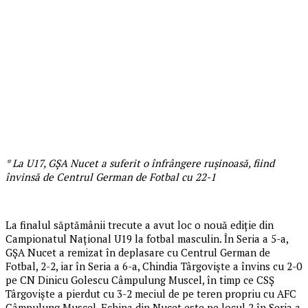
* La U17, GȘA Nucet a suferit o înfrângere rușinoasă, fiind
învinsă de Centrul German de Fotbal cu 22-1
La finalul săptămânii trecute a avut loc o nouă ediție din
Campionatul Național U19 la fotbal masculin. În Seria a 5-a,
GȘA Nucet a remizat în deplasare cu Centrul German de
Fotbal, 2-2, iar în Seria a 6-a, Chindia Târgoviște a învins cu 2-0
pe CN Dinicu Golescu Câmpulung Muscel, în timp ce CSȘ
Târgoviște a pierdut cu 3-2 meciul de pe teren propriu cu AFC
Câmpulung Muscel. Echipa din Nucet este pe locul 2 în Seria a