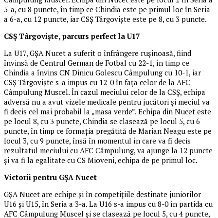
5-a, cu 8 puncte, în timp ce Chindia este pe primul loc în Seria
a 6-a, cu 12 puncte, iar CSȘ Târgoviște este pe 8, cu 3 puncte.
CSȘ Târgoviște, parcurs perfect la U17
La U17, GȘA Nucet a suferit o înfrângere rușinoasă, fiind
învinsă de Centrul German de Fotbal cu 22-1, în timp ce
Chindia a învins CN Dinicu Golescu Câmpulung cu 10-1, iar
CSȘ Târgoviște s-a impus cu 12-0 în fața celor de la AFC
Câmpulung Muscel. În cazul meciului celor de la CSȘ, echipa
adversă nu a avut vizele medicale pentru jucători și meciul va
fi decis cel mai probabil la „masa verde”. Echipa din Nucet este
pe locul 8, cu 3 puncte, Chindia se clasează pe locul 5, cu 6
puncte, în timp ce formația pregătită de Marian Neagu este pe
locul 3, cu 9 puncte, însă în momentul în care va fi decis
rezultatul meciului cu AFC Câmpulung, va ajunge la 12 puncte
și va fi la egalitate cu CS Mioveni, echipa de pe primul loc.
Victorii pentru GȘA Nucet
GȘA Nucet are echipe și în competițiile destinate juniorilor
U16 și U15, în Seria a 3-a. La U16 s-a impus cu 8-0 în partida cu
AFC Câmpulung Muscel și se clasează pe locul 5, cu 4 puncte,