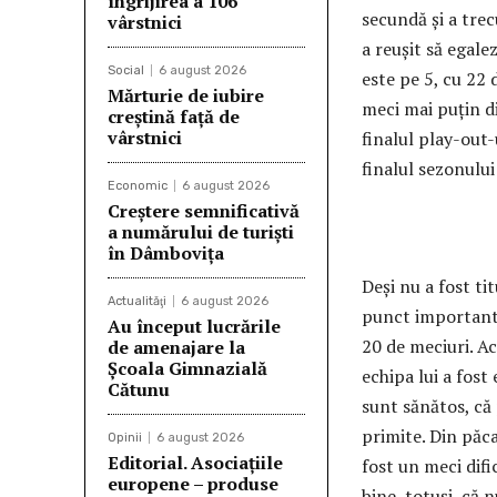
îngrijirea a 106
secundă și a trec
vârstnici
a reușit să egale
Social
6 august 2026
este pe 5, cu 22 
Mărturie de iubire
meci mai puțin di
creștină față de
vârstnici
finalul play-out-
finalul sezonului
Economic
6 august 2026
Creștere semnificativă
a numărului de turiști
în Dâmbovița
Deși nu a fost ti
Actualităţi
6 august 2026
punct important. 
Au început lucrările
20 de meciuri. Ac
de amenajare la
Școala Gimnazială
echipa lui a fost
Cătunu
sunt sănătos, că 
primite. Din păc
Opinii
6 august 2026
Editorial. Asociațiile
fost un meci dific
europene – produse
bine, totuși, că