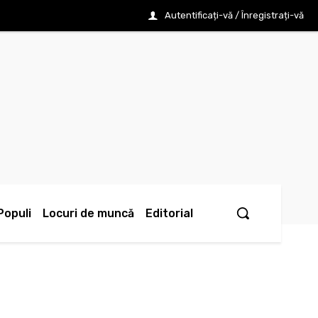
Autentificați-vă / Înregistrați-vă
Populi
Locuri de muncă
Editorial