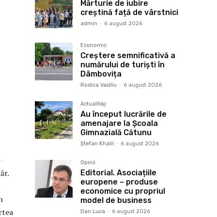
Mărturie de iubire
creștină față de vârstnici
admin
-
6 august 2026
Economic
Creștere semnificativă a
numărului de turiști în
Dâmbovița
Rodica Vasiliu
-
6 august 2026
Actualităţi
Au început lucrările de
amenajare la Școala
Gimnazială Cătunu
Ştefan Khalil
-
6 august 2026
-
Opinii
ăr.
Editorial. Asociațiile
europene – produse
u
economice cu propriul
n
model de business
rtea
Dan Luca
-
6 august 2026