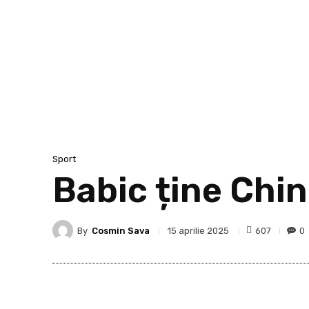
Sport
Babic ține Chin
By
Cosmin Sava
607
0
15 aprilie 2025