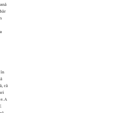
eană
mbăr
n
a
 în
că
ă, că
uri
e. A
E
ră.