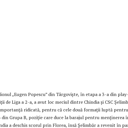
ionul „Eugen Popescu” din Târgoviște, în etapa a 3-a din play
iții de Liga a 2-a, a avut loc meciul dintre Chindia și CSC Șelimb
 importanță ridicată, pentru că cele două formații luptă pentr
6 din Grupa B, poziție care duce la barajul pentru menținerea î
ndia a deschis scorul prin Florea, însă Șelimbăr a revenit în pa