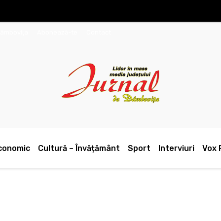
Dâmboviţa
Abonează-te
Contact
conomic
Cultură – Învățământ
Sport
Interviuri
Vox 