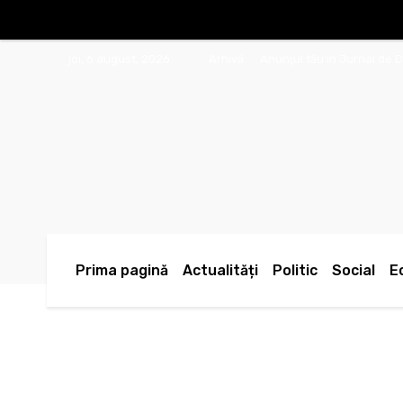
joi, 6 august, 2026
Arhivă
Anunţul tău în Jurnal de 
Prima pagină
Actualități
Politic
Social
E