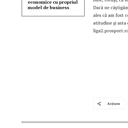
economice cu propriul
model de business
Dacă ne câștigăm
ales că am fost 
atitudine și asta
liga2.prosport.ro
Acțiune