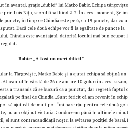
ut în avantaj, grație „dublei” lui Matko Babic. Echipa târgovișt
ze prin Luis Nițu, scorul final fiind 2-2. În acest moment, Șeli
de puncte, în timp ce Chindia este pe 6, cu 19 puncte, dar cu u
sputat. Dacă cele două echipe vor fi la egalitate de puncte la
ului, Chindia este avantajată, datorită locului mai bun ocupat l
 regulat.
Babic: „A fost un meci dificil”
tular la Târgoviște, Matko Babic și-a ajutat echipa să obțină un
Atacantul în vârstă de 26 de ani are 10 goluri în acest sezon,
esta a transmis că se bucură că a punctat, dar regretă faptul 
 egalată pe final de Chindia. „Sunt fericit că am revenit în echip
pot să ajut cât de mult pot. Îmi pare rău pentru cele două gol
ate, nu am obținut victoria. Conduceam până în ultimele minut
il, ei sunt contracandidații noștri la evitarea poziției de baraj. 
 nu am pierdut, mergem mai departe și stăm doar la mâna noast