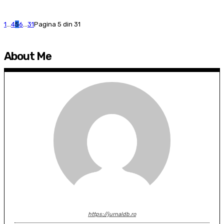
1
...
4
5
6
...
31
Pagina 5 din 31
About Me
https://jurnaldb.ro