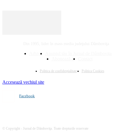
Din 1995, lider în mass media judeţului Dâmboviţa
Arhivă
Anunţul tău în Jurnal de Dâmboviţa
Abonează-te
Contact
Politica de confidenţialitate
Politica Cookies
Accesează vechiul site
Facebook
© Copyright - Jurnal de Dâmboviţa. Toate drepturile rezervate