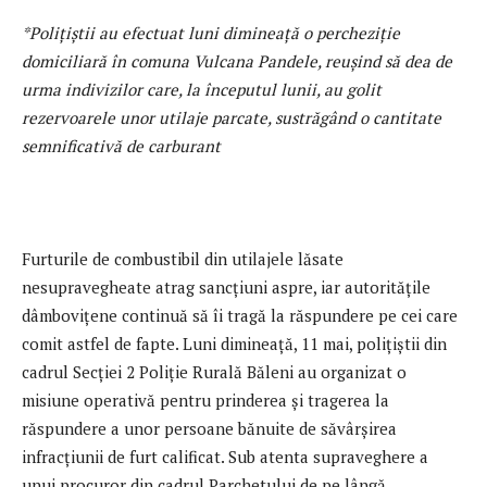
*Polițiștii au efectuat luni dimineață o percheziție
domiciliară în comuna Vulcana Pandele, reușind să dea de
urma indivizilor care, la începutul lunii, au golit
rezervoarele unor utilaje parcate, sustrăgând o cantitate
semnificativă de carburant
Furturile de combustibil din utilajele lăsate
nesupravegheate atrag sancțiuni aspre, iar autoritățile
dâmbovițene continuă să îi tragă la răspundere pe cei care
comit astfel de fapte. Luni dimineață, 11 mai, polițiștii din
cadrul Secției 2 Poliție Rurală Băleni au organizat o
misiune operativă pentru prinderea și tragerea la
răspundere a unor persoane bănuite de săvârșirea
infracțiunii de furt calificat. Sub atenta supraveghere a
unui procuror din cadrul Parchetului de pe lângă