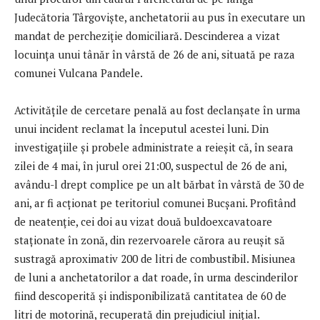
Judecătoria Târgoviște, anchetatorii au pus în executare un
mandat de percheziție domiciliară. Descinderea a vizat
locuința unui tânăr în vârstă de 26 de ani, situată pe raza
comunei Vulcana Pandele.
Activitățile de cercetare penală au fost declanșate în urma
unui incident reclamat la începutul acestei luni. Din
investigațiile și probele administrate a reieșit că, în seara
zilei de 4 mai, în jurul orei 21:00, suspectul de 26 de ani,
avându-l drept complice pe un alt bărbat în vârstă de 30 de
ani, ar fi acționat pe teritoriul comunei Bucșani. Profitând
de neatenție, cei doi au vizat două buldoexcavatoare
staționate în zonă, din rezervoarele cărora au reușit să
sustragă aproximativ 200 de litri de combustibil. Misiunea
de luni a anchetatorilor a dat roade, în urma descinderilor
fiind descoperită și indisponibilizată cantitatea de 60 de
litri de motorină, recuperată din prejudiciul inițial.