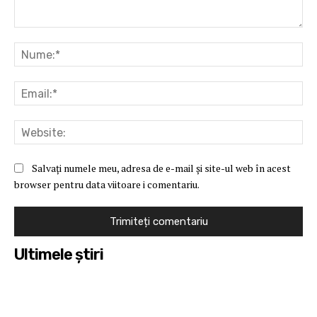
Comentariu:
Nu
Ema
Web
Salvați numele meu, adresa de e-mail și site-ul web în acest
browser pentru data viitoare i comentariu.
Ultimele ştiri