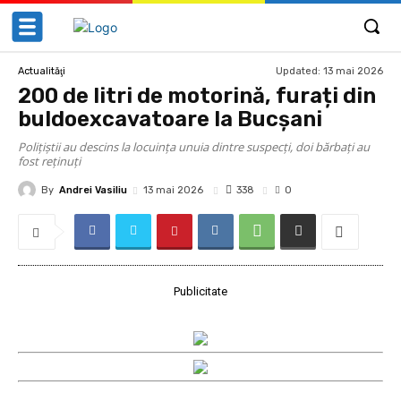
Updated:
13 mai 2026
Actualităţi
200 de litri de motorină, furați din
buldoexcavatoare la Bucșani
Polițiștii au descins la locuința unuia dintre suspecți, doi bărbați au
fost reținuți
By
Andrei Vasiliu
338
13 mai 2026
0
Publicitate