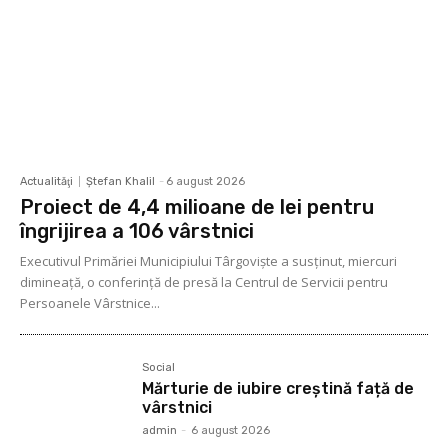
Actualităţi
Ştefan Khalil
-
6 august 2026
Proiect de 4,4 milioane de lei pentru
îngrijirea a 106 vârstnici
Executivul Primăriei Municipiului Târgoviște a susținut, miercuri
dimineață, o conferință de presă la Centrul de Servicii pentru
Persoanele Vârstnice...
Social
Mărturie de iubire creștină față de
vârstnici
admin
-
6 august 2026