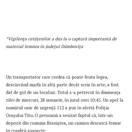
*Vigilența cetățenilor a dus la o captură importantă de
material lemnos în județul Dâmbovița
Un transportator care credea că poate fenta legea,
descărcând marfa în altă parte decât scria în acte, a fost
dat de gol de un localnic. Totul s-a petrecut în dimineața
zilei de miercuri, 28 ianuarie, în jurul orei 10:45. Un apel la
numărul unic de urgență 112 a pus în alertă Poliția
Orașului Titu. O persoană a sesizat faptul că, într-un
depozit din comuna Braniștea, un camion descarcă lemne
în condiții suspecte.