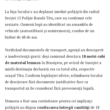
La fața locului s-au deplasat imediat polițiștii din cadrul
Secției 13 Poliție Rurală Titu, care au confirmat cele
sesizate. Oamenii legii au identificat un ansamblu de
vehicule (autoutilitară și semiremorcă), condus de un
bărbat de 48 de ani.
Verificând documentele de transport, agenții au descoperit
o inadvertență gravă: deși camionul descărca
18 metri cubi
de material lemnos
în Braniștea, pe avizul de însoțire a
mărfii destinația declarată era cu totul alta, respectiv
orașul Titu. Conform legislației silvice, schimbarea locului
de descărcare fără documente justificative face ca
transportul să fie considerat fără proveniență legală.
Urmarea a fost una costisitoare pentru cei implicați:
polițiștii au dispus
confiscarea întregii cantități
de 18