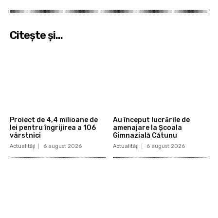
Citeşte şi...
Proiect de 4,4 milioane de
Au început lucrările de
lei pentru îngrijirea a 106
amenajare la Școala
vârstnici
Gimnazială Cătunu
Actualităţi
6 august 2026
Actualităţi
6 august 2026