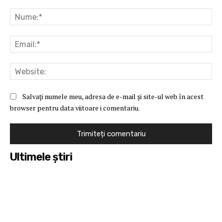
Comentariu:
Nu
Ema
Web
Salvați numele meu, adresa de e-mail și site-ul web în acest
browser pentru data viitoare i comentariu.
Ultimele ştiri