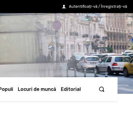
Autentificați-vă / Înregistrați-vă
Populi
Locuri de muncă
Editorial