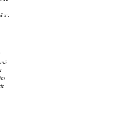
ilor.
i
ună
t
bim
it