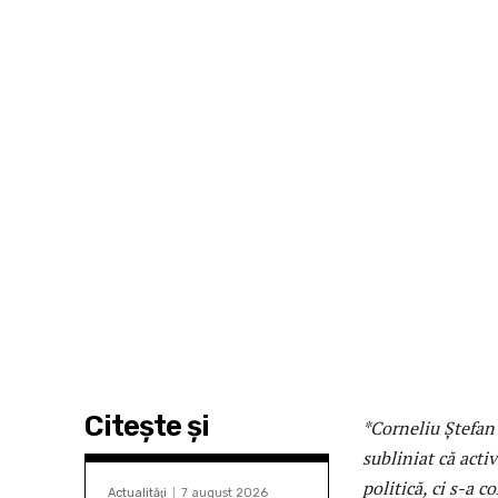
Citeşte şi
*Corneliu Ștefan 
subliniat că acti
politică, ci s-a 
Actualităţi
7 august 2026