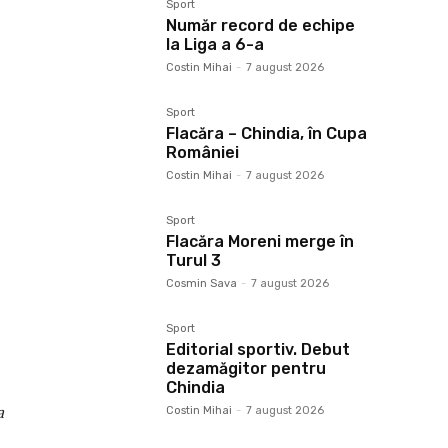
Sport
Număr record de echipe
la Liga a 6-a
Costin Mihai
-
7 august 2026
Sport
Flacăra – Chindia, în Cupa
României
Costin Mihai
-
7 august 2026
Sport
Flacăra Moreni merge în
Turul 3
Cosmin Sava
-
7 august 2026
Sport
Editorial sportiv. Debut
dezamăgitor pentru
Chindia
a
Costin Mihai
-
7 august 2026