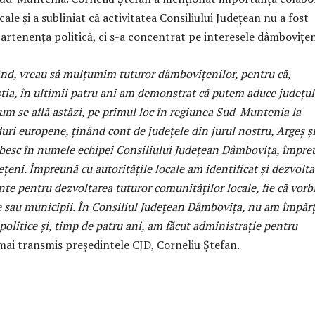
cale și a subliniat că activitatea Consiliului Județean nu a fost
artenența politică, ci s-a concentrat pe interesele dâmbovițen
ând, vreau să mulțumim tuturor dâmbovițenilor, pentru că,
tia, în ultimii patru ani am demonstrat că putem aduce județul
um se află astăzi, pe primul loc în regiunea Sud-Muntenia la
uri europene, ținând cont de județele din jurul nostru, Argeș ș
rbesc în numele echipei Consiliului Județean Dâmbovița, împre
dețeni. Împreună cu autoritățile locale am identificat și dezvolta
te pentru dezvoltarea tuturor comunităților locale, fie că vor
 sau municipii. În Consiliul Județean Dâmbovița, nu am împărț
 politice și, timp de patru ani, am făcut administrație pentru
 mai transmis președintele CJD, Corneliu Ștefan.