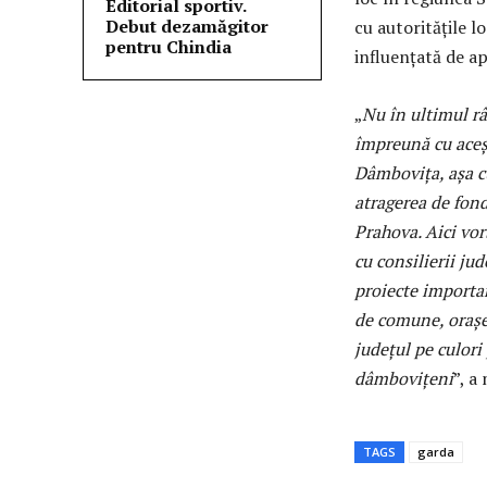
Editorial sportiv.
Debut dezamăgitor
cu autoritățile lo
pentru Chindia
influențată de ap
„
Nu în ultimul r
împreună cu aceș
Dâmbovița, așa c
atragerea de fond
Prahova. Aici vo
cu consilierii ju
proiecte importan
de comune, orașe
județul pe culori
dâmbovițeni
”, a
TAGS
garda