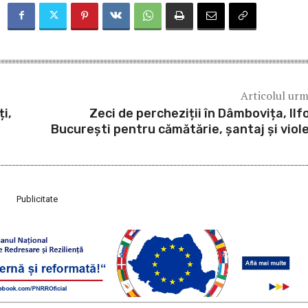
Articolul ur
i,
Zeci de percheziții în Dâmbovița, Ilfo
București pentru cămătărie, șantaj și viol
Publicitate