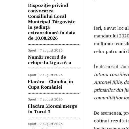
Dispoziție privind
convocarea
Consiliului Local
Municipal Târgoviște
în ședință
Ieri, a avut loc 
extraordinară în data
mandatului 2020-
de 10.08.2026
mulțumiri consili
celor patru ani d
Sport
7 august 2026
Număr record de
echipe la Liga a 6-a
În discursul său 
tuturor consilier
Sport
7 august 2026
Flacăra – Chindia, în
Antonel Jîjîie, d
Cupa României
primarilor din j
comunităților lo
Sport
7 august 2026
Flacăra Moreni merge
în Turul 3
De asemenea, pre
obținut rezultat
Sport
7 august 2026
loc în regiunea 