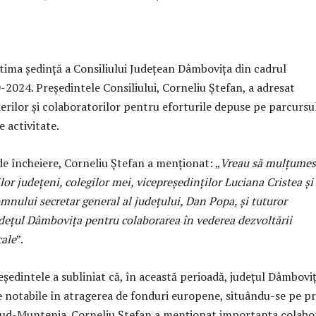
ultima ședință a Consiliului Județean Dâmbovița din cadrul
2024. Președintele Consiliului, Corneliu Ștefan, a adresat
erilor și colaboratorilor pentru eforturile depuse pe parcursu
e activitate.
de încheiere, Corneliu Ștefan a menționat: „
Vreau să mulțumes
ilor județeni, colegilor mei, vicepreședinților Luciana Cristea și
omnului secretar general al județului, Dan Popa, și tuturor
udețul Dâmbovița pentru colaborarea în vederea dezvoltării
cale
”.
ședintele a subliniat că, în această perioadă, județul Dâmboviț
e notabile în atragerea de fonduri europene, situându-se pe p
Sud-Muntenia. Corneliu Ștefan a menționat importanța colabor