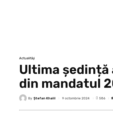
Actualităţi
Ultima ședință
din mandatul 
By
Ştefan Khalil
586
9 octombrie 2024