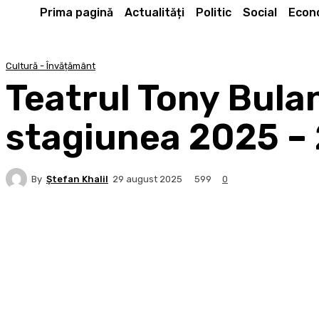
Prima pagină
Actualități
Politic
Social
Econ
Cultură - Învățământ
Teatrul Tony Bula
stagiunea 2025 –
By
Ştefan Khalil
599
29 august 2025
0