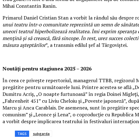
Mihai Constantin Ranin.
Primarul Daniel Cristian Stan a vorbit la rândul său despre rol
unui teatru într-o comunitate reprezintă un semn de sănătate c
uneori teatrul hiperbolizează realitatea. Îmi exprim speranța 
mențină și să crească, fără sincope. În rest, urez succes colect
măsura așteptărilor
”, a transmis edilul șef al Târgoviștei.
Noutăți pentru stagiunea 2025 – 2026
În ceea ce privește repertoriul, managerul TTBB, regizorul
pregătite pentru următoarele luni. Printre acestea se află „D
Dumitru Acriș, „O noapte furtunoasă” în regia Doinei Migleți
„Fahrenheit 451” cu Liviu Cheloiu și „Poveste japoneză”, după
Marcu și Anca Carablais. De asemenea, sunt în pregătire spec
comunism” și „Leonce și Lena”, o coproducție cu Republica Mol
a vorbit despre implicarea teatrului în festivaluri internațion
TAGS
subgarda