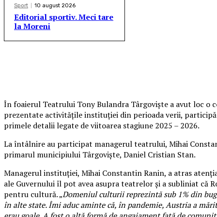
Sport
10 august 2026
Editorial sportiv. Meci tare
la Moreni
În foaierul Teatrului Tony Bulandra Târgoviște a avut loc o c
prezentate activitățile instituției din perioada verii, participă
primele detalii legate de viitoarea stagiune 2025 – 2026.
La întâlnire au participat managerul teatrului, Mihai Constanti
primarul municipiului Târgoviște, Daniel Cristian Stan.
Managerul instituției, Mihai Constantin Ranin, a atras atenți
ale Guvernului îl pot avea asupra teatrelor și a subliniat că
pentru cultură. „
Domeniul culturii reprezintă sub 1% din buge
în alte state. Îmi aduc aminte că, în pandemie, Austria a mărit 
erau goale. A fost o altă formă de angajament față de comunita