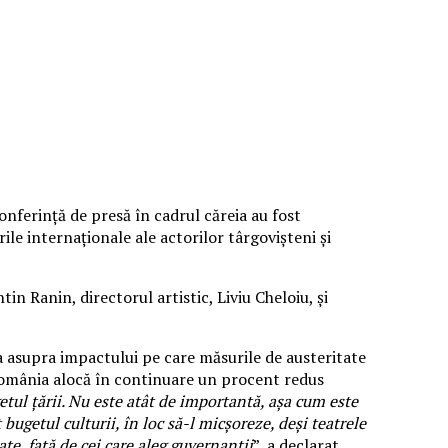
onferință de presă în cadrul căreia au fost
rile internaționale ale actorilor târgovișteni și
n Ranin, directorul artistic, Liviu Cheloiu, și
a asupra impactului pe care măsurile de austeritate
 România alocă în continuare un procent redus
tul țării. Nu este atât de importantă, așa cum este
bugetul culturii, în loc să-l micșoreze, deși teatrele
te, față de cei care aleg guvernanții
”, a declarat