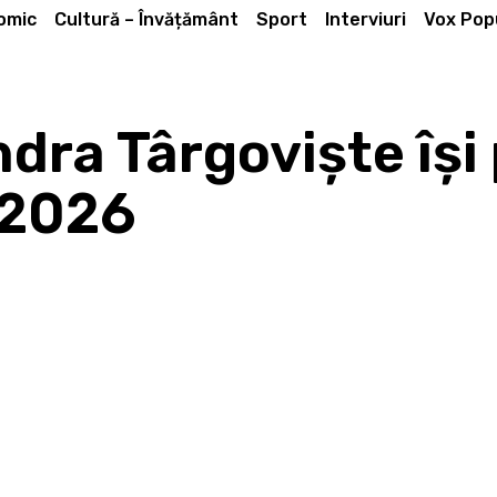
omic
Cultură – Învățământ
Sport
Interviuri
Vox Popu
ndra Târgoviște își
 2026
Acțiune