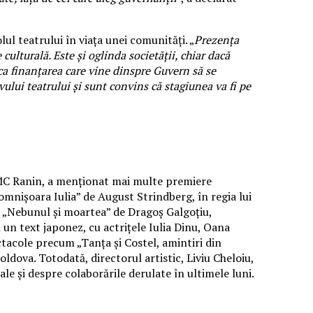
ul teatrului în viața unei comunități. „
Prezența
ulturală. Este și oglinda societății, chiar dacă
ca finanțarea care vine dinspre Guvern să se
ivului teatrului și sunt convins că stagiunea va fi pe
 MC Ranin, a menționat mai multe premiere
omnișoara Iulia” de August Strindberg, în regia lui
, „Nebunul și moartea” de Dragoș Galgoțiu,
 un text japonez, cu actrițele Iulia Dinu, Oana
tacole precum „Tanța și Costel, amintiri din
dova. Totodată, directorul artistic, Liviu Cheloiu,
ale și despre colaborările derulate în ultimele luni.