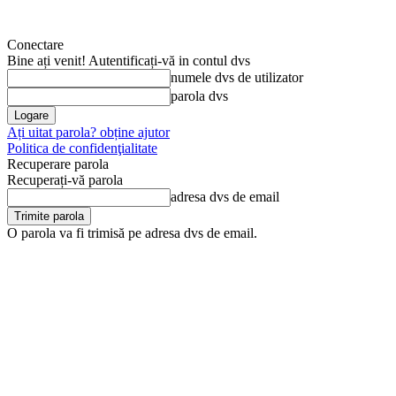
Conectare
Bine ați venit! Autentificați-vă in contul dvs
numele dvs de utilizator
parola dvs
Ați uitat parola? obține ajutor
Politica de confidenţialitate
Recuperare parola
Recuperați-vă parola
adresa dvs de email
O parola va fi trimisă pe adresa dvs de email.
luni, 10 august, 2026
Arhivă
Anunţul tău în Jurnal de Dâ