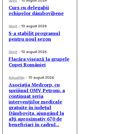
Sport
10 august 2026
Curs cu delegaþii
echipelor dâmboviþene
Sport
10 august 2026
S-a stabilit programul
pentru noul sezon
Sport
10 august 2026
Flacăra visează la grupele
Cupei României
Actualităţi
10 august 2026
Asociația Medcorp, cu
sprijinul OMV Petrom, a
continuat seria
intervențiilor medicale
gratuite în județul
Dâmbovița, ajungând la
alți aproximativ 670 de
beneficiari în cadrul...