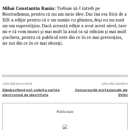
Mihai Constantin Ranin:
Trebuie să-l întreb pe
Nostradamus, pentru că nu am nicio idee. Dar îmi era frică de a
XIII-a ediție pentru că e un număr cu ghinion, deși eu nu sunt
un om superstițios. Dacă această ediție a avut acest nivel, tare
mi-e că vom munci și mai mult la anul ca să ridicăm și mai mult
ștacheta, pentru că publicul este din ce în ce mai pretențios,
iar noi din ce în ce mai obosiți.
Articolul precedent
Articolul următor
Dâmbovițenii pot solicita cartea
Concursurile profesionale ale
electronică de identitate
SVSU
Publicitate