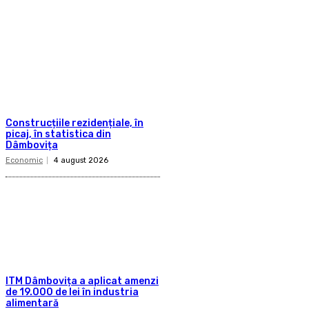
Construcțiile rezidențiale, în
picaj, în statistica din
Dâmbovița
Economic
4 august 2026
ITM Dâmbovița a aplicat amenzi
de 19.000 de lei în industria
alimentară