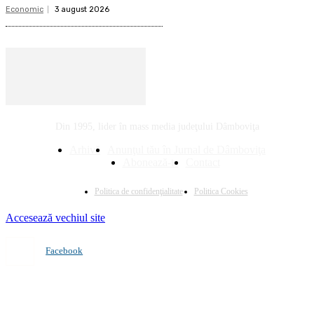
Economic
3 august 2026
Din 1995, lider în mass media judeţului Dâmboviţa
Arhivă
Anunţul tău în Jurnal de Dâmboviţa
Abonează-te
Contact
Politica de confidenţialitate
Politica Cookies
Accesează vechiul site
Facebook