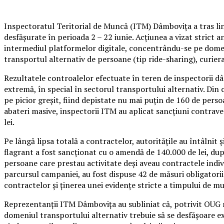
Inspectoratul Teritorial de Muncă (ITM) Dâmbovița a tras lin
desfășurate în perioada 2 – 22 iunie. Acțiunea a vizat strict an
intermediul platformelor digitale, concentrându-se pe domenii
transportul alternativ de persoane (tip ride-sharing), curiera
Rezultatele controalelor efectuate în teren de inspectorii dâ
extremă, în special în sectorul transportului alternativ. Din ce
pe picior greșit, fiind depistate nu mai puțin de 160 de per
abateri masive, inspectorii ITM au aplicat sancțiuni contrav
lei.
Pe lângă lipsa totală a contractelor, autoritățile au întâlnit 
flagrant a fost sancționat cu o amendă de 140.000 de lei, dup
persoane care prestau activitate deși aveau contractele indiv
parcursul campaniei, au fost dispuse 42 de măsuri obligatorii
contractelor și ținerea unei evidențe stricte a timpului de m
Reprezentanții ITM Dâmbovița au subliniat că, potrivit OUG n
domeniul transportului alternativ trebuie să se desfășoare excl