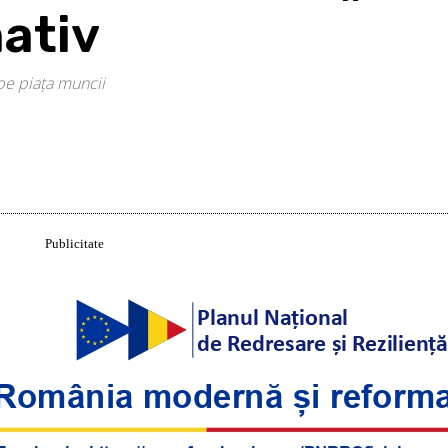
nativ
pe piața muncii
Acțiune
Publicitate