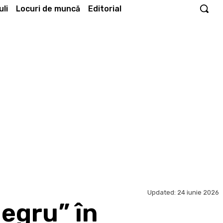
li
Locuri de muncă
Editorial
Updated:
24 iunie 2026
egru” în