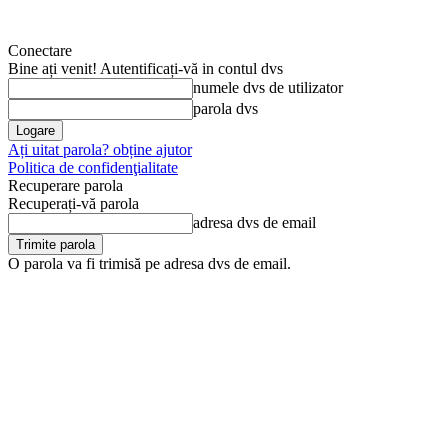
Conectare
Bine ați venit! Autentificați-vă in contul dvs
numele dvs de utilizator
parola dvs
Ați uitat parola? obține ajutor
Politica de confidenţialitate
Recuperare parola
Recuperați-vă parola
adresa dvs de email
O parola va fi trimisă pe adresa dvs de email.
joi, 6 august, 2026
Arhivă
Anunţul tău în Jurnal de Dâmb