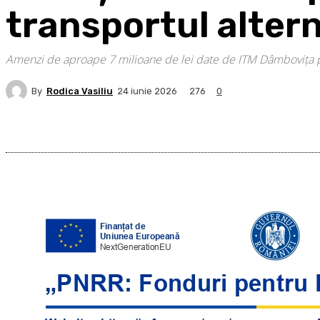
transportul alter
Amenzi de aproape 7 milioane de lei date de ITM Dâmbovița 
By
Rodica Vasiliu
276
24 iunie 2026
0