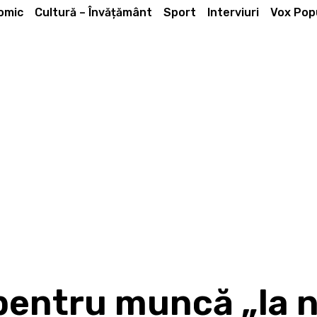
omic
Cultură – Învățământ
Sport
Interviuri
Vox Popu
pentru muncă „la n