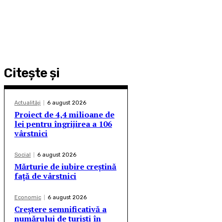
Citeşte şi
Actualităţi
6 august 2026
Proiect de 4,4 milioane de
lei pentru îngrijirea a 106
vârstnici
Social
6 august 2026
Mărturie de iubire creștină
față de vârstnici
Economic
6 august 2026
Creștere semnificativă a
numărului de turiști în