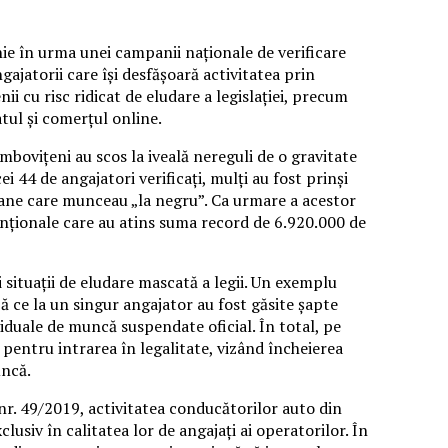
ie în urma unei campanii naționale de verificare
gajatorii care își desfășoară activitatea prin
 cu risc ridicat de eludare a legislației, precum
tul și comerțul online.
mbovițeni au scos la iveală nereguli de o gravitate
i 44 de angajatori verificați, mulți au fost prinși
soane care munceau „la negru”. Ca urmare a acestor
enționale care au atins suma record de 6.920.000 de
și situații de eludare mascată a legii. Un exemplu
ă ce la un singur angajator au fost găsite șapte
iduale de muncă suspendate oficial. În total, pe
 pentru intrarea în legalitate, vizând încheierea
uncă.
r. 49/2019, activitatea conducătorilor auto din
usiv în calitatea lor de angajați ai operatorilor. În