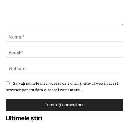
Comentariu:
Nu
Ema
Web
Salvați numele meu, adresa de e-mail și site-ul web în acest
browser pentru data viitoare i comentariu.
Ultimele ştiri