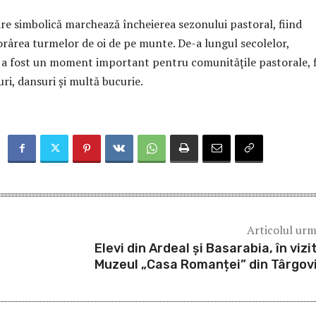
re simbolică marchează încheierea sezonului pastoral, fiind
borârea turmelor de oi de pe munte. De-a lungul secolelor,
” a fost un moment important pentru comunitățile pastorale, f
uri, dansuri și multă bucurie.
Articolul ur
Elevi din Ardeal și Basarabia, în vizit
Muzeul „Casa Romanței” din Târgov