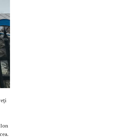
eți
 Ion
cea.