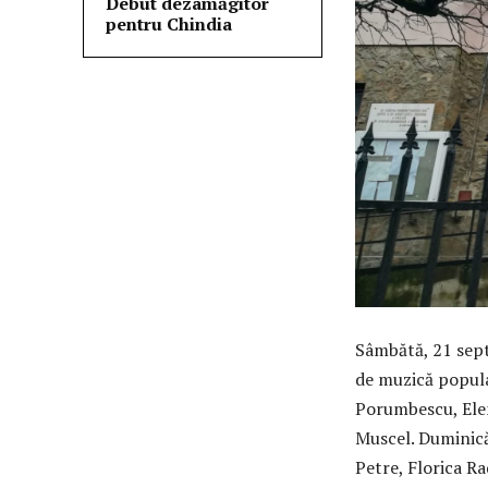
Debut dezamăgitor
pentru Chindia
Sâmbătă, 21 sept
de muzică popula
Porumbescu, Elen
Muscel. Duminică
Petre, Florica Ra