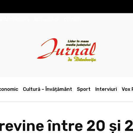
nal de Dâmboviţa
Abonează-te
Contact
conomic
Cultură – Învățământ
Sport
Interviuri
Vox 
 revine între 20 și