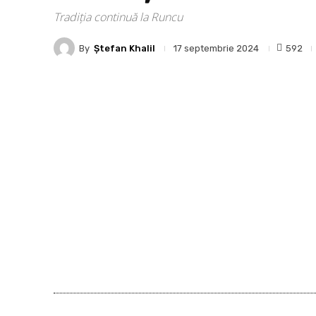
Tradiția continuă la Runcu
By
Ştefan Khalil
592
17 septembrie 2024