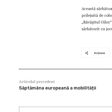
Această sărbătoa
prilejuită de co
„Răvășitul Oilor
sărbătorit cu joc
Acțiune
Articolul precedent
Săptămâna europeană a mobilității