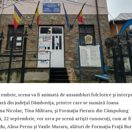
embrie, scena va fi animată de ansambluri folclorice și interpr
ră din județul Dâmbovița, printre care se numără Ioana
a Nicolae, Tina Militaru, și Formația Fieraru din Câmpulung
, 22 septembrie, vor urca pe scenă artiști cunoscuți, cum ar fi
du, Alina Pernu și Vasile Muraru, alături de Formația Frații Bur