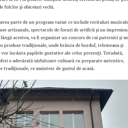
e folclor și obiceiuri vechi.
 avea parte de un program variat ce include recitaluri muzicale
use artizanale, spectacole de focuri de artificii și un impresio
 lângă acestea, va fi organizat un concurs de cai puternici și m
cu produse tradiționale, unde brânza de burduf, telemeaua și
 vor încânta papilele gustative ale celor prezenți. Totodată,
feri o adevărată sărbătoare culinară cu preparate autentice,
e tradiționale, ce amintesc de gustul de acasă.