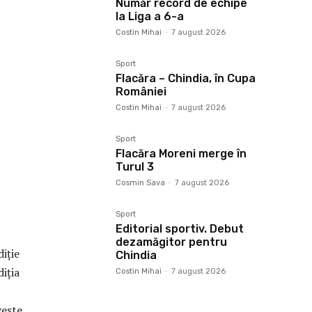
Număr record de echipe
la Liga a 6-a
Costin Mihai
-
7 august 2026
Sport
Flacăra – Chindia, în Cupa
României
Costin Mihai
-
7 august 2026
Sport
Flacăra Moreni merge în
Turul 3
Cosmin Sava
-
7 august 2026
Sport
Editorial sportiv. Debut
dezamăgitor pentru
iție
Chindia
diția
Costin Mihai
-
7 august 2026
veste