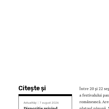
Citeşte şi
Între 20 și 22 s
a festivalului pa
românească. Aceas
Actualităţi
7 august 2026
Dispoziție privind
platoul pășunii „