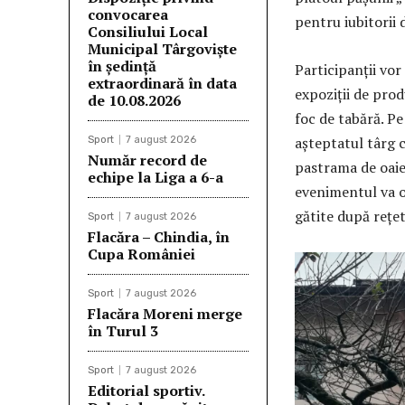
convocarea
pentru iubitorii d
Consiliului Local
Municipal Târgoviște
în ședință
Participanții vor
extraordinară în data
expoziții de prod
de 10.08.2026
foc de tabără. Pe
așteptatul târg 
Sport
7 august 2026
Număr record de
pastrama de oaie
echipe la Liga a 6-a
evenimentul va o
gătite după rețet
Sport
7 august 2026
Flacăra – Chindia, în
Cupa României
Sport
7 august 2026
Flacăra Moreni merge
în Turul 3
Sport
7 august 2026
Editorial sportiv.