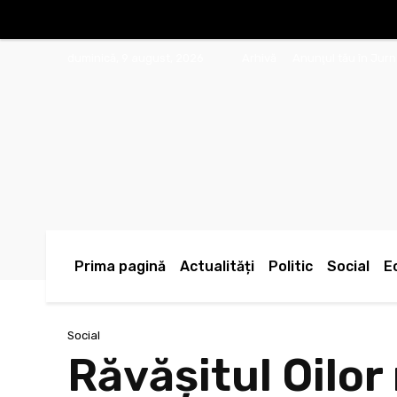
duminică, 9 august, 2026
Arhivă
Anunţul tău în Jur
Prima pagină
Actualități
Politic
Social
E
Social
Răvășitul Oilor