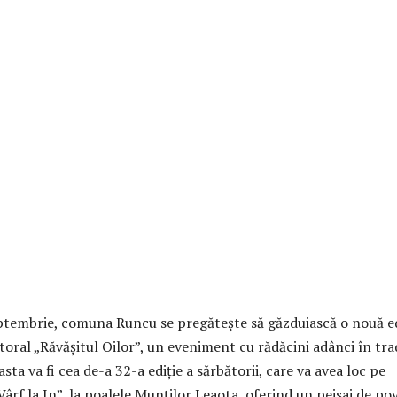
eptembrie, comuna Runcu se pregătește să găzduiască o nouă ed
storal „Răvășitul Oilor”, un eveniment cu rădăcini adânci în tra
ta va fi cea de-a 32-a ediție a sărbătorii, care va avea loc pe
Vârf la In”, la poalele Munților Leaota, oferind un peisaj de po