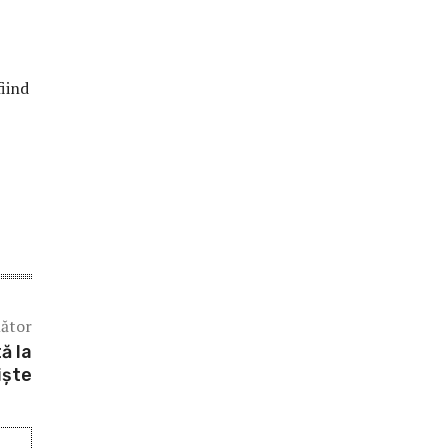
iind
mător
ă la
iște