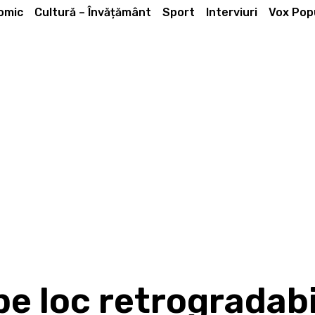
omic
Cultură – Învățământ
Sport
Interviuri
Vox Popu
pe loc retrogradabi