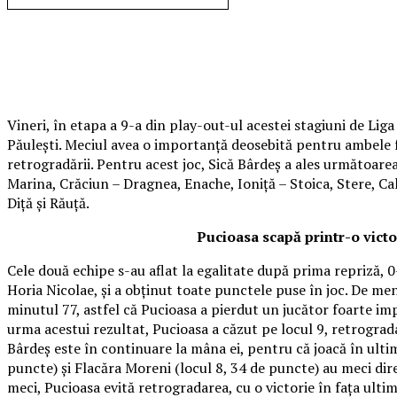
Vineri, în etapa a 9-a din play-out-ul acestei stagiuni de Lig
Păulești. Meciul avea o importanță deosebită pentru ambele f
retrogradării. Pentru acest joc, Sică Bârdeș a ales următoar
Marina, Crăciun – Dragnea, Enache, Ioniță – Stoica, Stere, Cal
Diță și Răuță.
Pucioasa scapă printr-o victo
Cele două echipe s-au aflat la egalitate după prima repriză, 0
Horia Nicolae, și a obținut toate punctele puse în joc. De men
minutul 77, astfel că Pucioasa a pierdut un jucător foarte i
urma acestui rezultat, Pucioasa a căzut pe locul 9, retrograd
Bârdeș este în continuare la mâna ei, pentru că joacă în ulti
puncte) și Flacăra Moreni (locul 8, 34 de puncte) au meci direc
meci, Pucioasa evită retrogradarea, cu o victorie în fața ultim