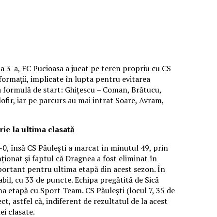
a a 3-a, FC Pucioasa a jucat pe teren propriu cu CS
ormații, implicate în lupta pentru evitarea
ea formulă de start: Ghițescu – Coman, Brătucu,
ofir, iar pe parcurs au mai intrat Soare, Avram,
rie la ultima clasată
-0, însă CS Păulești a marcat în minutul 49, prin
ționat și faptul că Dragnea a fost eliminat în
mportant pentru ultima etapă din acest sezon. În
abil, cu 33 de puncte. Echipa pregătită de Sică
ma etapă cu Sport Team. CS Păulești (locul 7, 35 de
t, astfel că, indiferent de rezultatul de la acest
ei clasate.