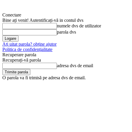
Conectare
Bine ați venit! Autentificați-vă in contul dvs
numele dvs de utilizator
parola dvs
Ați uitat parola? obține ajutor
Politica de confidenţialitate
Recuperare parola
Recuperați-vă parola
adresa dvs de email
O parola va fi trimisă pe adresa dvs de email.
sâmbătă, 8 august, 2026
Arhivă
Anunţul tău în Jurnal d