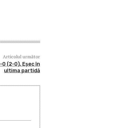
Articolul următor
-0 (2-0). Eșec în
ultima partidă