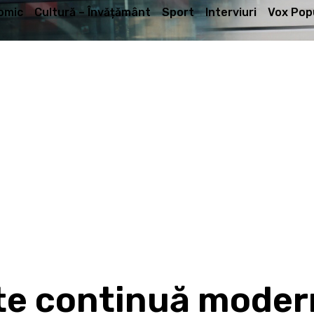
omic
Cultură – Învățământ
Sport
Interviuri
Vox Popu
te continuă modern