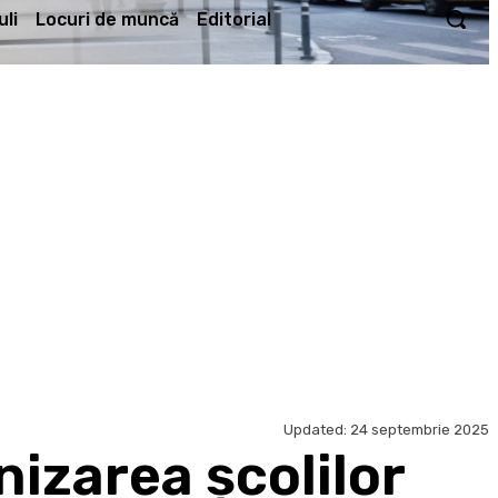
li
Locuri de muncă
Editorial
Updated:
24 septembrie 2025
izarea școlilor