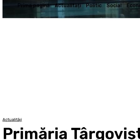
Prima pagină
Actualități
Politic
Social
Econ
Actualităţi
Primăria Târgoviș