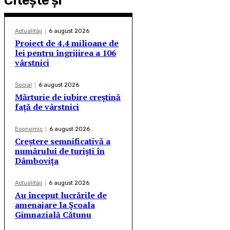
Citeşte şi
Actualităţi
6 august 2026
Proiect de 4,4 milioane de
lei pentru îngrijirea a 106
vârstnici
Social
6 august 2026
Mărturie de iubire creștină
față de vârstnici
Economic
6 august 2026
Creștere semnificativă a
numărului de turiști în
Dâmbovița
Actualităţi
6 august 2026
Au început lucrările de
amenajare la Școala
Gimnazială Cătunu