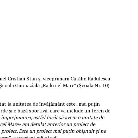
el Cristian Stan și viceprimarii Cătălin Rădulescu
 Școala Gimnazială „Radu cel Mare” (Școala Nr. 10)
tat la unitatea de învățământ este „mai puțin
erde și o bază sportivă, care va include un teren de
împrejmuirea, astfel încât să avem o unitate de
cel Mare» am derulat anterior un proiect de
 proiect. Este un proiect mai puțin obișnuit și ne
 oraș
”, a precizat edilul șef.