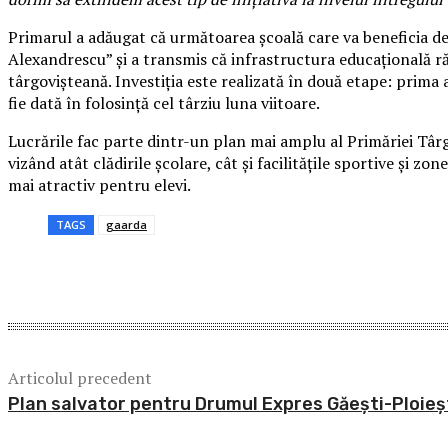
Primarul a adăugat că următoarea școală care va beneficia de 
Alexandrescu” și a transmis că infrastructura educațională r
târgovișteană. Investiția este realizată în două etape: prima a
fie dată în folosință cel târziu luna viitoare.
Lucrările fac parte dintr-un plan mai amplu al Primăriei Târ
vizând atât clădirile școlare, cât și facilitățile sportive și z
mai atractiv pentru elevi.
TAGS
gaarda
Acțiune
Articolul precedent
Plan salvator pentru Drumul Expres Găești-Ploieș