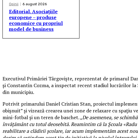
Opinii
6 august 2026
Editorial. Asociațiile
europene – produse
economice cu propriul
model de business
Executivul Primăriei Târgoviște, reprezentat de primarul Dani
și Constantin Cozma, a inspectat recent stadiul lucrărilor la
din municipiu.
Potrivit primarului Daniel Cristian Stan, proiectul implemen
obișnuit” și vizează crearea unei zone de relaxare cu spațiu v
mini-fotbal și un teren de baschet. „
De asemenea, se schimbă 
învățământ cu totul deosebită. Reamintim că la Școala «Radu 
reabilitare a clădirii școlare, iar acum implementăm acest nou
dorim să extindem acest tip de inițiativă la nivelul întregului