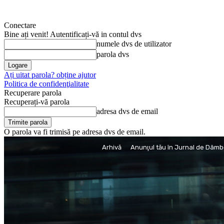
Conectare
Bine ați venit! Autentificați-vă in contul dvs
numele dvs de utilizator
parola dvs
Ați uitat parola? obține ajutor
Politica de confidenţialitate
Recuperare parola
Recuperați-vă parola
adresa dvs de email
O parola va fi trimisă pe adresa dvs de email.
joi, 6 august, 2026
Arhivă
Anunţul tău în Jurnal de Dâmb