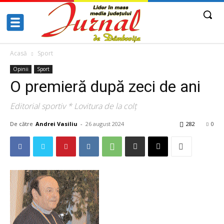
Acasă
Sport
Opinii
Sport
O premieră după zeci de ani
Editorial sportiv * Lovitura de la colț
De către
Andrei Vasiliu
-
26 august 2024
282
0