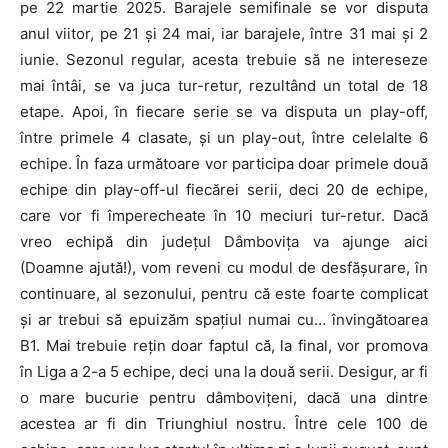
pe 22 martie 2025. Barajele semifinale se vor disputa
anul viitor, pe 21 și 24 mai, iar barajele, între 31 mai și 2
iunie. Sezonul regular, acesta trebuie să ne intereseze
mai întâi, se va juca tur-retur, rezultând un total de 18
etape. Apoi, în fiecare serie se va disputa un play-off,
între primele 4 clasate, și un play-out, între celelalte 6
echipe. În faza următoare vor participa doar primele două
echipe din play-off-ul fiecărei serii, deci 20 de echipe,
care vor fi împerecheate în 10 meciuri tur-retur. Dacă
vreo echipă din județul Dâmbovița va ajunge aici
(Doamne ajută!), vom reveni cu modul de desfășurare, în
continuare, al sezonului, pentru că este foarte complicat
și ar trebui să epuizăm spațiul numai cu… învingătoarea
B1. Mai trebuie rețin doar faptul că, la final, vor promova
în Liga a 2-a 5 echipe, deci una la două serii. Desigur, ar fi
o mare bucurie pentru dâmbovițeni, dacă una dintre
acestea ar fi din Triunghiul nostru. Între cele 100 de