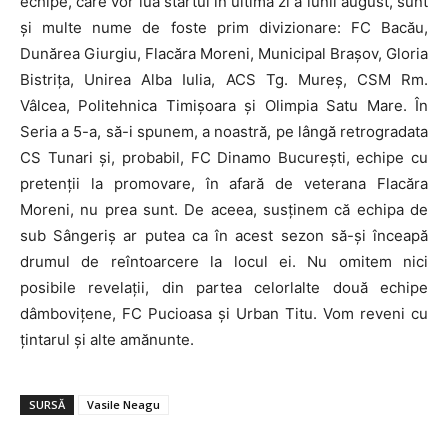
echipe, care vor lua startul în ultima zi a lunii august, sunt
și multe nume de foste prim divizionare: FC Bacău,
Dunărea Giurgiu, Flacăra Moreni, Municipal Brașov, Gloria
Bistrița, Unirea Alba Iulia, ACS Tg. Mureș, CSM Rm.
Vâlcea, Politehnica Timișoara și Olimpia Satu Mare. În
Seria a 5-a, să-i spunem, a noastră, pe lângă retrogradata
CS Tunari și, probabil, FC Dinamo București, echipe cu
pretenții la promovare, în afară de veterana Flacăra
Moreni, nu prea sunt. De aceea, susținem că echipa de
sub Sângeriș ar putea ca în acest sezon să-și înceapă
drumul de reîntoarcere la locul ei. Nu omitem nici
posibile revelații, din partea celorlalte două echipe
dâmbovițene, FC Pucioasa și Urban Titu. Vom reveni cu
țintarul și alte amănunte.
SURSĂ
Vasile Neagu