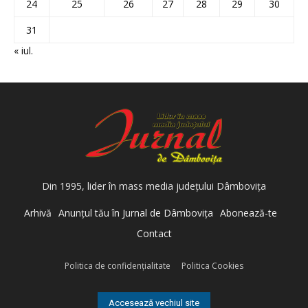
24
25
26
27
28
29
30
31
« iul.
Din 1995, lider în mass media judeţului Dâmboviţa
Arhivă
Anunţul tău în Jurnal de Dâmboviţa
Abonează-te
Contact
Politica de confidenţialitate
Politica Cookies
Accesează vechiul site