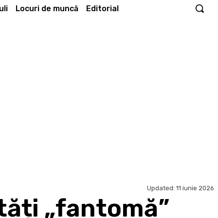
li
Locuri de muncă
Editorial
Updated:
11 iunie 2026
etăți „fantomă”