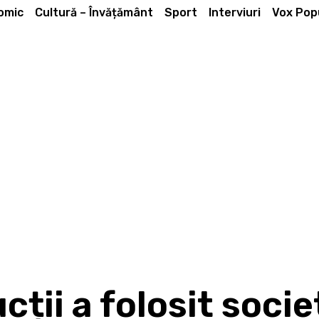
omic
Cultură – Învățământ
Sport
Interviuri
Vox Popu
cții a folosit soci