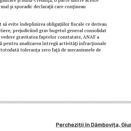
egalitate și bună-credință, o parte dintre aceste
al și sporadic declarații care conțineau
să evite îndeplinirea obligațiilor fiscale ce derivau
antiere, prejudiciind grav bugetul general consolidat
în vedere gravitatea faptelor constatate, ANAF a
pentru analizarea întregii activități infracționale
i totodată toleranța zero față de mecanismele de
Percheziții în Dâmbovița, Giu