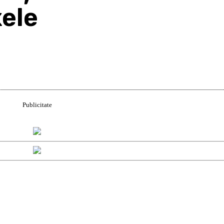
xele
Acțiune
Publicitate