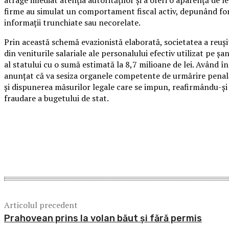
atrage imediat atenția autorităților și a oferi o aparență de l
firme au simulat un comportament fiscal activ, depunând form
informații trunchiate sau necorelate.
Prin această schemă evazionistă elaborată, societatea a reușit 
din veniturile salariale ale personalului efectiv utilizat pe ș
al statului cu o sumă estimată la 8,7 milioane de lei. Având 
anunțat că va sesiza organele competente de urmărire penală 
și dispunerea măsurilor legale care se impun, reafirmându-ș
fraudare a bugetului de stat.
Acțiune
Articolul precedent
Prahovean prins la volan băut și fără permis