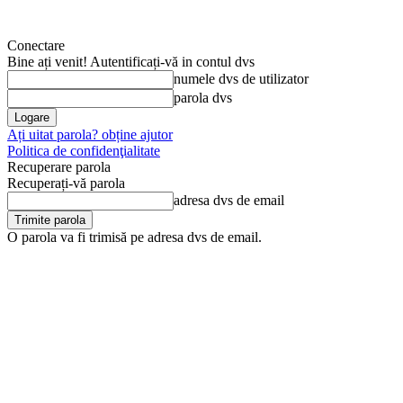
Conectare
Bine ați venit! Autentificați-vă in contul dvs
numele dvs de utilizator
parola dvs
Ați uitat parola? obține ajutor
Politica de confidenţialitate
Recuperare parola
Recuperați-vă parola
adresa dvs de email
O parola va fi trimisă pe adresa dvs de email.
vineri, 7 august, 2026
Arhivă
Anunţul tău în Jurnal de D