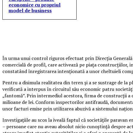
economice cu propriul
model de business
În urma unui control riguros efectuat prin Direcția Generală
comercială de profil, care activează pe piața construcțiilor, i
constatând înregistrarea intenționată a unor cheltuieli compl
Pentru a disimula realitatea din teren și a se sustrage de la p
verificată a interpus în circuitul său economic patru societă
„fantomă”. Prin intermediul acestora, firma de construcții a de
milioane de lei. Conform inspectorilor antifraudă, documenta
unor facturi emise prin utilizarea abuzivă a sistemului națio
Investigațiile au scos la iveală faptul că societățile paravan
– persoane care nu aveau absolut nicio cunoștință despre act