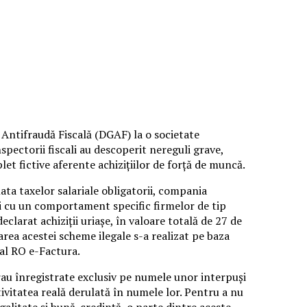
 Antifraudă Fiscală (DGAF) la o societate
nspectorii fiscali au descoperit nereguli grave,
et fictive aferente achizițiilor de forță de muncă.
lata taxelor salariale obligatorii, compania
ți cu un comportament specific firmelor de tip
clarat achiziții uriașe, în valoare totală de 27 de
rea acestei scheme ilegale s-a realizat pe baza
nal RO e-Factura.
 erau înregistrate exclusiv pe numele unor interpuși
ivitatea reală derulată în numele lor. Pentru a nu