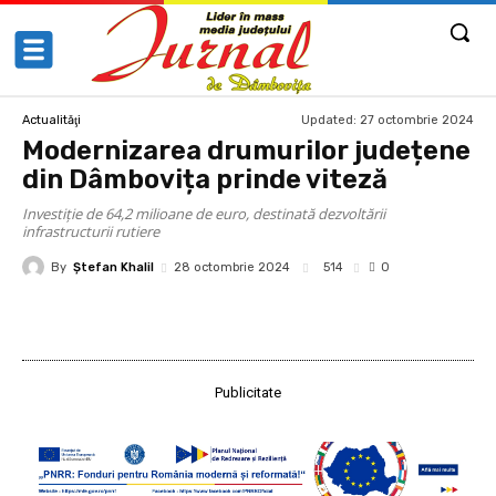
Updated:
27 octombrie 2024
Actualităţi
Modernizarea drumurilor județene
din Dâmbovița prinde viteză
Investiție de 64,2 milioane de euro, destinată dezvoltării
infrastructurii rutiere
By
Ştefan Khalil
514
28 octombrie 2024
0
Publicitate