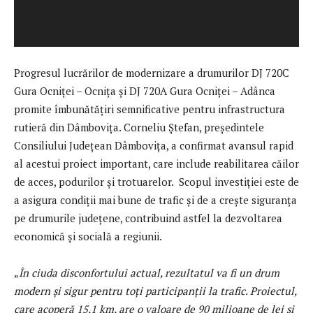
Progresul lucrărilor de modernizare a drumurilor DJ 720C
Gura Ocniței – Ocnița și DJ 720A Gura Ocniței – Adânca
promite îmbunătățiri semnificative pentru infrastructura
rutieră din Dâmbovița. Corneliu Ștefan, președintele
Consiliului Județean Dâmbovița, a confirmat avansul rapid
al acestui proiect important, care include reabilitarea căilor
de acces, podurilor și trotuarelor. Scopul investiției este de
a asigura condiții mai bune de trafic și de a crește siguranța
pe drumurile județene, contribuind astfel la dezvoltarea
economică și socială a regiunii.
„
În ciuda disconfortului actual, rezultatul va fi un drum
modern și sigur pentru toți participanții la trafic. Proiectul,
care acoperă 15,1 km, are o valoare de 90 milioane de lei și