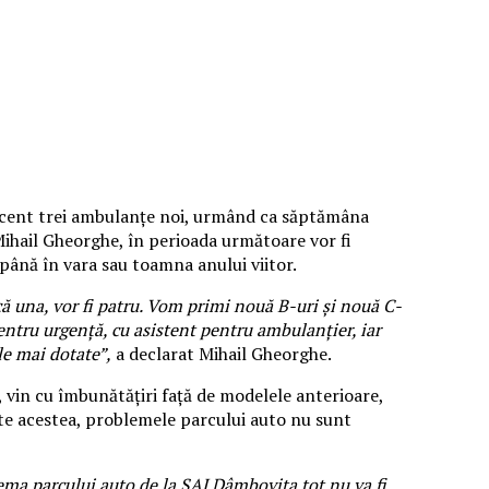
ecent trei ambulanțe noi, urmând ca săptămâna
 Mihail Gheorghe, în perioada următoare vor fi
 până în vara sau toamna anului viitor.
 una, vor fi patru. Vom primi nouă B-uri și nouă C-
entru urgență, cu asistent pentru ambulanțier, iar
le mai dotate”,
a declarat Mihail Gheorghe.
vin cu îmbunătățiri față de modelele anterioare,
oate acestea, problemele parcului auto nu sunt
ema parcului auto de la SAJ Dâmbovița tot nu va fi