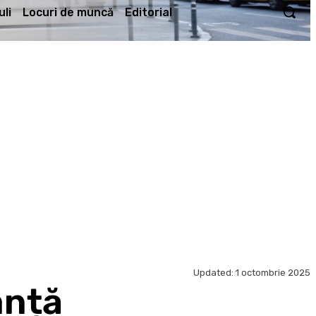
li
Locuri de muncă
Editorial
Updated:
1 octombrie 2025
anță