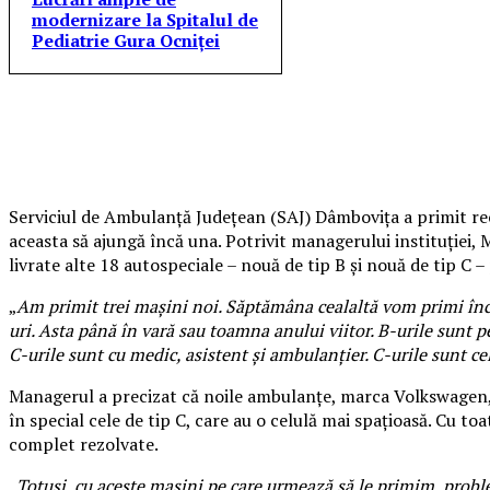
modernizare la Spitalul de
Pediatrie Gura Ocniței
Serviciul de Ambulanță Județean (SAJ) Dâmbovița a primit r
aceasta să ajungă încă una. Potrivit managerului instituției,
livrate alte 18 autospeciale – nouă de tip B și nouă de tip C –
„
Am primit trei mașini noi. Săptămâna cealaltă vom primi încă
uri. Asta până în vară sau toamna anului viitor. B-urile sunt p
C-urile sunt cu medic, asistent și ambulanțier. C-urile sunt ce
Managerul a precizat că noile ambulanțe, marca Volkswagen, 
în special cele de tip C, care au o celulă mai spațioasă. Cu t
complet rezolvate.
„
Totuși, cu aceste mașini pe care urmează să le primim, probl