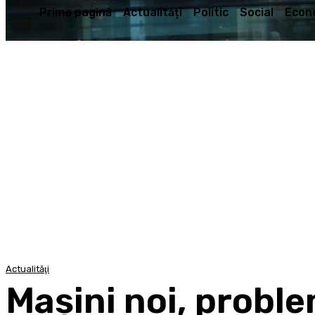
Prima pagină
Actualități
Politic
Social
Econ
Actualităţi
Mașini noi, probl