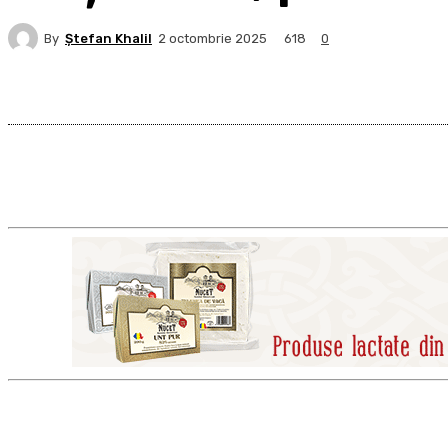
By
Ştefan Khalil
618
2 octombrie 2025
0