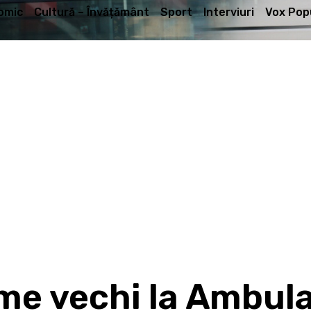
omic
Cultură – Învățământ
Sport
Interviuri
Vox Popu
eme vechi la Ambul