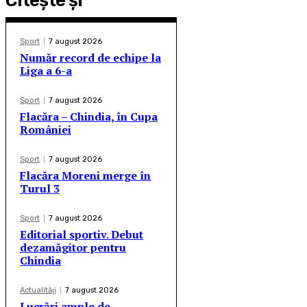
Citeşte şi
Sport
7 august 2026
Număr record de echipe la
Liga a 6-a
Sport
7 august 2026
Flacăra – Chindia, în Cupa
României
Sport
7 august 2026
Flacăra Moreni merge în
Turul 3
Sport
7 august 2026
Editorial sportiv. Debut
dezamăgitor pentru
Chindia
Actualităţi
7 august 2026
Lucrări ample de