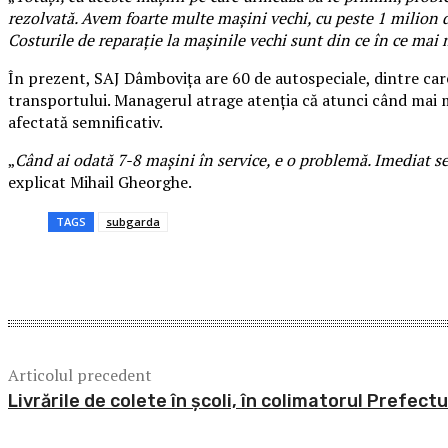
rezolvată. Avem foarte multe mașini vechi, cu peste 1 milion d
Costurile de reparație la mașinile vechi sunt din ce în ce mai 
În prezent, SAJ Dâmbovița are 60 de autospeciale, dintre care 
transportului. Managerul atrage atenția că atunci când mai mu
afectată semnificativ.
„
Când ai odată 7-8 mașini în service, e o problemă. Imediat se
explicat Mihail Gheorghe.
TAGS
subgarda
Acțiune
Articolul precedent
Livrările de colete în școli, în colimatorul Prefectu