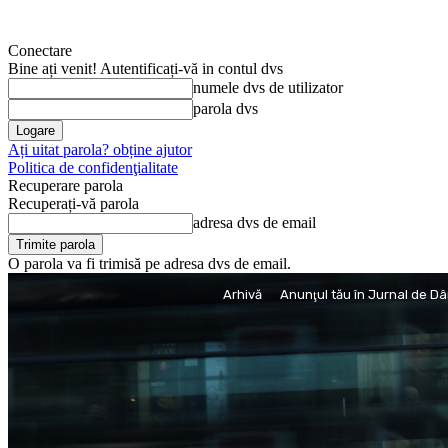
Conectare
Bine ați venit! Autentificați-vă in contul dvs
numele dvs de utilizator
parola dvs
Ați uitat parola? obține ajutor
Politica de confidenţialitate
Recuperare parola
Recuperați-vă parola
adresa dvs de email
O parola va fi trimisă pe adresa dvs de email.
vineri, 7 august, 2026
Arhivă
Anunţul tău în Jurnal de D