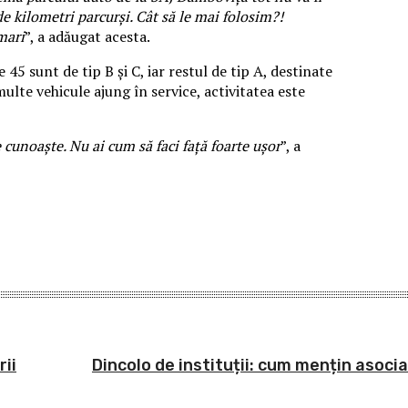
e kilometri parcurși. Cât să le mai folosim?!
mari
”, a adăugat acesta.
45 sunt de tip B și C, iar restul de tip A, destinate
lte vehicule ajung în service, activitatea este
 cunoaște. Nu ai cum să faci față foarte ușor
”, a
rii
Dincolo de instituții: cum mențin asoci