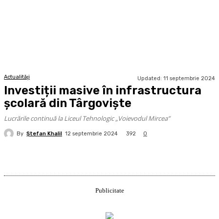
Actualităţi
Updated:
11 septembrie 2024
Investiții masive în infrastructura
școlară din Târgoviște
Lucrările continuă la Liceul Tehnologic „Voievodul Mircea”
By
Ştefan Khalil
392
12 septembrie 2024
0
Publicitate