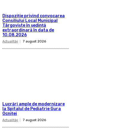
Dispoziție privind convocarea
Consiliului Local Municipal
Târgoviște în ședință
extraordinară în data de
10.08.2026
Actualităţi
7 august 2026
Lucrări ample de modernizare
la Spitalul de Pediatrie Gura
Ocniței
Actualităţi
7 august 2026