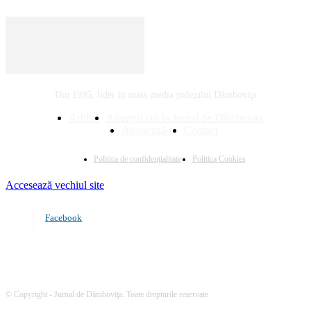
Din 1995, lider în mass media judeţului Dâmboviţa
Arhivă
Anunţul tău în Jurnal de Dâmboviţa
Abonează-te
Contact
Politica de confidenţialitate
Politica Cookies
Accesează vechiul site
Facebook
© Copyright - Jurnal de Dâmboviţa. Toate drepturile rezervate