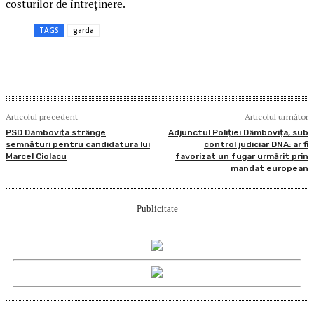
costurilor de întreținere.
TAGS
garda
Articolul precedent
Articolul următor
PSD Dâmbovița strânge
Adjunctul Poliției Dâmbovița, sub
semnături pentru candidatura lui
control judiciar DNA: ar fi
Marcel Ciolacu
favorizat un fugar urmărit prin
mandat european
Publicitate