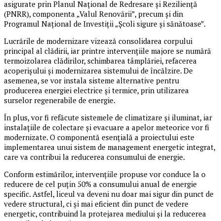
asigurate prin Planul Național de Redresare și Reziliență
(PNRR), componenta „Valul Renovării”, precum și din
Programul Național de Investiții „Școli sigure și sănătoase”.
Lucrările de modernizare vizează consolidarea corpului
principal al clădirii, iar printre intervențiile majore se numără
termoizolarea clădirilor, schimbarea tâmplăriei, refacerea
acoperișului și modernizarea sistemului de încălzire. De
asemenea, se vor instala sisteme alternative pentru
producerea energiei electrice și termice, prin utilizarea
surselor regenerabile de energie.
În plus, vor fi refăcute sistemele de climatizare și iluminat, iar
instalațiile de colectare și evacuare a apelor meteorice vor fi
modernizate. O componentă esențială a proiectului este
implementarea unui sistem de management energetic integrat,
care va contribui la reducerea consumului de energie.
Conform estimărilor, intervențiile propuse vor conduce la o
reducere de cel puțin 50% a consumului anual de energie
specific. Astfel, liceul va deveni nu doar mai sigur din punct de
vedere structural, ci și mai eficient din punct de vedere
energetic, contribuind la protejarea mediului și la reducerea