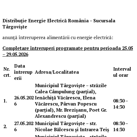
Distribuție Energie Electrică România – Sucursala
Târgoviște
anunță întreruperea alimentării cu energie electrică:
Completare întreruperi programate pentru perioada 25.05
– 29.05.2026
Data
Nr.
Interval
întrerup
Adresa/Localitatea
crt.
ul
orar
erii
Municipiul Târgoviște – străzile
Calea Câmpulung (parțial),
26.05.202
Ienăchiță Văcărescu, Elena
1.
08:
30
–
6
Văcărescu, Pârvan Popescu
14:
30
(parțial), Mr. Brezișanu, Poet Gr.
Alexandrescu (parțial)
27.05.202
Municipiul Târgoviște – str.
08:
30
–
2.
6
Nicolae Bălcescu și Intrarea Teiș
14:
30
Municipiul Târgoviște – străzile