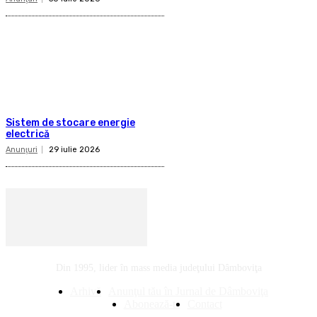
Sistem de stocare energie
electrică
Anunţuri
29 iulie 2026
Din 1995, lider în mass media judeţului Dâmboviţa
Arhivă
Anunţul tău în Jurnal de Dâmboviţa
Abonează-te
Contact