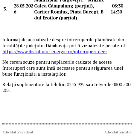
28.05.202
Calea Câmpulung
(parțial),
08:
30
–
3.
6
Cartier Romlux, Piața Bucegi,
B-
14:
30
dul Eroilor (parțial)
Informațiile actualizate despre întreruperile planificate din
localitățile județului Dâmbovița pot fi vizualizate pe site-ul:
https://www.distributie-energie.ro/intreruperi-deer
Ne cerem scuze pentru neplăcerile cauzate de aceste
întreruperi care sunt însă necesare pentru asigurarea unei
bune funcționări a instalațiilor.
Relații suplimentare la telefon 0245 929 sau telverde 0800 500
205.
Articolul precedent
Articolul următor