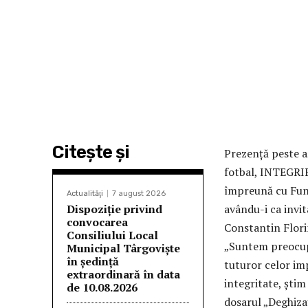
Citeşte şi
Prezență peste aș
fotbal, INTEGRIB
împreună cu Fund
Actualităţi
7 august 2026
Dispoziție privind
avându-i ca invit
convocarea
Constantin Florin
Consiliului Local
„Suntem preocupa
Municipal Târgoviște
în ședință
tuturor celor imp
extraordinară în data
integritate, știm
de 10.08.2026
dosarul „Deghiza