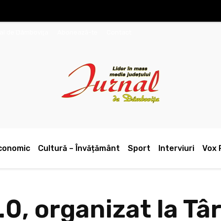
nal de Dâmboviţa
Abonează-te
Contact
conomic
Cultură – Învățământ
Sport
Interviuri
Vox 
0, organizat la Tâ