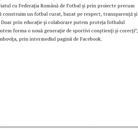
riatul cu Federația Română de Fotbal și prin proiecte precum
să construim un fotbal curat, bazat pe respect, transparență și
. Doar prin educație și colaborare putem proteja fotbalul
utem forma o nouă generație de sportivi conștienți și corecți”,
bovița, prin intermediul paginii de Facebook.