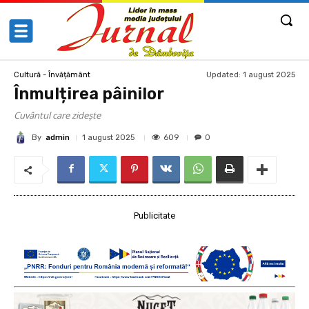
Updated:
1 august 2025
Cultură - Învățământ
Înmulțirea pâinilor
Cuvântul care zidește
By
admin
609
1 august 2025
0
Publicitate