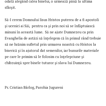
odată alegând calea binelui, o urmează până la ultima
sfârșit.
Să-I cerem Domnului Iisus Hristos puterea de a fi apostoli
și ucenici ai Săi, pentru ca și prin noi să se înfăptuiască
minuni în această lume. Să ne ajute Dumnezeu ca prin
Evanghelia de astăzi să înțelegem că în primul rând trebuie
să ne hrănim sufletul prin urmarea noastră cu Hristos la
biserică și în ajutorul dat semenilor, iar bunurile materiale
pe care le primim să le folosim cu înţelepciune și
chibzuință spre binele tuturor și slava lui Dumnezeu.
Pr. Cristian Bârlog, Parohia Jugureni