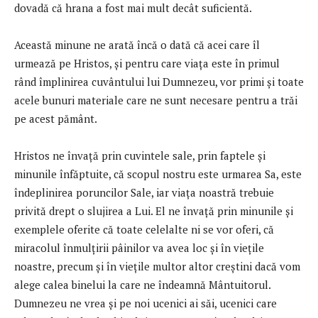
dovadă că hrana a fost mai mult decât suficientă.
Această minune ne arată încă o dată că acei care îl
urmează pe Hristos, și pentru care viața este în primul
rând împlinirea cuvântului lui Dumnezeu, vor primi și toate
acele bunuri materiale care ne sunt necesare pentru a trăi
pe acest pământ.
Hristos ne învață prin cuvintele sale, prin faptele și
minunile înfăptuite, că scopul nostru este urmarea Sa, este
îndeplinirea poruncilor Sale, iar viața noastră trebuie
privită drept o slujirea a Lui. El ne învață prin minunile și
exemplele oferite că toate celelalte ni se vor oferi, că
miracolul înmulțirii pâinilor va avea loc și în viețile
noastre, precum și în viețile multor altor creștini dacă vom
alege calea binelui la care ne îndeamnă Mântuitorul.
Dumnezeu ne vrea și pe noi ucenici ai săi, ucenici care