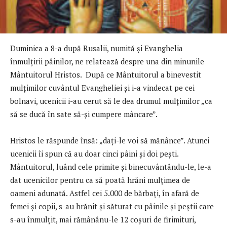
Duminica a 8-a după Rusalii, numită şi Evanghelia
înmulţirii pâinilor, ne relatează despre una din minunile
Mântuitorul Hristos. După ce Mântuitorul a binevestit
mulţimilor cuvântul Evangheliei şi i-a vindecat pe cei
bolnavi, ucenicii i-au cerut să le dea drumul mulţimilor „ca
să se ducă în sate să-şi cumpere mâncare”.
Hristos le răspunde însă: „daţi-le voi să mănânce”. Atunci
ucenicii îi spun că au doar cinci pâini şi doi peşti.
Mântuitorul, luând cele primite și binecuvântându-le, le-a
dat ucenicilor pentru ca să poată hrăni mulțimea de
oameni adunată. Astfel cei 5.000 de bărbaţi, în afară de
femei şi copii, s-au hrănit și săturat cu pâinile şi peştii care
s-au înmulţit, mai rămânânu-le 12 coşuri de firimituri,