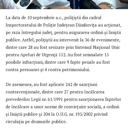
La data de 10 septembrie a.c., poliţiştii din cadrul
Inspectoratului de Poliție Județean Dâmbovița au acționat,
pe raza întregului județ, pentru asigurarea ordinii și liniștii
publice. Astfel, polițiștii au intervenit la 36 de evenimente,
dintre care 28 au fost sesizate prin Sistemul Național Unic
pentru Apeluri de Urgență 112. Au fost semnalate 15
posibile infracțiuni, dintre care 9 fapte penale au fost
contra persoanei și 4 contra patrimoniului.
De asemenea, au fost aplicate 242 de sancțiuni
contravenționale, dintre care 27 pentru încălcarea
prevederilor Legii nr. 61/1991 pentru sancționarea faptelor
de încălcare a unor norme de conviețuire socială, a ordinii
și liniștii publice și 204 la O.U.G. nr. 195/2002 privind
circulația pe drumurile publice.