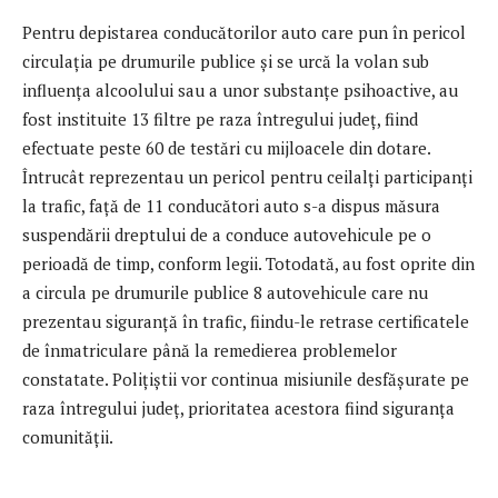
Pentru depistarea conducătorilor auto care pun în pericol
circulația pe drumurile publice și se urcă la volan sub
influența alcoolului sau a unor substanțe psihoactive, au
fost instituite 13 filtre pe raza întregului județ, fiind
efectuate peste 60 de testări cu mijloacele din dotare.
Întrucât reprezentau un pericol pentru ceilalți participanți
la trafic, față de 11 conducători auto s-a dispus măsura
suspendării dreptului de a conduce autovehicule pe o
perioadă de timp, conform legii. Totodată, au fost oprite din
a circula pe drumurile publice 8 autovehicule care nu
prezentau siguranță în trafic, fiindu-le retrase certificatele
de înmatriculare până la remedierea problemelor
constatate. Polițiștii vor continua misiunile desfășurate pe
raza întregului județ, prioritatea acestora fiind siguranța
comunității.