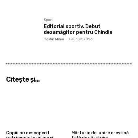
Sport
Editorial sportiv. Debut
dezamăgitor pentru Chindia
Costin Mihai
-
7 august 2026
Citeşte şi...
Copiii au descoperit
Mărturie de iubire creștină
patrimoniul prin joc și
față de vârstnici