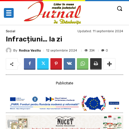
Updated:
11 septembrie 2024
Social
Infracțiuni… la zi
By
Rodica Vasiliu
334
12 septembrie 2024
0
Publicitate