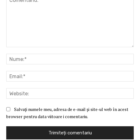
Comentariu:
Nu
Ema
Web
Salvați numele meu, adresa de e-mail și site-ul web în acest
browser pentru data viitoare i comentariu.