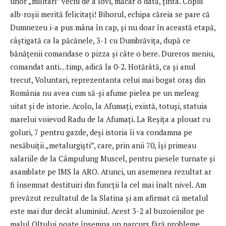
unor „militari” vechi de a lovi, măcar o dată, ținta. Copiii
alb-roșii merită felicitați! Bihorul, echipa căreia se pare că
Dumnezeu i-a pus mâna în cap, și nu doar în această etapă,
câștigată ca la păcănele, 3-1 cu Dumbrăvița, după ce
bănățenii comandase o pizza și câte o bere. Dureros meniu,
comandat anti…timp, adică la 0-2. Hotărâtă, ca și anul
trecut, Voluntari, reprezentanta celui mai bogat oraș din
România nu avea cum să-și afume pielea pe un meleag
uitat și de istorie. Acolo, la Afumați, există, totuși, statuia
marelui voievod Radu de la Afumați. La Reșița a plouat cu
goluri, 7 pentru gazde, deși istoria îi va condamna pe
nesăbuiții „metalurgiști”, care, prin anii 70, își primeau
salariile de la Câmpulung Muscel, pentru piesele turnate și
asamblate pe IMS la ARO. Atunci, un asemenea rezultat ar
fi însemnat destituiri din funcții la cel mai înalt nivel. Am
prevăzut rezultatul de la Slatina și am afirmat că metalul
este mai dur decât aluminiul. Acest 3-2 al buzoienilor pe
malul Oltului poate însemna un parcurs fără probleme,