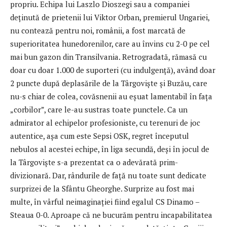
propriu. Echipa lui Laszlo Dioszegi sau a companiei
deținută de prietenii lui Viktor Orban, premierul Ungariei,
nu contează pentru noi, românii, a fost marcată de
superioritatea hunedorenilor, care au învins cu 2-0 pe cel
mai bun gazon din Transilvania. Retrogradată, rămasă cu
doar cu doar 1.000 de suporteri (cu indulgență), având doar
2 puncte după deplasările de la Târgoviște și Buzău, care
nu-s chiar de colea, covăsnenii au eșuat lamentabil în fața
„corbilor”, care le-au sustras toate punctele. Ca un
admirator al echipelor profesioniste, cu terenuri de joc
autentice, așa cum este Sepsi OSK, regret începutul
nebulos al acestei echipe, în liga secundă, deși în jocul de
la Târgoviște s-a prezentat ca o adevărată prim-
divizionară. Dar, rândurile de față nu toate sunt dedicate
surprizei de la Sfântu Gheorghe. Surprize au fost mai
multe, în vârful neimaginației fiind egalul CS Dinamo –
Steaua 0-0. Aproape că ne bucurăm pentru incapabilitatea