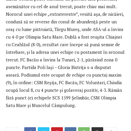
asemănător cu cel de anul trecut, poate chiar mai mult.
Norocul unei echipe „extraterestre”, venită așa, de nicăieri,
condusă să se reverse din conul de abundență peste un
oraș cu lume pistruiată, Târgu Mureș, unde ASA-ul a învins
cu 4-0 pe Olimpia Satu Mare. Dublă a fost reușita Chiajnei
cu Ceahlăul (8-0), rezultat care începe să pună semne de
întrebare, și la adresa unei echipe cu postament în sezonul
trecut. FC Bacău a învins la Tunari, 2-1, părăsind zona 0
puncte. Partida Poli Iași – Gloria Bistrița s-a disputat
aseară. Podiumul este ocupat de echipe cu punctaj maxim
(9), în ordine: CSM Reșița, FC Bacău, FC Voluntari, Chindia
ocupă locul 8, cu 4 puncte și golaveraj pozitiv, 4-3. Rămân
fără punct (e) echipele SCS 1599 Șelimbăr, CSM Olimpia
Satu Mare și Muscelul Câmpulung.